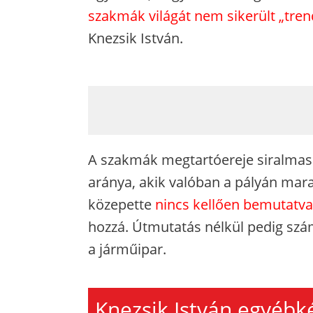
szakmák világát nem sikerült „tren
Knezsik István.
A szakmák megtartóereje siralmas:
aránya, akik valóban a pályán mara
közepette
nincs kellően bemutatva
hozzá. Útmutatás nélkül pedig szá
a járműipar.
Knezsik István egyébké