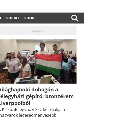
K
SOCIAL
SHOP
hirdetés
Világbajnoki dobogón a
félegyházi gépíró: bronzérem
dIn
ail
Liverpoolból
 Kiskunfélegyházi SzC két diákja a
magyarok legeredményesebb