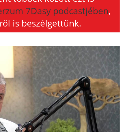
rzum 7Dasy podcastjében
,
ről is beszélgettünk.