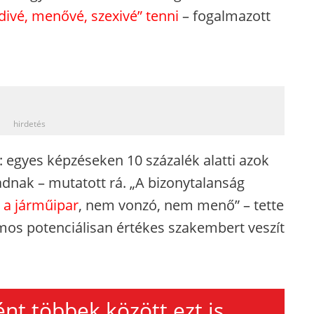
divé, menővé, szexivé” tenni
– fogalmazott
_
hirdetés
 egyes képzéseken 10 százalék alatti azok
dnak – mutatott rá. „A bizonytalanság
 a járműipar
, nem vonzó, nem menő” – tette
mos potenciálisan értékes szakembert veszít
nt többek között ezt is