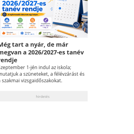
Még tart a nyár, de már
megvan a 2026/2027-es tanév
rendje
zeptember 1-jén indul az iskola;
utatjuk a szüneteket, a félévzárást és
a szakmai vizsgaidőszakokat.
hirdetés