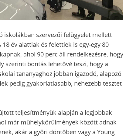
 iskolákban szervezői felügyelet mellett
A 18 év alattiak és felettiek is egy-egy 80
kapnak, ahol 90 perc áll rendelkezésre, hogy
 szerinti bontás lehetővé teszi, hogy a
iskolai tananyaghoz jobban igazodó, alapozó
tiek pedig gyakorlatiasabb, nehezebb tesztet
tott teljesítményük alapján a legjobbak
ahol már műhelykörülmények között adnak
tenek, akár a győri döntőben vagy a Young