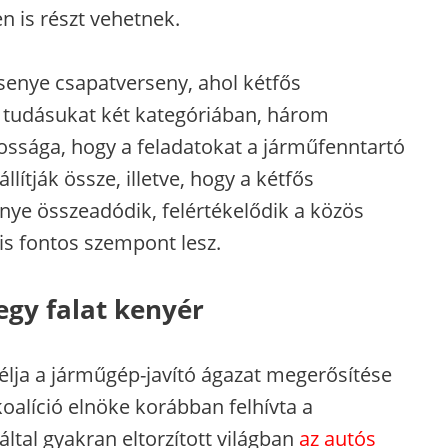
 is részt vehetnek.
enye csapatverseny, ahol kétfős
 tudásukat két kategóriában, három
tossága, hogy a feladatokat a járműfenntartó
llítják össze, illetve, hogy a kétfős
ye összeadódik, felértékelődik a közös
is fontos szempont lesz.
egy falat kenyér
élja a járműgép-javító ágazat megerősítése
oalíció elnöke korábban felhívta a
ltal gyakran eltorzított világban
az autós