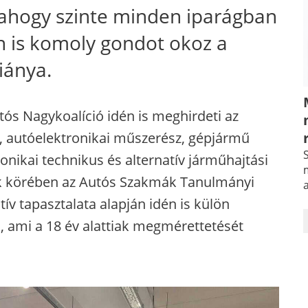
 ahogy szinte minden iparágban
én is komoly gondot okoz a
iánya.
ós Nagykoalíció idén is meghirdeti az
s, autóelektronikai műszerész, gépjármű
S
ikai technikus és alternatív járműhajtási
m
ok körében az Autós Szakmák Tanulmányi
tív tapasztalata alapján idén is külön
a, ami a 18 év alattiak megmérettetését