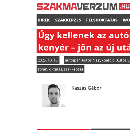
HÍREK
SZAKKÉPZÉS
FELSŐOKTATÁS
WO
Úgy kellenek az autó
kenyér – jön az új u
2025. 10. 16.
autóipar
,
Autós Nagykoalíció
,
Autós S
István
,
oktatás
,
szakképzés
Kaszás Gábor