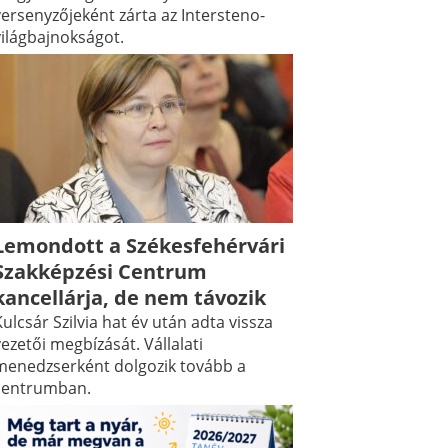
versenyzőjeként zárta az Intersteno-
világbajnokságot.
Lemondott a Székesfehérvári
Szakképzési Centrum
kancellárja, de nem távozik
ulcsár Szilvia hat év után adta vissza
ezetői megbízását. Vállalati
menedzserként dolgozik tovább a
centrumban.