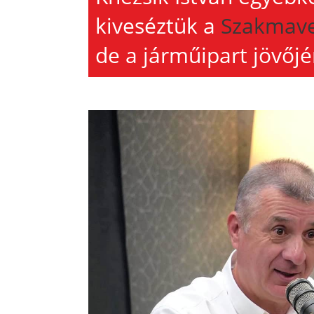
kiveséztük a
Szakmave
de a járműipart jövőjé