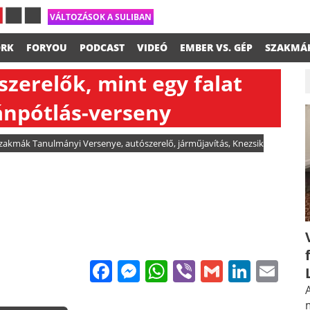
VÁLTOZÁSOK A SULIBAN
RK
FORYOU
PODCAST
VIDEÓ
EMBER VS. GÉP
SZAKMÁ
szerelők, mint egy falat
tánpótlás-verseny
zakmák Tanulmányi Versenye
,
autószerelő
,
járműjavítás
,
Knezsik
Facebook
Messenger
WhatsApp
Viber
Gmail
Linke
Em
A