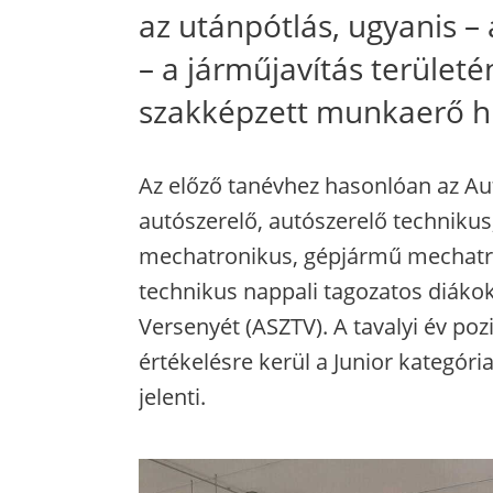
az utánpótlás, ugyanis –
– a járműjavítás terület
szakképzett munkaerő h
Az előző tanévhez hasonlóan az Aut
autószerelő, autószerelő techniku
mechatronikus, gépjármű mechatron
technikus nappali tagozatos diák
Versenyét (ASZTV). A tavalyi év pozi
értékelésre kerül a Junior kategóri
jelenti.