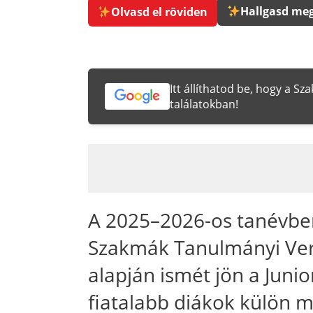
Hallgasd meg
Olvasd el röviden
Itt állíthatod be, hogy a S
találatokban!
A 2025–2026-os tanévben
Szakmák Tanulmányi Verse
alapján ismét jön a Junio
fiatalabb diákok külön mé