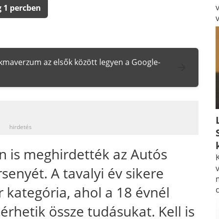
 1 percben
zakmaverzum az elsők között legyen a Google-
_
hirdetés
 is meghirdették az Autós
K
v
nyét. A tavalyi év sikere
r kategória, ahol a 18 évnél
rhetik össze tudásukat. Kell is