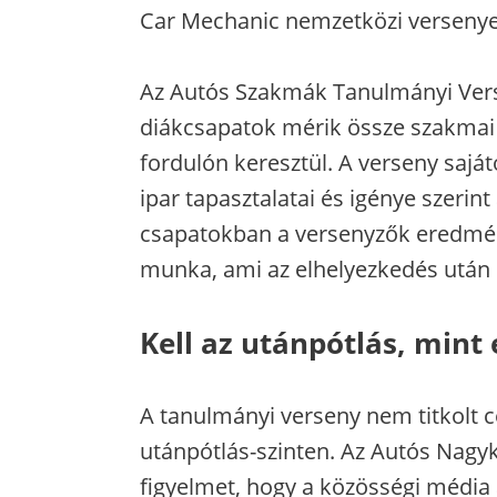
Car Mechanic nemzetközi versenyen
Az Autós Szakmák Tanulmányi Vers
diákcsapatok mérik össze szakmai
fordulón keresztül. A verseny sajá
ipar tapasztalatai és igénye szerint á
csapatokban a versenyzők eredmén
munka, ami az elhelyezkedés után 
Kell az utánpótlás, mint 
A tanulmányi verseny nem titkolt c
utánpótlás-szinten. Az Autós Nagyk
figyelmet, hogy a közösségi média á