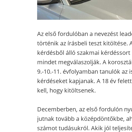
Az első fordulóban a nevezést leadó
történik az írásbeli teszt kitöltése. 
kérdésből álló szakmai kérdéssort 
mindet megválaszolják. A korosztály
9.-10.-11. évfolyamban tanulók az 
kérdéseket kapjanak. A 18 év felet
kell, hogy kitöltsenek.
Decemberben, az első fordulón nyúj
jutnak tovább a középdöntőkbe, 
számot tudásukról. Akik jól teljesí