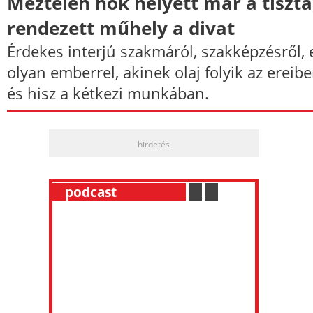
Meztelen nők helyett már a tiszta
rendezett műhely a divat
Érdekes interjú szakmáról, szakképzésről, 
olyan emberrel, akinek olaj folyik az ereibe
és hisz a kétkezi munkában.
hirdetés
__
podcast
___________
.
__
.
__