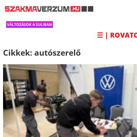
VÁLTOZÁSOK A SULIBAN
☰ | ROVAT
Cikkek:
autószerelő