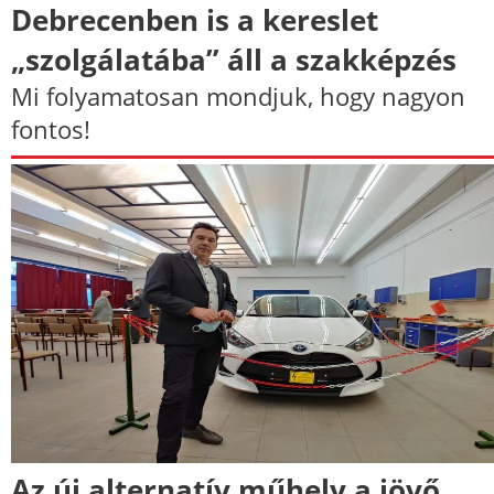
Debrecenben is a kereslet
„szolgálatába” áll a szakképzés
Mi folyamatosan mondjuk, hogy nagyon
fontos!
Az új alternatív műhely a jövő