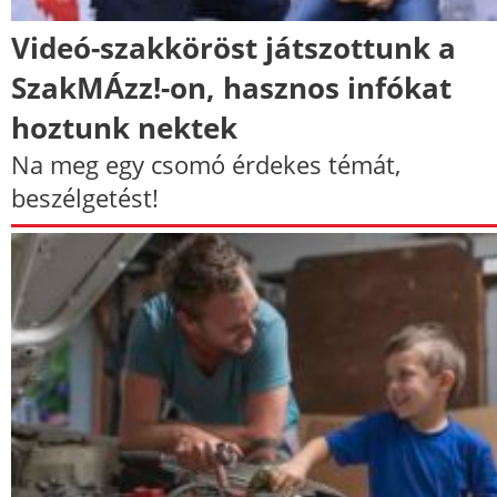
Videó-szakköröst játszottunk a
SzakMÁzz!-on, hasznos infókat
hoztunk nektek
Na meg egy csomó érdekes témát,
beszélgetést!