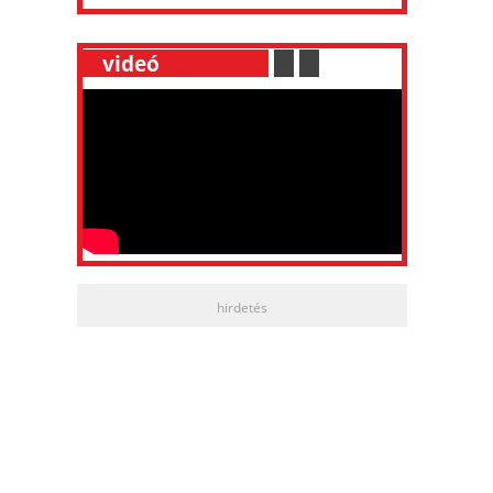
__
videó
___________
.
__
.
__
hirdetés