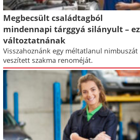
Megbecsült családtagból
mindennapi tárggyá silányult – e
változtatnának
Visszahoznánk egy méltatlanul nimbuszát
veszített szakma renoméját.