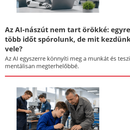
Az AI-nászút nem tart örökké: egyr
több időt spórolunk, de mit kezdün
vele?
Az AI egyszerre könnyíti meg a munkát és teszi
mentálisan megterhelőbbé.