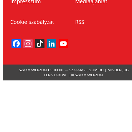
Impresszum
Médiaajánlat
Cookie szabályzat
RSS
Facebook
Instagram
TikTok
LinkedIn
YouTube
Channel
SZAKMAVERZUM CSOPORT — SZAKMAVERZUM.HU | MINDEN JOG
FENNTARTVA. | © SZAKMAVERZUM