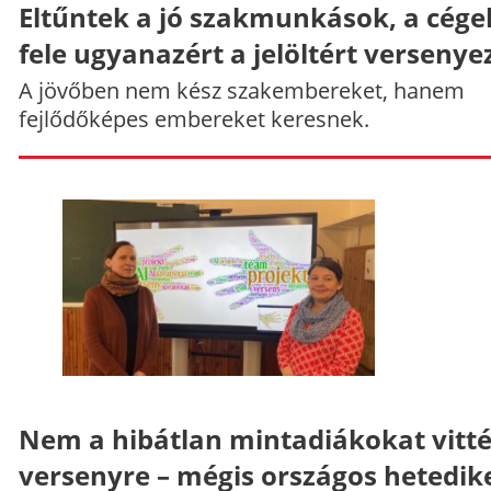
Eltűntek a jó szakmunkások, a cége
fele ugyanazért a jelöltért versenye
A jövőben nem kész szakembereket, hanem
fejlődőképes embereket keresnek.
Nem a hibátlan mintadiákokat vitt
versenyre – mégis országos hetedik