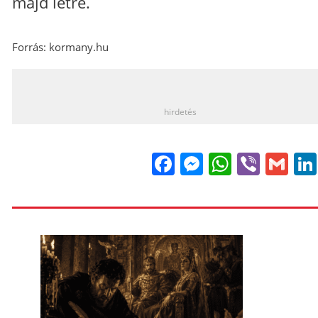
majd létre.
Forrás: kormany.hu
_
hirdetés
Facebook
Messenge
WhatsA
Viber
Gm