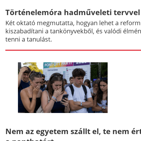
Történelemóra hadműveleti tervvel
Két oktató megmutatta, hogyan lehet a reform
kiszabadítani a tankönyvekből, és valódi élmé
tenni a tanulást.
Nem az egyetem szállt el, te nem ér