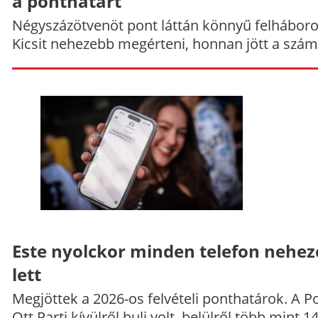
a ponthatárt
Négyszázötvenöt pont láttán könnyű felháboro
Kicsit nehezebb megérteni, honnan jött a szám
Este nyolckor minden telefon nehe
lett
Megjöttek a 2026-os felvételi ponthatárok. A P
Ott Parti kívülről buli volt, belülről több mint 1