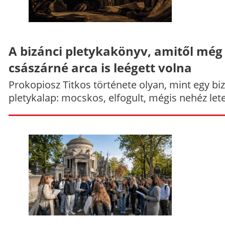
A bizánci pletykakönyv, amitől még
császárné arca is leégett volna
Prokopiosz Titkos története olyan, mint egy bi
pletykalap: mocskos, elfogult, mégis nehéz let