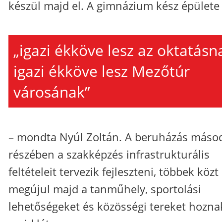
készül majd el. A gimnázium kész épülete
„igazi ékköve lesz az oktatásn
igazi ékköve lesz Mezőtúr
városának”
– mondta Nyúl Zoltán. A beruházás máso
részében a szakképzés infrastrukturális
feltételeit tervezik fejleszteni, többek közt
megújul majd a tanműhely, sportolási
lehetőségeket és közösségi tereket hozna