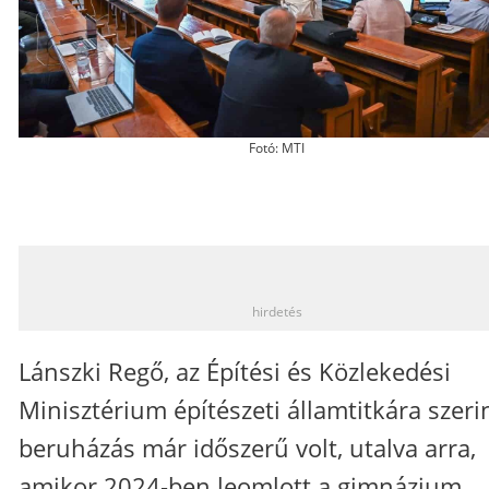
Fotó: MTI
_
hirdetés
Lánszki Regő, az Építési és Közlekedési
Minisztérium építészeti államtitkára szeri
beruházás már időszerű volt, utalva arra,
amikor 2024-ben leomlott a gimnázium