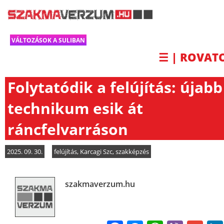
VÁLTOZÁSOK A SULIBAN
☰ | ROVAT
Folytatódik a felújítás: újabb
technikum esik át
ráncfelvarráson
2025. 09. 30.
felújítás
,
Karcagi Szc
,
szakképzés
szakmaverzum.hu