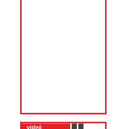
__
videó
___________
.
__
.
__