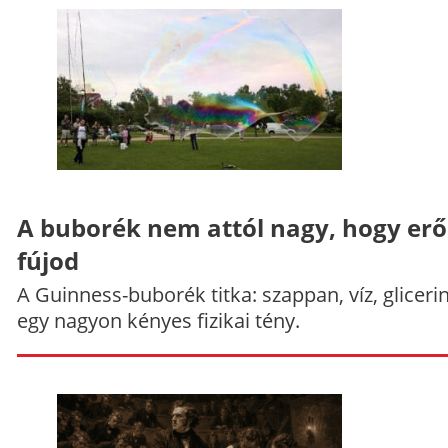
A buborék nem attól nagy, hogy er
fújod
A Guinness-buborék titka: szappan, víz, gliceri
egy nagyon kényes fizikai tény.