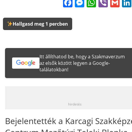
Facebook
Messenge
WhatsA
Viber
Gm
Hallgasd meg 1 percben
Itt állíthatod be, hogy a Szakmaverzum
az elsők között legyen a Google-
találatokban!
_
hirdetés
Bejelentették a Karcagi Szakképz