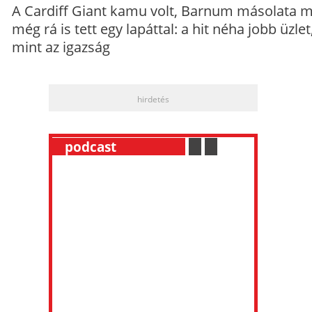
A Cardiff Giant kamu volt, Barnum másolata 
még rá is tett egy lapáttal: a hit néha jobb üzlet
mint az igazság
hirdetés
__
podcast
___________
.
__
.
__