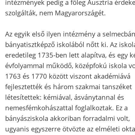
intézmények pedig a főleg Ausztria érdeke
szolgálták, nem Magyarországét.
Az egyik első ilyen intézmény a selmecbán
bányatisztképző iskolából nőtt ki. Az iskol
eredetileg 1735-ben lett alapítva, és egy k
évfolyammal működő, középfokú iskola vo
1763 és 1770 között viszont akadémiává
fejlesztették és három szakmai tanszéket
létesítettek: kémiával, ásványtannal és
nemesfémkohászattal foglalkoztak. Ez a
bányásziskola akkoriban forradalmi volt,
ugyanis egyszerre ötvözte az elméleti okta