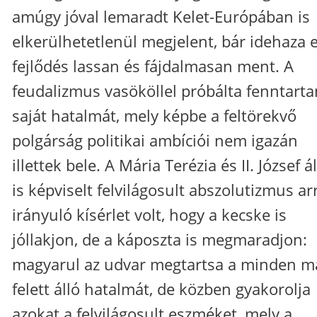
amúgy jóval lemaradt Kelet-Európában is
elkerülhetetlenül megjelent, bár idehaza e
fejlődés lassan és fájdalmasan ment. A
feudalizmus vasököllel próbálta fenntarta
saját hatalmát, mely képbe a feltörekvő
polgárság politikai ambíciói nem igazán
illettek bele. A Mária Terézia és II. József ál
is képviselt felvilágosult abszolutizmus ar
irányuló kísérlet volt, hogy a kecske is
jóllakjon, de a káposzta is megmaradjon:
magyarul az udvar megtartsa a minden m
felett álló hatalmát, de közben gyakorolja
azokat a felvilágosult eszméket, mely a