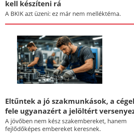
kell készíteni rá
A BKIK azt üzeni: ez már nem melléktéma.
Eltűntek a jó szakmunkások, a cége
fele ugyanazért a jelöltért versenye
A jövőben nem kész szakembereket, hanem
fejlődőképes embereket keresnek.