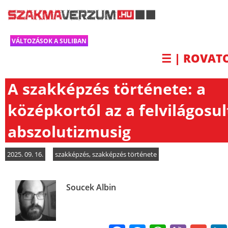
VÁLTOZÁSOK A SULIBAN
☰ | ROVAT
A szakképzés története: a
középkortól az a felvilágosul
abszolutizmusig
2025. 09. 16.
szakképzés
,
szakképzés története
Soucek Albin