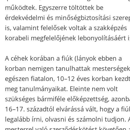
működtek. Egyszerre töltöttek be
érdekvédelmi és minőségbiztosítási szere
is, valamint felelősek voltak a szakképzés
korabeli megfelelőjének lebonyolításáért i
A céhek korában a fiúk (lányok ebben a
korban nemigen tanulhattak mesterségek
egészen fiatalon, 10–12 éves korban kezd
meg tanulmányaikat. Eleinte nem volt
szükséges bármiféle előképzettség, azonb
16–17. századtól elvárássá vált, hogy a fiú
legalább írni, olvasni és számolni tudjon. 
mesterrel való szerződéskötést követően 