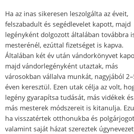
Ha az inas sikeresen leszolgálta az éveit,
felszabadult és segédlevelet kapott, majd
legényként dolgozott általában továbbra i
mesterénél, ezúttal fizetséget is kapva.
Általában két év után vándorkönyvet kapo
majd vándorlegényként utaztak, más
városokban vállalva munkát, nagyjából 2–
éven keresztül. Ezen utak célja az volt, ho
legény gyarapítsa tudását, más vidékek és
más mesterek módszereit is kitanulja. Ezu
ha visszatértek otthonukba és polgárjogo
valamint saját házat szereztek úgynevezet