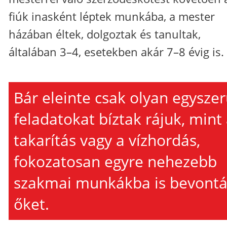
fiúk inasként léptek munkába, a mester
házában éltek, dolgoztak és tanultak,
általában 3–4, esetekben akár 7–8 évig is.
Bár eleinte csak olyan egysze
feladatokat bíztak rájuk, mint
takarítás vagy a vízhordás,
fokozatosan egyre nehezebb
szakmai munkákba is bevont
őket.