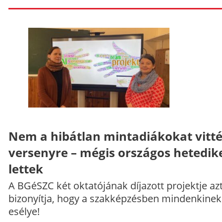
Nem a hibátlan mintadiákokat vitt
versenyre – mégis országos hetedik
lettek
A BGéSZC két oktatójának díjazott projektje az
bizonyítja, hogy a szakképzésben mindenkinek
esélye!