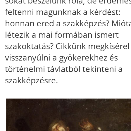
sokat beszélünk róla, de érdeme
feltenni magunknak a kérdést:
honnan ered a szakképzés? Miót
létezik a mai formában ismert
szakoktatás? Cikkünk megkísérel
visszanyúlni a gyökerekhez és
történelmi távlatból tekinteni a
szakképzésre.