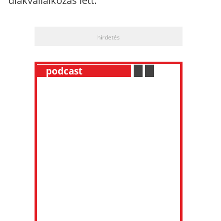
diákvállalkozás lett.
hirdetés
__
podcast
___________
.
__
.
__