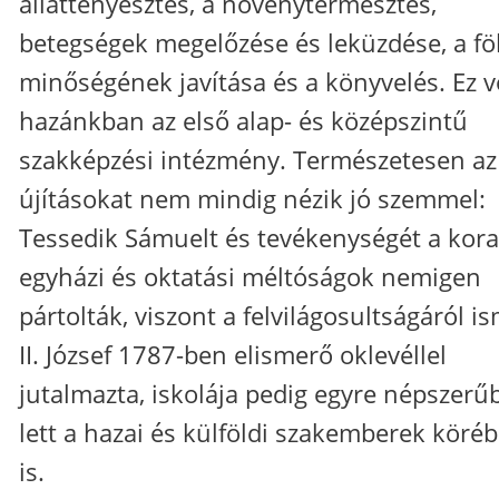
állattenyésztés, a növénytermesztés,
betegségek megelőzése és leküzdése, a fö
minőségének javítása és a könyvelés. Ez v
hazánkban az első alap- és középszintű
szakképzési intézmény. Természetesen az
újításokat nem mindig nézik jó szemmel:
Tessedik Sámuelt és tevékenységét a kora
egyházi és oktatási méltóságok nemigen
pártolták, viszont a felvilágosultságáról i
II. József 1787-ben elismerő oklevéllel
jutalmazta, iskolája pedig egyre népszerű
lett a hazai és külföldi szakemberek köré
is.