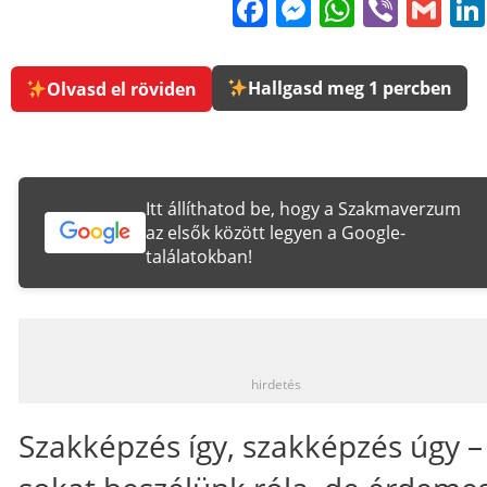
Facebook
Messenge
WhatsA
Viber
Gm
Hallgasd meg 1 percben
Olvasd el röviden
Itt állíthatod be, hogy a Szakmaverzum
az elsők között legyen a Google-
találatokban!
_
hirdetés
Szakképzés így, szakképzés úgy –