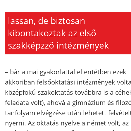
lassan, de biztosan
kibontakoztak az első
szakképzző intézmények
– bár a mai gyakorlattal ellentétben ezek
akkoriban felsőoktatási intézmények volta
középfokú szakoktatás továbbra is a céhe
feladata volt), ahová a gimnázium és filozó
tanfolyam elvégzése után lehetett felvétel
nyerni. Az oktatás nyelve a német volt, az