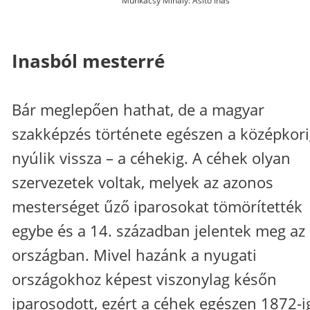
Munkácsy Mihály: Ásító Inas
Inasból mesterré
Bár meglepően hathat, de a magyar
szakképzés története egészen a középkor
nyúlik vissza – a céhekig. A céhek olyan
szervezetek voltak, melyek az azonos
mesterséget űző iparosokat tömörítették
egybe és a 14. században jelentek meg az
országban. Mivel hazánk a nyugati
országokhoz képest viszonylag későn
iparosodott, ezért a céhek egészen 1872-i