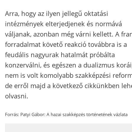
Arra, hogy az ilyen jellegű oktatási
intézmények elterjedjenek és normává
váljanak, azonban még várni kellett. A fra
forradalmat követő reakció továbbra is a
feudális nagyurak hatalmát próbálta
konzerválni, és egészen a dualizmus korá
nem is volt komolyabb szakképzési reform
de erről majd a következő cikkünkben leh
olvasni.
Forrás: Patyi Gábor: A hazai szakképzés történetének vázlata
_