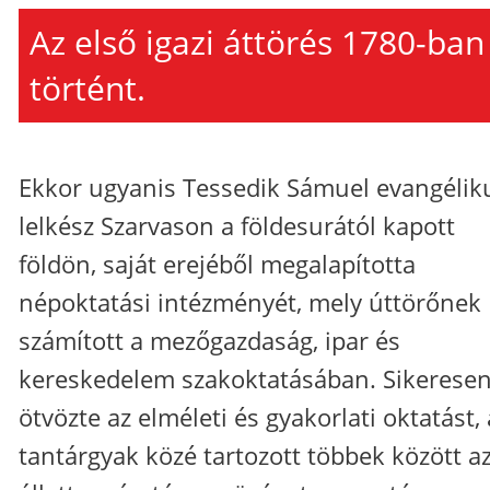
Az első igazi áttörés 1780-ban
történt.
Ekkor ugyanis Tessedik Sámuel evangélik
lelkész Szarvason a földesurától kapott
földön, saját erejéből megalapította
népoktatási intézményét, mely úttörőnek
számított a mezőgazdaság, ipar és
kereskedelem szakoktatásában. Sikerese
ötvözte az elméleti és gyakorlati oktatást, 
tantárgyak közé tartozott többek között a