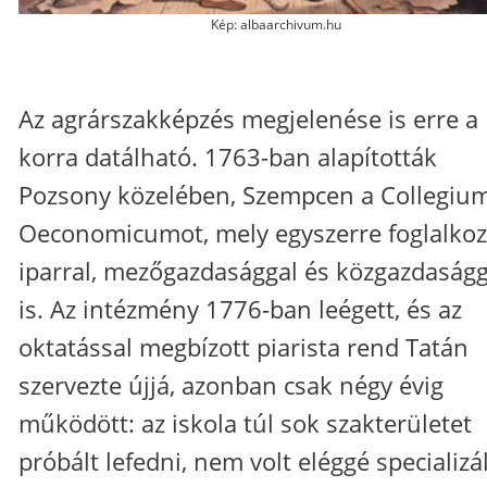
Kép: albaarchivum.hu
Az agrárszakképzés megjelenése is erre a
korra datálható. 1763-ban alapították
Pozsony közelében, Szempcen a Collegiu
Oeconomicumot, mely egyszerre foglalkoz
iparral, mezőgazdasággal és közgazdaságg
is. Az intézmény 1776-ban leégett, és az
oktatással megbízott piarista rend Tatán
szervezte újjá, azonban csak négy évig
működött: az iskola túl sok szakterületet
próbált lefedni, nem volt eléggé specializá