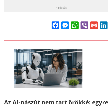
hirdetés
Facebook
Messenge
WhatsA
Viber
Gm
Az AI-nászút nem tart örökké: egyr