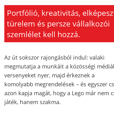
Portfólió, kreativitás, elképesz
türelem és persze vállalkozói
szemlélet kell hozzá.
Az út sokszor rajongásból indul: valaki
megmutatja a munkáit a közösségi médiá
versenyeket nyer, majd érkeznek a
komolyabb megrendelések – és egyszer c
azon kapja magát, hogy a Lego már nem c
játék, hanem szakma.