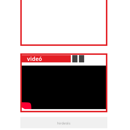
__
videó
___________
.
__
.
__
hirdetés