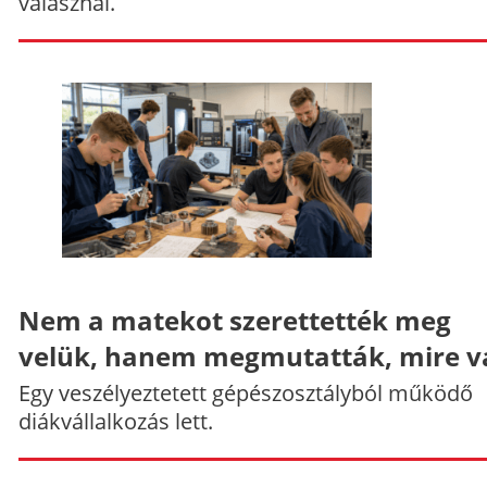
válasznál.
Nem a matekot szerettették meg
velük, hanem megmutatták, mire v
Egy veszélyeztetett gépészosztályból működő
diákvállalkozás lett.