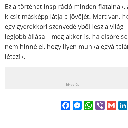
Ez a történet inspiráció minden fiatalnak, 
kicsit másképp látja a jövőjét. Mert van, h
egy gyerekkori szenvedélyből lesz a világ
legjobb állása – még akkor is, ha elsőre se
nem hinné el, hogy ilyen munka egyáltalá
létezik.
_
hirdetés
Facebook
Messenge
WhatsA
Viber
Gm