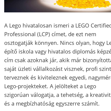
A Lego hivatalosan ismeri a LEGO Certifie
Professional (LCP) címet, de ezt nem
osztogatják könnyen. Nincs olyan, hogy L
építő iskola vagy hivatalos diplomás képzé
cím csak azoknak jár, akik már bizonyított
saját üzleti vállalkozást visznek, profi szin
terveznek és kiviteleznek egyedi, nagymé
Lego-projekteket. A jelölteket a Lego
szigorúan válogatja, a tehetség, a kreativi
és a megbízhatóság egyszerre számít.