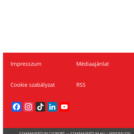
Impresszum
Médiaajánlat
Cookie szabályzat
RSS
Facebook
Instagram
TikTok
LinkedIn
YouTube
Channel
SZAKMAVERZUM CSOPORT — SZAKMAVERZUM.HU | MINDEN JOG