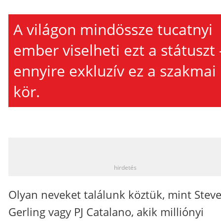
A világon mindössze tucatnyi
ember viselheti ezt a státuszt 
ennyire exkluzív ez a szakmai
kör.
_
hirdetés
Olyan neveket találunk köztük, mint Stev
Gerling vagy PJ Catalano, akik milliónyi