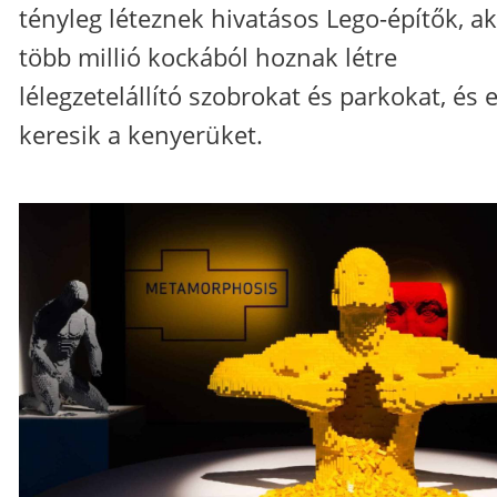
tényleg léteznek hivatásos Lego-építők, ak
több millió kockából hoznak létre
lélegzetelállító szobrokat és parkokat, és e
keresik a kenyerüket.