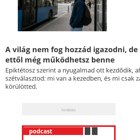
A világ nem fog hozzád igazodni, de
ettől még működhetsz benne
Epiktétosz szerint a nyugalmad ott kezdődik, a
szétválasztod: mi van a kezedben, és mi csak z
körülötted.
hirdetés
__
podcast
___________
.
__
.
__