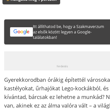
Itt állíthatod be, hogy a Szakmaverzum
az elsők között legyen a Google-
találatokban!
_
hirdetés
Gyerekkorodban órákig építettél városoka
kastélyokat, űrhajókat Lego-kockákból, és
kívántad, bárcsak ez lehetne a munkád? N
van, akinek ez az álma valóra vált – a vilá