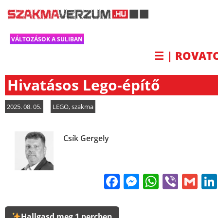
VÁLTOZÁSOK A SULIBAN
☰ | ROVAT
Hivatásos Lego-építő
2025. 08. 05.
LEGO
,
szakma
Csík Gergely
Facebook
Messenge
WhatsA
Viber
Gm
Hallgasd meg 1 percben