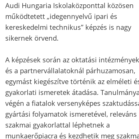
Audi Hungaria Iskolaközponttal közösen
működtetett „idegennyelvű ipari és
kereskedelmi technikus” képzés is nagy
sikernek örvend.
A képzések során az oktatási intézménye
és a partnervállalatoknál párhuzamosan,
egymást kiegészítve történik az elméleti é
gyakorlati ismeretek átadása. Tanulmánya
végén a fiatalok versenyképes szaktudássa
gyártási folyamatok ismeretével, releváns
szakmai gyakorlattal léphetnek a
munkaerőpiacra és kezdhetik meg szakma