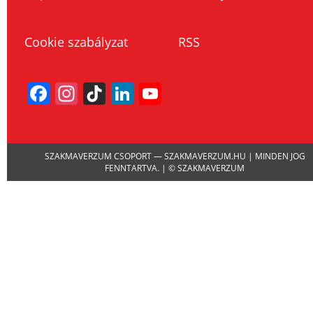
Cookie szabályzat
RSS
Facebook
Instagram
TikTok
LinkedIn
YouTube
Channel
SZAKMAVERZUM CSOPORT — SZAKMAVERZUM.HU | MINDEN JOG
FENNTARTVA. | © SZAKMAVERZUM