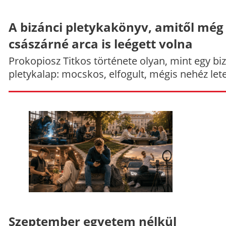
A bizánci pletykakönyv, amitől még
császárné arca is leégett volna
Prokopiosz Titkos története olyan, mint egy bi
pletykalap: mocskos, elfogult, mégis nehéz let
Szeptember egyetem nélkül