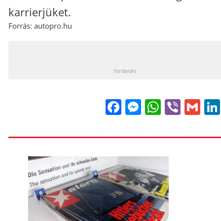
karrierjüket.
Forrás: autopro.hu
_
hirdetés
Facebook
Messenge
WhatsA
Viber
Gm