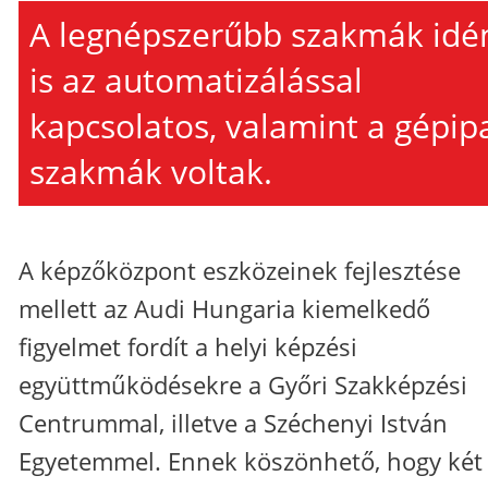
A legnépszerűbb szakmák idé
is az automatizálással
kapcsolatos, valamint a gépipa
szakmák voltak.
A képzőközpont eszközeinek fejlesztése
mellett az Audi Hungaria kiemelkedő
figyelmet fordít a helyi képzési
együttműködésekre a Győri Szakképzési
Centrummal, illetve a Széchenyi István
Egyetemmel. Ennek köszönhető, hogy két