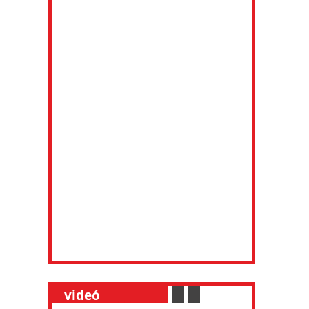
__
videó
___________
.
__
.
__