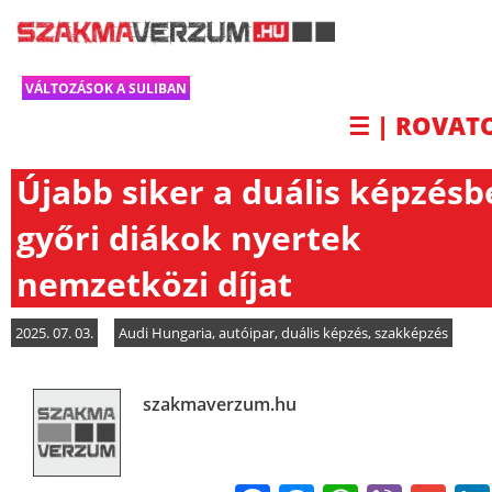
VÁLTOZÁSOK A SULIBAN
☰ | ROVAT
Újabb siker a duális képzésb
győri diákok nyertek
nemzetközi díjat
2025. 07. 03.
Audi Hungaria
,
autóipar
,
duális képzés
,
szakképzés
szakmaverzum.hu