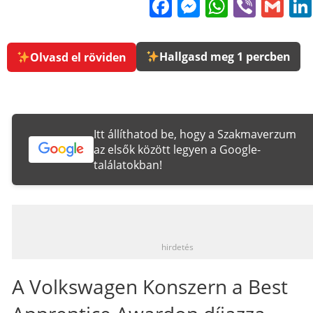
Facebook
Messenge
WhatsA
Viber
Gm
Hallgasd meg 1 percben
Olvasd el röviden
Itt állíthatod be, hogy a Szakmaverzum
az elsők között legyen a Google-
találatokban!
_
hirdetés
A Volkswagen Konszern a Best