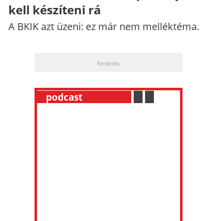
kell készíteni rá
A BKIK azt üzeni: ez már nem melléktéma.
hirdetés
__
podcast
___________
.
__
.
__