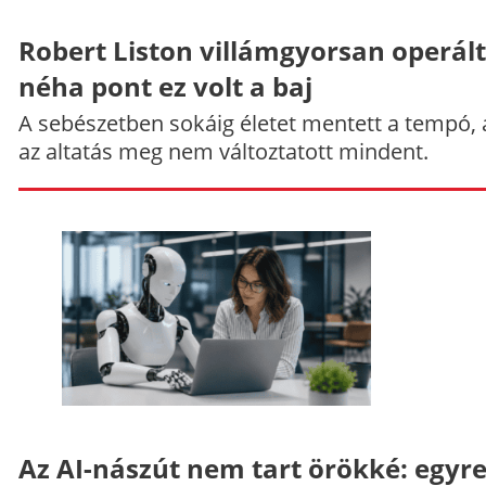
Robert Liston villámgyorsan operált
néha pont ez volt a baj
A sebészetben sokáig életet mentett a tempó,
az altatás meg nem változtatott mindent.
Az AI-nászút nem tart örökké: egyr