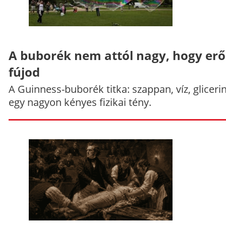
A buborék nem attól nagy, hogy er
fújod
A Guinness-buborék titka: szappan, víz, gliceri
egy nagyon kényes fizikai tény.