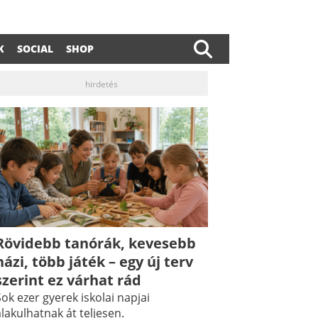
K
SOCIAL
SHOP
hirdetés
Rövidebb tanórák, kevesebb
dIn
ail
házi, több játék – egy új terv
szerint ez várhat rád
ok ezer gyerek iskolai napjai
lakulhatnak át teljesen.