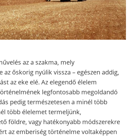
művelés az a szakma, mely
 az őskorig nyúlik vissza – egészen addig,
ást az eke elé. Az elegendő élelem
 történelmének legfontosabb megoldandó
dás pedig természetesen a minél több
él több élelemet termeljünk,
tő földre, vagy hatékonyabb módszerekre
zért az emberiség történelme voltaképpen