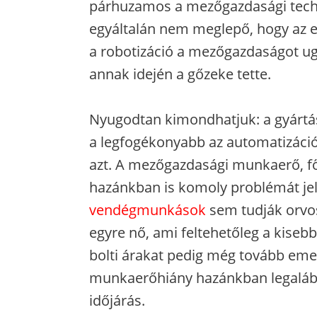
párhuzamos a mezőgazdasági techno
egyáltalán nem meglepő, hogy az e
a robotizáció a mezőgazdaságot ugy
annak idején a gőzeke tette.
Nyugodtan kimondhatjuk: a gyártás
a legfogékonyabb az automatizációra,
azt. A mezőgazdasági munkaerő, f
hazánkban is komoly problémát jel
vendégmunkások
sem tudják orvo
egyre nő, ami feltehetőleg a kiseb
bolti árakat pedig még tovább emel
munkaerőhiány hazánkban legalább
időjárás.