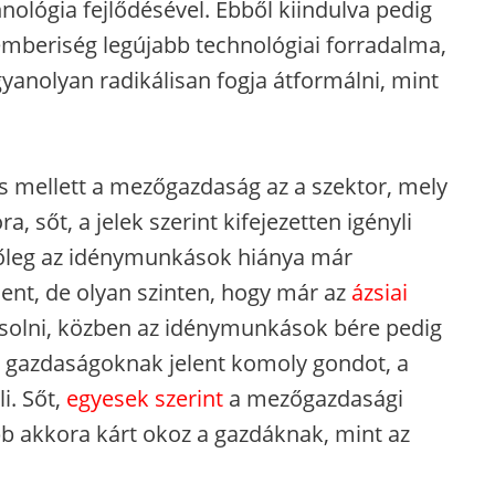
lógia fejlődésével. Ebből kiindulva pedig
mberiség legújabb technológiai forradalma,
anolyan radikálisan fogja átformálni, mint
 mellett a mezőgazdaság az a szektor, mely
 sőt, a jelek szerint kifejezetten igényli
őleg az idénymunkások hiánya már
ent, de olyan szinten, hogy már az
ázsiai
solni, közben az idénymunkások bére pedig
b gazdaságoknak jelent komoly gondot, a
i. Sőt,
egyesek szerint
a mezőgazdasági
 akkora kárt okoz a gazdáknak, mint az