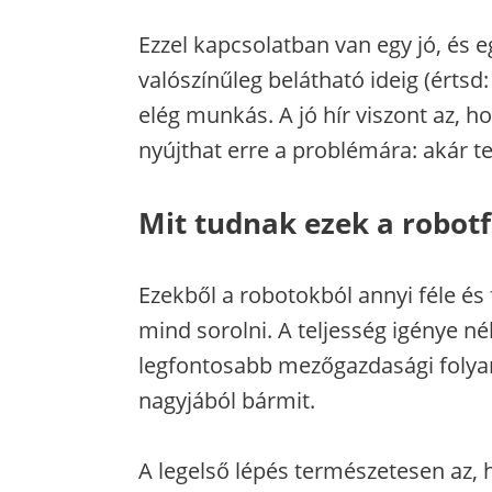
Ezzel kapcsolatban van egy jó, és eg
valószínűleg belátható ideig (értsd
elég munkás. A jó hír viszont az, 
nyújthat erre a problémára: akár t
Mit tudnak ezek a robot
Ezekből a robotokból annyi féle és 
mind sorolni. A teljesség igénye n
legfontosabb mezőgazdasági folyam
nagyjából bármit.
A legelső lépés természetesen az,