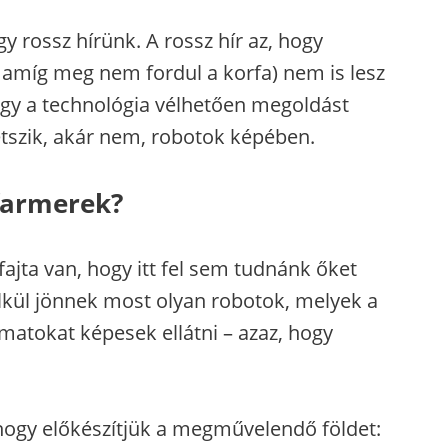
y rossz hírünk. A rossz hír az, hogy
: amíg meg nem fordul a korfa) nem is lesz
hogy a technológia vélhetően megoldást
etszik, akár nem, robotok képében.
farmerek?
fajta van, hogy itt fel sem tudnánk őket
élkül jönnek most olyan robotok, melyek a
atokat képesek ellátni – azaz, hogy
 hogy előkészítjük a megművelendő földet: