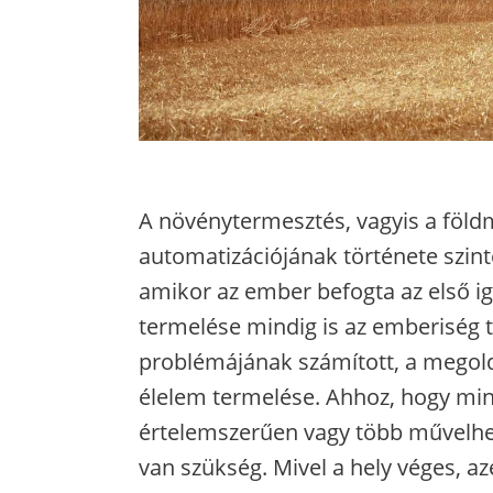
A növénytermesztés, vagyis a föld
automatizációjának története szinte
amikor az ember befogta az első ig
termelése mindig is az emberiség
problémájának számított, a megol
élelem termelése. Ahhoz, hogy min
értelemszerűen vagy több művelhe
van szükség. Mivel a hely véges, a