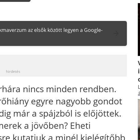
zakmaverzum az elsők között legyen a Google-
_
hirdetés
hára nincs minden rendben.
L
á
rőhiány egyre nagyobb gondot
ig már a spájzból is előjöttek.
merek a jövőben? Eheti
re kutatjuk a minél kielégítőbb