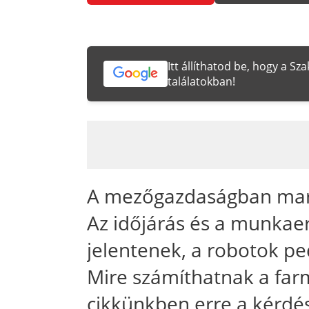
Itt állíthatod be, hogy a S
találatokban!
A mezőgazdaságban mar
Az időjárás és a munkae
jelentenek, a robotok ped
Mire számíthatnak a far
cikkünkben erre a kérdés