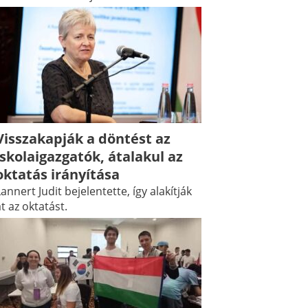
Visszakapják a döntést az
iskolaigazgatók, átalakul az
oktatás irányítása
annert Judit bejelentette, így alakítják
t az oktatást.