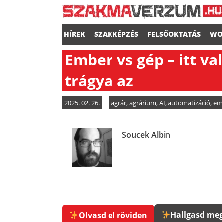
HÍREK
SZAKKÉPZÉS
FELSŐOKTATÁS
WO
Ember vs gép – itt va
trágya az
2025. 02. 26.
agrár
,
agrárium
,
AI
,
automatizáció
,
em
Soucek Albin
Hallgasd meg
Olvasd el röviden