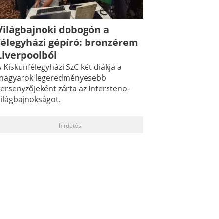
Világbajnoki dobogón a
félegyházi gépíró: bronzérem
Liverpoolból
 Kiskunfélegyházi SzC két diákja a
magyarok legeredményesebb
versenyzőjeként zárta az Intersteno-
világbajnokságot.
hirdetés