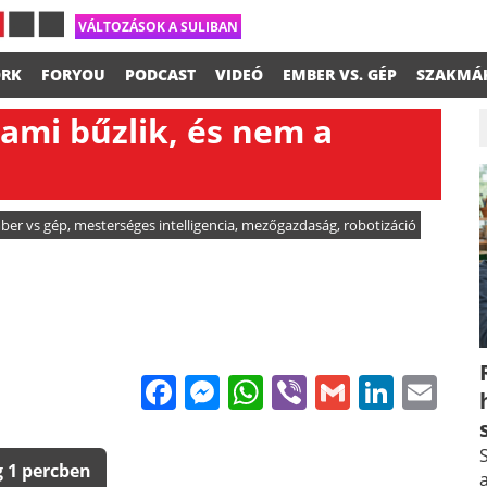
VÁLTOZÁSOK A SULIBAN
RK
FORYOU
PODCAST
VIDEÓ
EMBER VS. GÉP
SZAKMÁ
lami bűzlik, és nem a
ber vs gép
,
mesterséges intelligencia
,
mezőgazdaság
,
robotizáció
Facebook
Messenger
WhatsApp
Viber
Gmail
Linke
Em
S
 1 percben
a