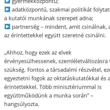
gyermekközpontú;
adatközpontú, szakmai politikát folytat
a kutatói munkának szerepet adna;
partnerség – mindent, amit csinálnak, 
az érintettekkel együtt szeretné csinálni.
„Ahhoz, hogy ezek az elvek
érvényesülhessenek, szemléletváltozásra
szükség. Fontos a társadalmi részvétel, ez
egyeztetni fogok az oktatáskutatókkal és 
érintettekkel. Több minisztériummal is
együttműködünk a munka során” –
hangsúlyozta.