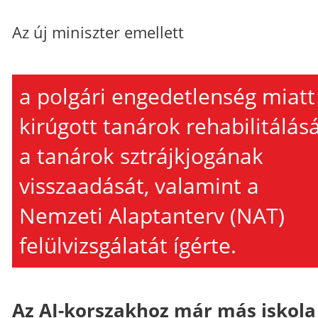
Az új miniszter emellett
a polgári engedetlenség miatt
kirúgott tanárok rehabilitálásá
a tanárok sztrájkjogának
visszaadását, valamint a
Nemzeti Alaptanterv (NAT)
felülvizsgálatát ígérte.
Az AI-korszakhoz már más iskola