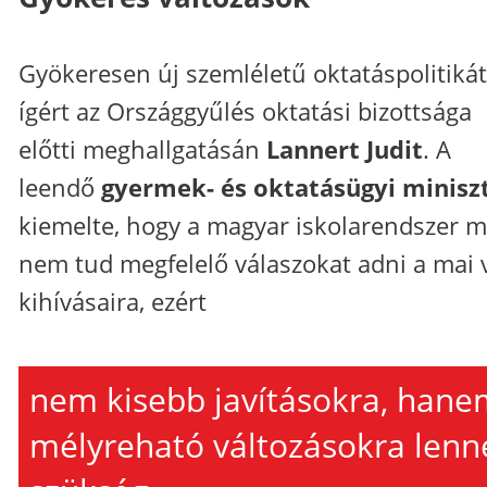
Gyökeresen új szemléletű oktatáspolitikát
ígért az Országgyűlés oktatási bizottsága
előtti meghallgatásán
Lannert Judit
. A
leendő
gyermek- és oktatásügyi minisz
kiemelte, hogy a magyar iskolarendszer m
nem tud megfelelő válaszokat adni a mai v
kihívásaira, ezért
nem kisebb javításokra, hane
mélyreható változásokra lenn