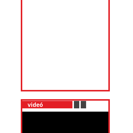
__
videó
___________
.
__
.
__