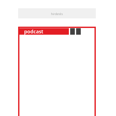
hirdetés
__
podcast
___________
.
__
.
__