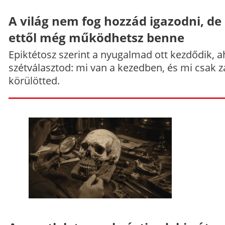
A világ nem fog hozzád igazodni, de
ettől még működhetsz benne
Epiktétosz szerint a nyugalmad ott kezdődik, a
szétválasztod: mi van a kezedben, és mi csak z
körülötted.