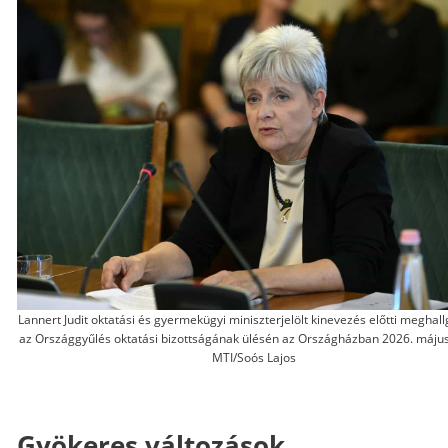
Lannert Judit oktatási és gyermekügyi miniszterjelölt kinevezés előtti meghal
az Országgyűlés oktatási bizottságának ülésén az Országházban 2026. május
MTI/Soós Lajos
Gyökeres változások