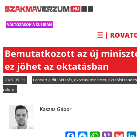
VÁLTOZÁSOK A SULIBAN
☰ | ROVAT
Bemutatkozott az új miniszt
ez jöhet az oktatásban
2026. 05. 11.
Lannert Judit
,
oktatás
,
oktatási miniszter
,
oktatási rendsz
reform
Kaszás Gábor
Facebook
Messenge
WhatsA
Viber
Gm