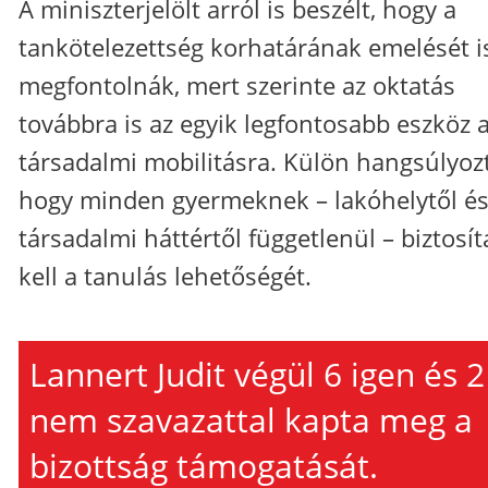
A miniszterjelölt arról is beszélt, hogy a
tankötelezettség korhatárának emelését i
megfontolnák, mert szerinte az oktatás
továbbra is az egyik legfontosabb eszköz 
társadalmi mobilitásra. Külön hangsúlyozt
hogy minden gyermeknek – lakóhelytől é
társadalmi háttértől függetlenül – biztosít
kell a tanulás lehetőségét.
Lannert Judit végül 6 igen és 2
nem szavazattal kapta meg a
bizottság támogatását.