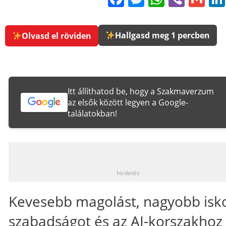
Hallgasd meg 1 percben
Olvasd el röviden
Itt állíthatod be, hogy a Szakmaverzum
az elsők között legyen a Google-
találatokban!
_
hirdetés
Kevesebb magolást, nagyobb isko
szabadságot és az AI-korszakhoz