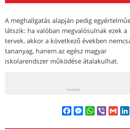
A meghallgatás alapján pedig egyértelmű
látszik: ha valóban megvalósulnak ezek a
tervek, akkor a következő években nemcs
tananyag, hanem az egész magyar
iskolarendszer működése átalakulhat.
_
hirdetés
Facebook
Messenge
WhatsA
Viber
Gm