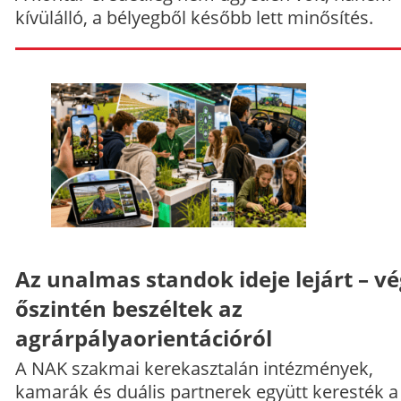
kívülálló, a bélyegből később lett minősítés.
Az unalmas standok ideje lejárt – v
őszintén beszéltek az
agrárpályaorientációról
A NAK szakmai kerekasztalán intézmények,
kamarák és duális partnerek együtt keresték a