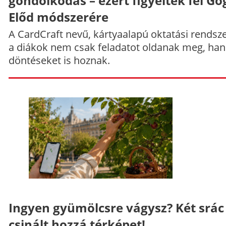
gondolkodás – ezért figyeltek fel Gö
Előd módszerére
A CardCraft nevű, kártyaalapú oktatási rendsze
a diákok nem csak feladatot oldanak meg, ha
döntéseket is hoznak.
Ingyen gyümölcsre vágysz? Két srác
csinált hozzá térképet!