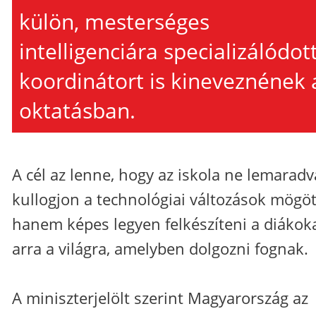
külön, mesterséges
intelligenciára specializálódot
koordinátort is kineveznének 
oktatásban.
A cél az lenne, hogy az iskola ne lemaradv
kullogjon a technológiai változások mögöt
hanem képes legyen felkészíteni a diákok
arra a világra, amelyben dolgozni fognak.
A miniszterjelölt szerint Magyarország az