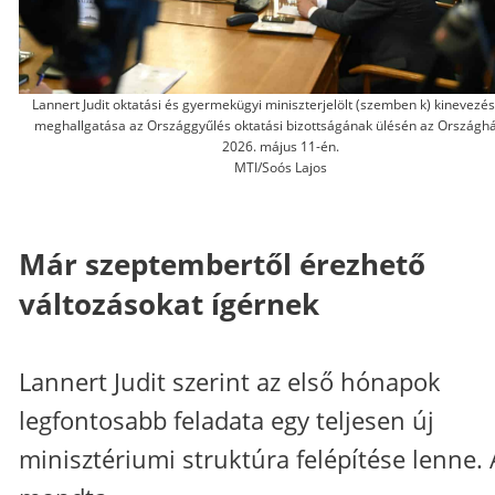
Lannert Judit oktatási és gyermekügyi miniszterjelölt (szemben k) kinevezés 
meghallgatása az Országgyűlés oktatási bizottságának ülésén az Országh
2026. május 11-én.
MTI/Soós Lajos
Már szeptembertől érezhető
változásokat ígérnek
Lannert Judit szerint az első hónapok
legfontosabb feladata egy teljesen új
minisztériumi struktúra felépítése lenne. 