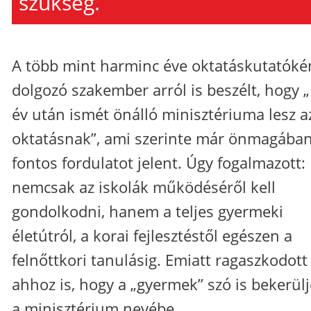
szükség.
A több mint harminc éve oktatáskutatóké
dolgozó szakember arról is beszélt, hogy 
év után ismét önálló minisztériuma lesz a
oktatásnak”, ami szerinte már önmagában
fontos fordulatot jelent. Úgy fogalmazott:
nemcsak az iskolák működéséről kell
gondolkodni, hanem a teljes gyermeki
életútról, a korai fejlesztéstől egészen a
felnőttkori tanulásig. Emiatt ragaszkodott
ahhoz is, hogy a „gyermek” szó is bekerül
a minisztérium nevébe.