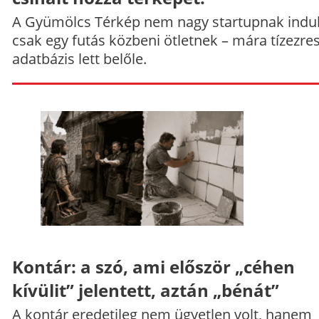
A Gyümölcs Térkép nem nagy startupnak indul
csak egy futás közbeni ötletnek – mára tízezre
adatbázis lett belőle.
Kontár: a szó, ami először „céhen
kívülit” jelentett, aztán „bénát”
A kontár eredetileg nem ügyetlen volt, hanem