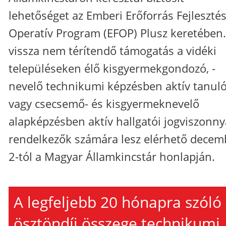
lehetőséget az Emberi Erőforrás Fejlesztés
Operatív Program (EFOP) Plusz keretében.
vissza nem térítendő támogatás a vidéki
településeken élő kisgyermekgondozó, -
nevelő technikumi képzésben aktív tanuló
vagy csecsemő- és kisgyermeknevelő
alapképzésben aktív hallgatói jogviszonny
rendelkezők számára lesz elérhető decem
2-tól a Magyar Államkincstár honlapján.
A legfeljebb 20 hónapra szóló
ösztöndíj összege technikumi