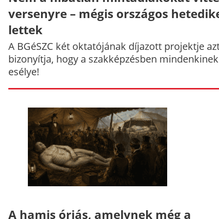
versenyre – mégis országos hetedik
lettek
A BGéSZC két oktatójának díjazott projektje az
bizonyítja, hogy a szakképzésben mindenkinek
esélye!
A hamis óriás, amelynek még a