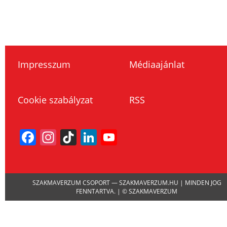
Impresszum
Médiaajánlat
Cookie szabályzat
RSS
Facebook
Instagram
TikTok
LinkedIn
YouTube
Channel
SZAKMAVERZUM CSOPORT — SZAKMAVERZUM.HU | MINDEN JOG
FENNTARTVA. | © SZAKMAVERZUM