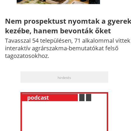
Nem prospektust nyomtak a gyere
kezébe, hanem bevonták őket
Tavasszal 54 településen, 71 alkalommal vittek
interaktív agrárszakma-bemutatókat felső
tagozatosokhoz.
hirdetés
__
podcast
___________
.
__
.
__