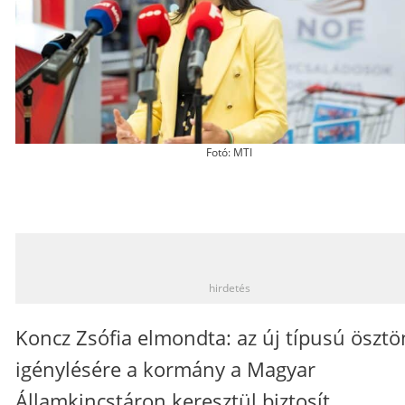
Fotó: MTI
_
hirdetés
Koncz Zsófia elmondta: az új típusú ösztö
igénylésére a kormány a Magyar
Államkincstáron keresztül biztosít