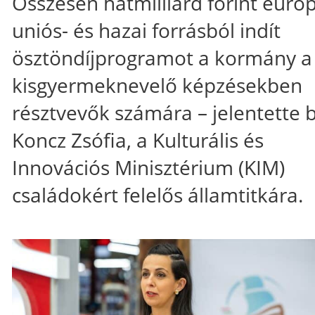
Összesen hatmilliárd forint európ
uniós- és hazai forrásból indít
ösztöndíjprogramot a kormány a
kisgyermeknevelő képzésekben
résztvevők számára – jelentette 
Koncz Zsófia, a Kulturális és
Innovációs Minisztérium (KIM)
családokért felelős államtitkára.