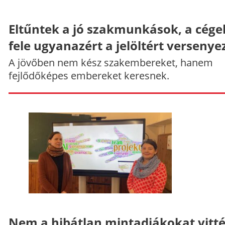
Eltűntek a jó szakmunkások, a cége
fele ugyanazért a jelöltért versenye
A jövőben nem kész szakembereket, hanem
fejlődőképes embereket keresnek.
Nem a hibátlan mintadiákokat vitt