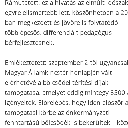
Rámutatott: ez a hivatás az elmúlt idősza
egyre elismertebb lett, köszönhetően a 2
ban megkezdett és jövőre is folytatódó
többlépcsős, differenciált pedagógus
bérfejlesztésnek.
Emlékeztetett: szeptember 2-től ugyancsa
Magyar Államkincstár honlapján vált
elérhetővé a bölcsődei térítési díjak
támogatása, amelyet eddig mintegy 8500
igényeltek. Előrelépés, hogy idén először 
támogatási körbe az önkormányzati
fenntartású bölcsődék is bekerültek – közö