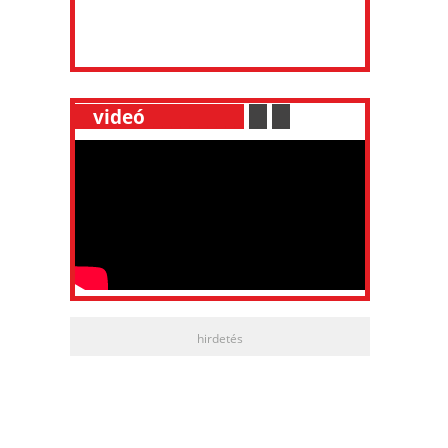
__
videó
___________
.
__
.
__
hirdetés