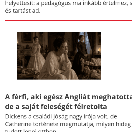
helyettesít: a pedagógus ma inkább értelmez, 
és tartást ad.
A férfi, aki egész Angliát meghatott
de a saját feleségét félretolta
Dickens a családi jóság nagy írója volt, de
Catherine története megmutatja, milyen hideg
tudott lenni otthon.