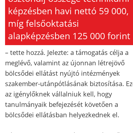
képzésben havi nettó 59 000,
míg felsőoktatási
alapképzésben 125 000 forint
– tette hozzá. Jelezte: a támogatás célja a
meglévő, valamint az újonnan létrejövő
bölcsődei ellátást nyújtó intézmények
szakember-utánpótlásának biztosítása. Ez
az igénylőknek vállalniuk kell, hogy
tanulmányaik befejezését követően a
bölcsődei ellátásban helyezkednek el.