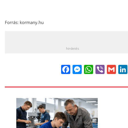
Forrás: kormany.hu
_
hirdetés
Facebook
Messenge
WhatsA
Viber
Gm