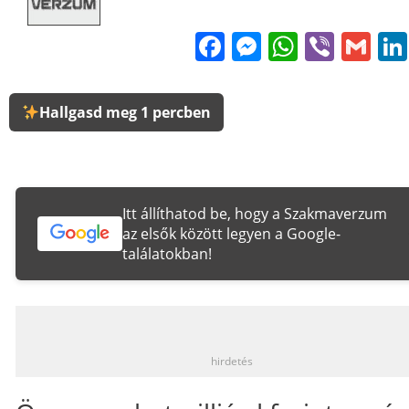
Facebook
Messenge
WhatsA
Viber
Gm
Hallgasd meg 1 percben
Itt állíthatod be, hogy a Szakmaverzum
az elsők között legyen a Google-
találatokban!
_
hirdetés