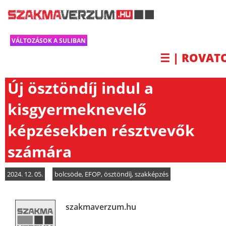
VÁLTOZÁSOK A SULIBAN
☰ | ROVAT
Új ösztöndíj indul a
kisgyermeknevelő
képzésekben résztvevők
számára
2024. 12. 05.
bolcsöde
,
EFOP
,
ösztöndíj
,
szakképzés
szakmaverzum.hu