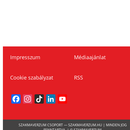
Impresszum
Médiaajánlat
Cookie szabályzat
RSS
Facebook
Instagram
TikTok
LinkedIn
YouTube
Channel
SZAKMAVERZUM CSOPORT — SZAKMAVERZUM.HU | MINDEN JOG
FENNTARTVA. | © SZAKMAVERZUM