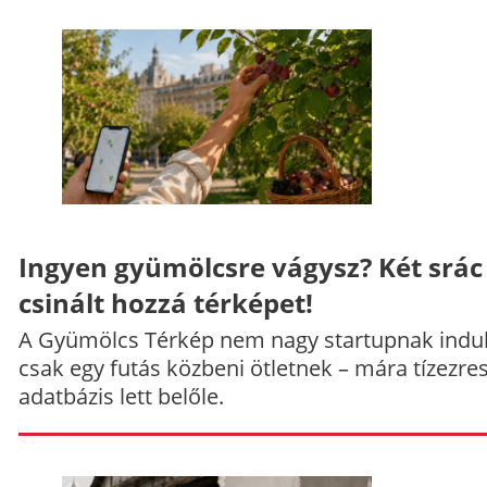
Ingyen gyümölcsre vágysz? Két srác
csinált hozzá térképet!
A Gyümölcs Térkép nem nagy startupnak indul
csak egy futás közbeni ötletnek – mára tízezre
adatbázis lett belőle.