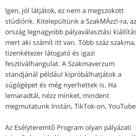
Igen, jól látjátok, ez nem a megszokott
stúdiónk. Kitelepültünk a SzakMÁzz!-ra, a
ország legnagyobb pályaválasztási kiállítá
mert aki számít itt van. Több száz szakma,
tizenkétezer látogató és igazi
fesztiválhangulat. A Szakmaverzum
standjánál például kipróbálhatjátok a
súgógépet és még nyerhettek is. Ha
lemaradtál, nézz minket, mindent
megmutatunk Instán, TikTok-on, YouTube
Az Esélyteremtő Program olyan pályázati