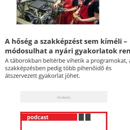
A hőség a szakképzést sem kíméli –
módosulhat a nyári gyakorlatok re
A táborokban beltérbe vihetik a programokat, 
szakképzésben pedig több pihenőidő és
átszervezett gyakorlat jöhet.
hirdetés
__
podcast
___________
.
__
.
__