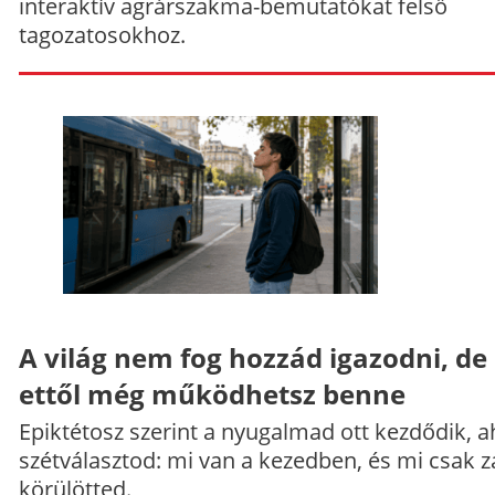
interaktív agrárszakma-bemutatókat felső
tagozatosokhoz.
A világ nem fog hozzád igazodni, de
ettől még működhetsz benne
Epiktétosz szerint a nyugalmad ott kezdődik, a
szétválasztod: mi van a kezedben, és mi csak z
körülötted.