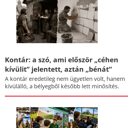
Kontár: a szó, ami először „céhen
kívülit” jelentett, aztán „bénát”
A kontár eredetileg nem ügyetlen volt, hanem
kívülálló, a bélyegből később lett minősítés.