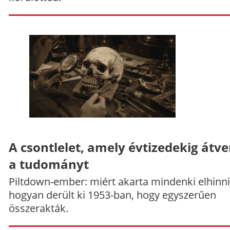
A csontlelet, amely évtizedekig átve
a tudományt
Piltdown-ember: miért akarta mindenki elhinni
hogyan derült ki 1953-ban, hogy egyszerűen
összerakták.