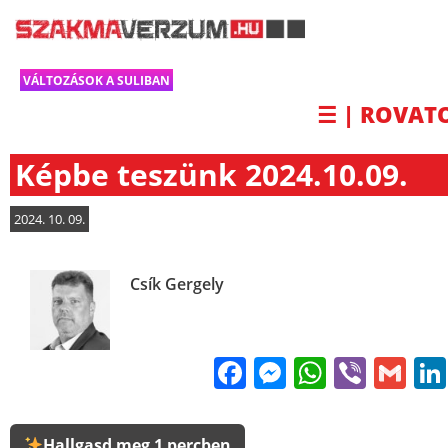
VÁLTOZÁSOK A SULIBAN
☰ | ROVAT
Képbe teszünk 2024.10.09.
2024. 10. 09.
Csík Gergely
Facebook
Messenge
WhatsA
Viber
Gm
Hallgasd meg 1 percben