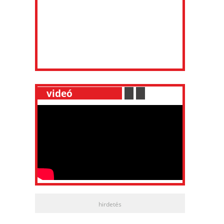
__
videó
___________
.
__
.
__
hirdetés