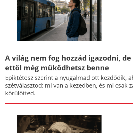
A világ nem fog hozzád igazodni, de
ettől még működhetsz benne
Epiktétosz szerint a nyugalmad ott kezdődik, a
szétválasztod: mi van a kezedben, és mi csak z
körülötted.