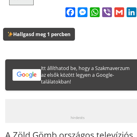
Facebook
Messenge
WhatsA
Viber
Gm
Hallgasd meg 1 percben
Itt állíthatod be, hogy a Szakmaverzum
az elsők között legyen a Google-
találatokban!
_
hirdetés
A Zöld Gömb országos televíziós