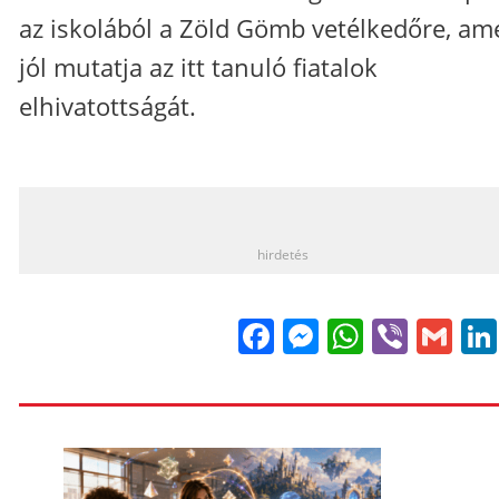
az iskolából a Zöld Gömb vetélkedőre, am
jól mutatja az itt tanuló fiatalok
elhivatottságát.
_
hirdetés
Facebook
Messenge
WhatsA
Viber
Gm