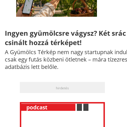
Ingyen gyümölcsre vágysz? Két srác
csinált hozzá térképet!
A Gyümölcs Térkép nem nagy startupnak indul
csak egy futás közbeni ötletnek – mára tízezre
adatbázis lett belőle.
hirdetés
__
podcast
___________
.
__
.
__