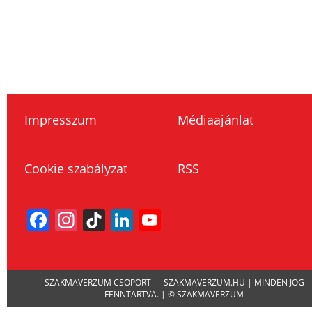
Impresszum
Médiaajánlat
Cookie szabályzat
RSS
Facebook
Instagram
TikTok
LinkedIn
YouTube
Channel
SZAKMAVERZUM CSOPORT — SZAKMAVERZUM.HU | MINDEN JOG
FENNTARTVA. | © SZAKMAVERZUM