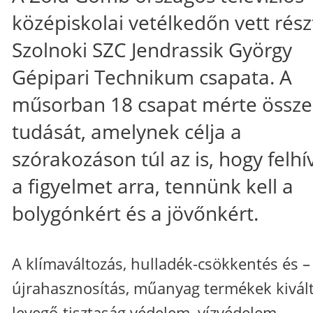
középiskolai vetélkedőn vett rész
Szolnoki SZC Jendrassik György
Gépipari Technikum csapata. A
műsorban 18 csapat mérte össze
tudását, amelynek célja a
szórakozáson túl az is, hogy felhí
a figyelmet arra, tennünk kell a
bolygónkért és a jövőnkért.
A klímaváltozás, hulladék-csökkentés és –
újrahasznosítás, műanyag termékek kivált
levegő-tisztaság védelem, vízvédelem,