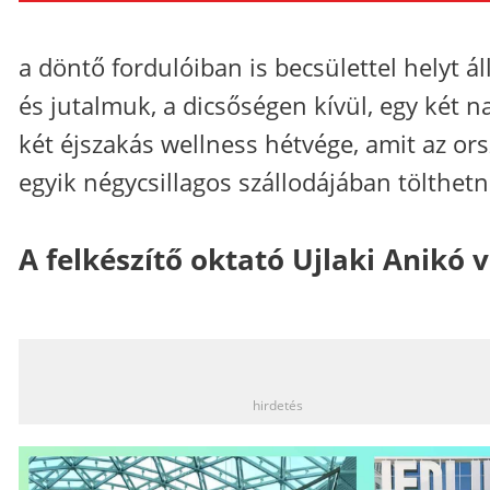
a döntő fordulóiban is becsülettel helyt áll
és jutalmuk, a dicsőségen kívül, egy két n
két éjszakás wellness hétvége, amit az or
egyik négycsillagos szállodájában tölthetn
A felkészítő oktató Ujlaki Anikó v
_
hirdetés