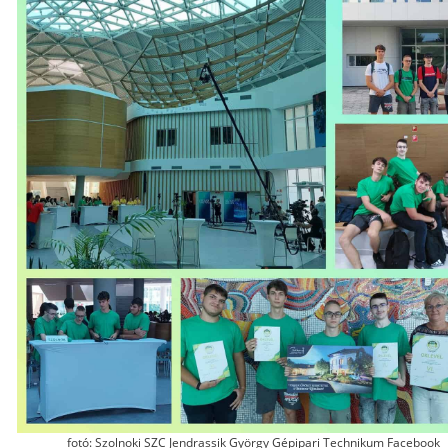
fotó: Szolnoki SZC Jendrassik György Gépipari Technikum Facebook