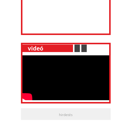
__
videó
___________
.
__
.
__
hirdetés