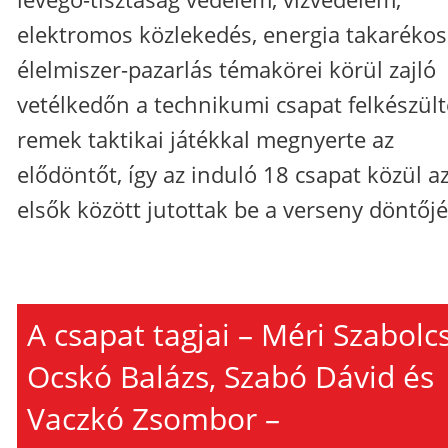
elektromos közlekedés, energia takarékos
élelmiszer-pazarlás témakörei körül zajló
vetélkedőn a technikumi csapat felkészült
remek taktikai játékkal megnyerte az
elődöntőt, így az induló 18 csapat közül a
elsők között jutottak be a verseny döntőj
A csapat tagjai – Méri Szabolcs
Ocskó Balázs, Szabó Dávid és
Vaczkó Zsombor –