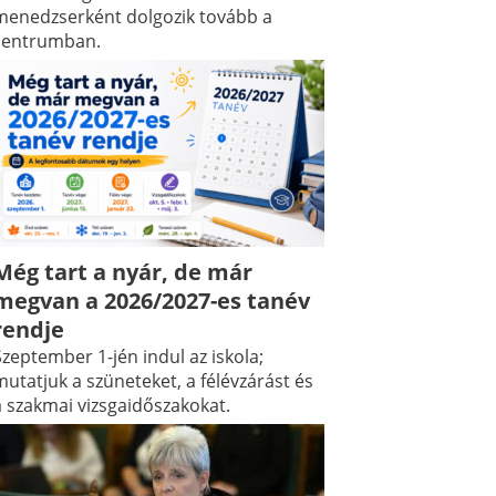
menedzserként dolgozik tovább a
centrumban.
Még tart a nyár, de már
megvan a 2026/2027-es tanév
rendje
zeptember 1-jén indul az iskola;
utatjuk a szüneteket, a félévzárást és
a szakmai vizsgaidőszakokat.