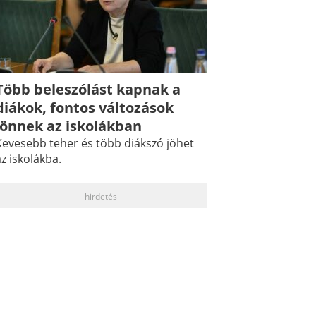
Több beleszólást kapnak a
diákok, fontos változások
jönnek az iskolákban
Kevesebb teher és több diákszó jöhet
z iskolákba.
hirdetés