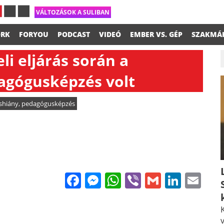
VÁLTOZÁSOK A SULIBAN
RK
FORYOU
PODCAST
VIDEÓ
EMBER VS. GÉP
SZAKMÁ
li eljárás során a
agógusképzés volt
shiány
,
pedagógusképzés
Facebook
Messenger
WhatsApp
Viber
Gmail
Linke
Em
K
v