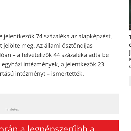
re jelentkezők 74 százaléka az alapképzést,
 jelölte meg. Az állami ösztöndíjas
óan – a felvételizők 44 százaléka adta be
 egyházi intézmények, a jelentkezők 23
a
artású intézményt – ismertették.
_
hirdetés
 során a legnépszerűbb a