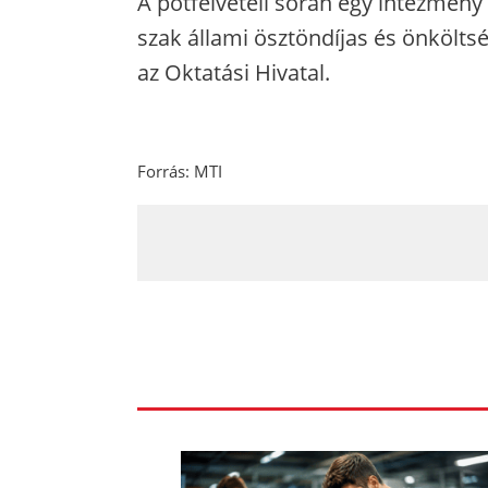
A pótfelvételi során egy intézmény 
szak állami ösztöndíjas és önkölts
az Oktatási Hivatal.
Forrás: MTI