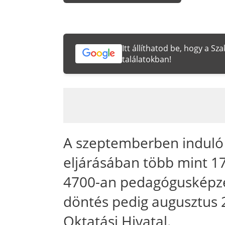
Itt állíthatod be, hogy a S
találatokban!
A szeptemberben induló 
eljárásában több mint 17
4700-an pedagógusképzésr
döntés pedig augusztus 2
Oktatási Hivatal.