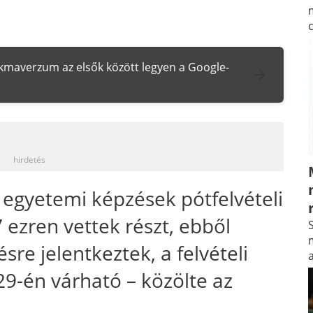
zakmaverzum az elsők között legyen a Google-
_
hirdetés
egyetemi képzések pótfelvételi
 ezren vettek részt, ebből
S
m
e jelentkeztek, a felvételi
9-én várható – közölte az