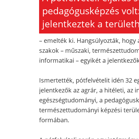
pedagógusképzés volt
jelentkeztek a terület
– emelték ki. Hangsúlyozták, hog
szakok – műszaki, természettudom
informatikai – egyikét a jelentkezők
Ismertették, pótfelvételit idén 32 
jelentkezők az agrár, a hitéleti, az 
egészségtudományi, a pedagóguské
természettudományi képzési terület
formában.