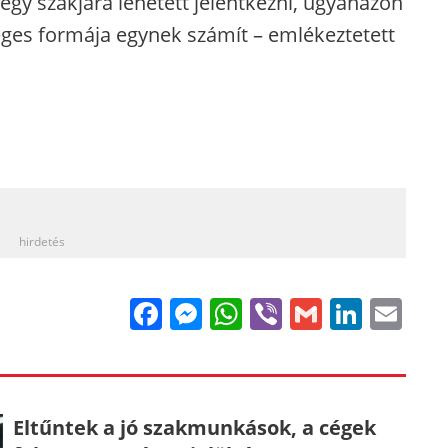
egy szakjára lehetett jelentkezni, ugyanazon
éges formája egynek számít – emlékeztetett
_
hirdetés
Facebook
Messenger
WhatsApp
Viber
Gmail
Linke
Em
Eltűntek a jó szakmunkások, a cégek