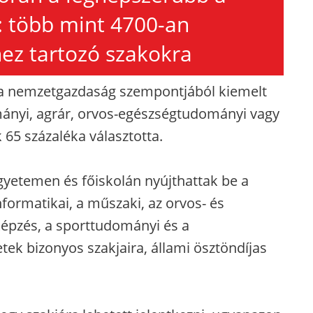
: több mint 4700-an
hez tartozó szakokra
y a nemzetgazdaság szempontjából kiemelt
ányi, agrár, orvos-egészségtudományi vagy
 65 százaléka választotta.
egyetemen és főiskolán nyújthattak be a
informatikai, a műszaki, az orvos- és
pzés, a sporttudományi és a
ek bizonyos szakjaira, állami ösztöndíjas