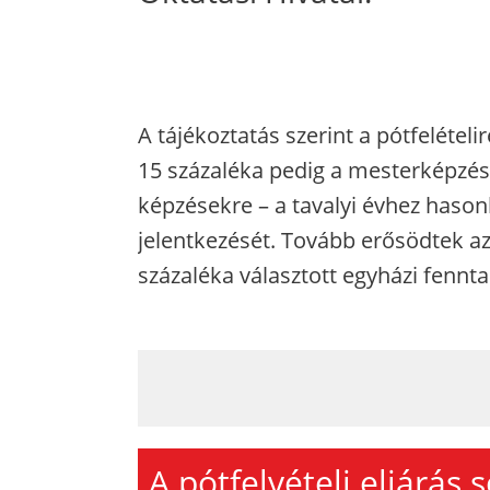
A tájékoztatás szerint a pótfelételi
15 százaléka pedig a mesterképzést
képzésekre – a tavalyi évhez hasonl
jelentkezését. Tovább erősödtek az
százaléka választott egyházi fennt
A pótfelvételi eljárás