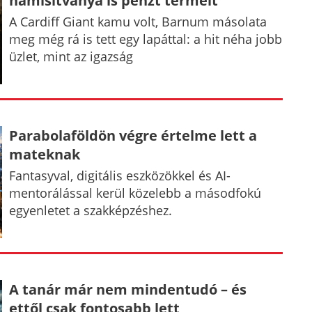
hamisítványa is pénzt termelt
A Cardiff Giant kamu volt, Barnum másolata
meg még rá is tett egy lapáttal: a hit néha jobb
üzlet, mint az igazság
Parabolaföldön végre értelme lett a
mateknak
Fantasyval, digitális eszközökkel és AI-
mentorálással kerül közelebb a másodfokú
egyenletet a szakképzéshez.
A tanár már nem mindentudó – és
ettől csak fontosabb lett