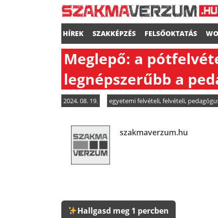
HÍREK
SZAKKÉPZÉS
FELSŐOKTATÁS
WO
Meglepő: a pótfelvéte
legnépszerűbb a ped
2024. 08. 19.
egyetemi felvételi
,
felvételi
,
pedagógu
szakmaverzum.hu
Hallgasd meg 1 percben