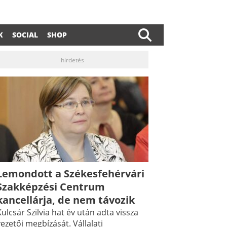
K
SOCIAL
SHOP
hirdetés
Lemondott a Székesfehérvári
dIn
ail
Szakképzési Centrum
kancellárja, de nem távozik
ulcsár Szilvia hat év után adta vissza
ezetői megbízását. Vállalati