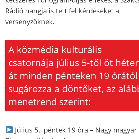
Rádió hangja is tett fel kérdéseket a
versenyzőknek.
A közmédia kulturális
csatornája július 5-től öt héte
át minden pénteken 19 órától
sugározza a döntőket, az aláb
menetrend szerint:
Július 5., péntek 19 óra – Nagy magyar