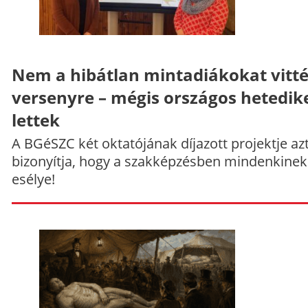
Nem a hibátlan mintadiákokat vitt
versenyre – mégis országos hetedik
lettek
A BGéSZC két oktatójának díjazott projektje az
bizonyítja, hogy a szakképzésben mindenkinek
esélye!