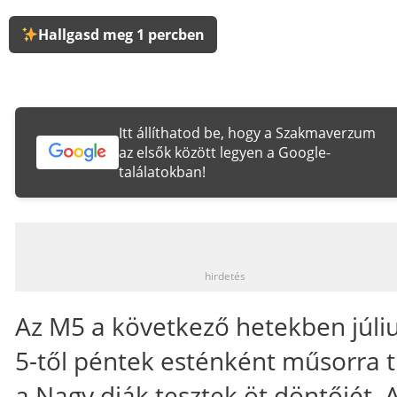
Hallgasd meg 1 percben
Itt állíthatod be, hogy a Szakmaverzum
az elsők között legyen a Google-
találatokban!
_
hirdetés
Az M5 a következő hetekben júli
5-től péntek esténként műsorra t
a Nagy diák tesztek öt döntőjét. 