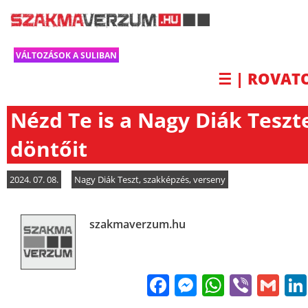
VÁLTOZÁSOK A SULIBAN
☰ | ROVAT
Nézd Te is a Nagy Diák Teszt
döntőit
2024. 07. 08.
Nagy Diák Teszt
,
szakképzés
,
verseny
szakmaverzum.hu
Facebook
Messenge
WhatsA
Viber
Gm