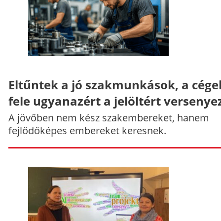
Eltűntek a jó szakmunkások, a cége
fele ugyanazért a jelöltért versenye
A jövőben nem kész szakembereket, hanem
fejlődőképes embereket keresnek.