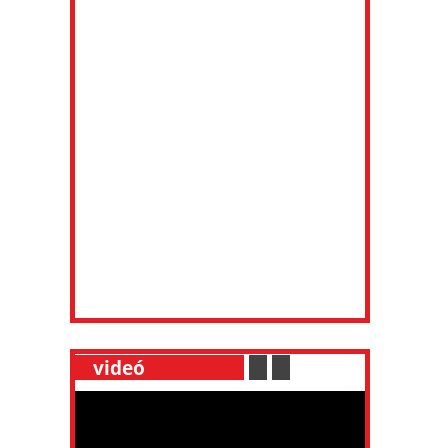
__
videó
___________
.
__
.
__