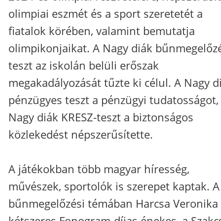
olimpiai eszmét és a sport szeretetét a
fiatalok körében, valamint bemutatja
olimpikonjaikat. A Nagy diák bűnmegelőz
teszt az iskolán belüli erőszak
megakadályozását tűzte ki célul. A Nagy d
pénzügyes teszt a pénzügyi tudatosságot,
Nagy diák KRESZ-teszt a biztonságos
közlekedést népszerűsítette.
A játékokban több magyar híresség,
művészek, sportolók is szerepet kaptak. A
bűnmegelőzési témában Harcsa Veronika
kétszeres Fonogram-díjas énekes, a Szakc