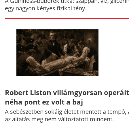
A Guinness-buborék titka: szappan, víz, gliceri
egy nagyon kényes fizikai tény.
Robert Liston villámgyorsan operált
néha pont ez volt a baj
A sebészetben sokáig életet mentett a tempó,
az altatás meg nem változtatott mindent.