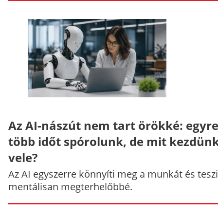
Az AI-nászút nem tart örökké: egyr
több időt spórolunk, de mit kezdün
vele?
Az AI egyszerre könnyíti meg a munkát és teszi
mentálisan megterhelőbbé.