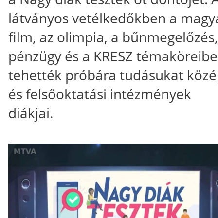
látványos vetélkedőkben a magy
film, az olimpia, a bűnmegelőzés,
pénzügy és a KRESZ témaköreib
tehették próbára tudásukat közé
és felsőoktatási intézmények
diákjai.