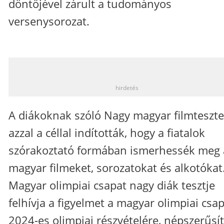
döntőjével zárult a tudományos
versenysorozat.
_
hirdetés
A diákoknak szóló Nagy magyar filmteszte
azzal a céllal indították, hogy a fiatalok
szórakoztató formában ismerhessék meg 
magyar filmeket, sorozatokat és alkotókat
Magyar olimpiai csapat nagy diák tesztje
felhívja a figyelmet a magyar olimpiai csa
2024-es olimpiai részvételére, népszerűsít