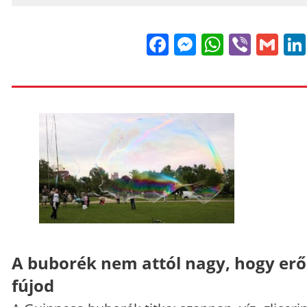
Facebook
Messenge
WhatsA
Viber
Gm
A buborék nem attól nagy, hogy er
fújod