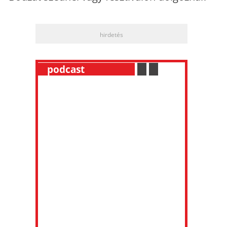
hirdetés
__
podcast
___________
.
__
.
__