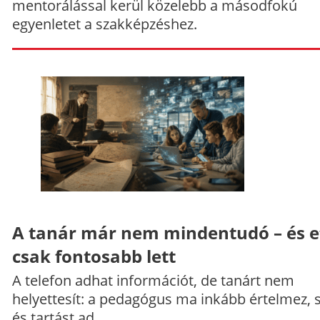
mentorálással kerül közelebb a másodfokú
egyenletet a szakképzéshez.
A tanár már nem mindentudó – és e
csak fontosabb lett
A telefon adhat információt, de tanárt nem
helyettesít: a pedagógus ma inkább értelmez, 
és tartást ad.