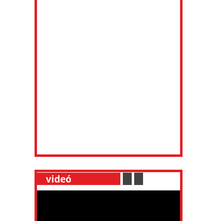
__
videó
___________
.
__
.
__