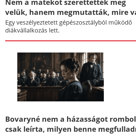
Nem a matekot szerettették meg
velük, hanem megmutatták, mire v
Egy veszélyeztetett gépészosztályból működő
diákvállalkozás lett.
Bovaryné nem a házasságot rombol
csak leírta, milyen benne megfullad