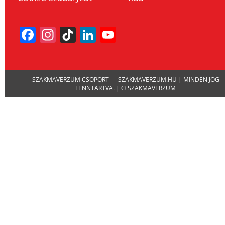
Facebook
Instagram
TikTok
LinkedIn
YouTube
Channel
SZAKMAVERZUM CSOPORT — SZAKMAVERZUM.HU | MINDEN JOG
FENNTARTVA. | © SZAKMAVERZUM