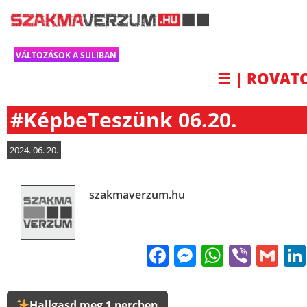
VÁLTOZÁSOK A SULIBAN
☰ | ROVAT
#KépbeTeszünk 06.20.
2024. 06. 20.
szakmaverzum.hu
Facebook
Messenge
WhatsA
Viber
Gm
Hallgasd meg 1 percben