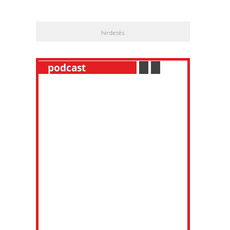
hirdetés
__
podcast
___________
.
__
.
__