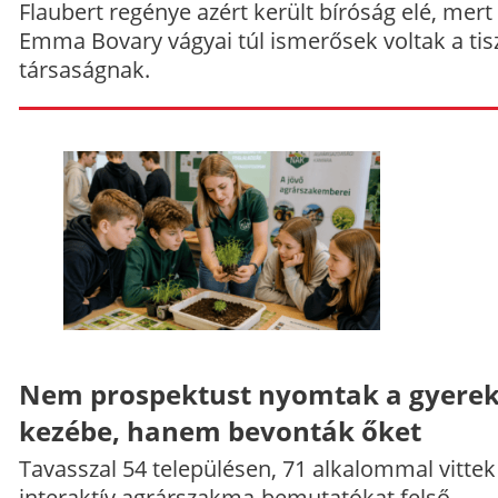
Flaubert regénye azért került bíróság elé, mert
Emma Bovary vágyai túl ismerősek voltak a tis
társaságnak.
Nem prospektust nyomtak a gyere
kezébe, hanem bevonták őket
Tavasszal 54 településen, 71 alkalommal vittek
interaktív agrárszakma-bemutatókat felső