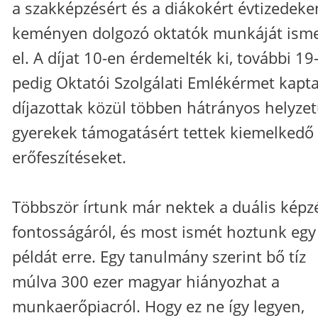
a szakképzésért és a diákokért évtizedeke
keményen dolgozó oktatók munkáját isme
el. A díjat 10-en érdemelték ki, további 19
pedig Oktatói Szolgálati Emlékérmet kapta
díjazottak közül többen hátrányos helyze
gyerekek támogatásért tettek kiemelkedő
erőfeszítéseket.
Többször írtunk már nektek a duális képz
fontosságáról, és most ismét hoztunk egy
példát erre. Egy tanulmány szerint bő tíz
múlva 300 ezer magyar hiányozhat a
munkaerőpiacról. Hogy ez ne így legyen,