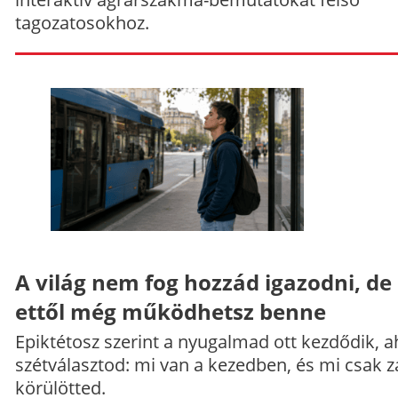
tagozatosokhoz.
A világ nem fog hozzád igazodni, de
ettől még működhetsz benne
Epiktétosz szerint a nyugalmad ott kezdődik, a
szétválasztod: mi van a kezedben, és mi csak z
körülötted.