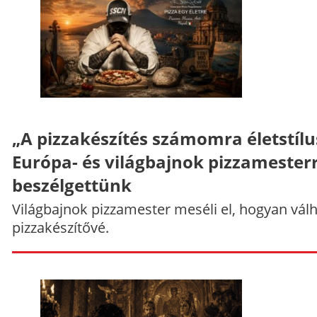
„A pizzakészítés számomra életstílu
Európa- és világbajnok pizzamesterr
beszélgettünk
Világbajnok pizzamester meséli el, hogyan vál
pizzakészítővé.