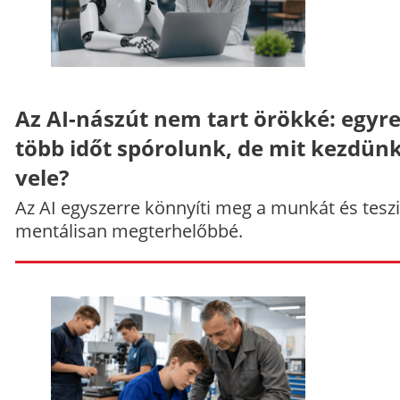
Az AI-nászút nem tart örökké: egyr
több időt spórolunk, de mit kezdün
vele?
Az AI egyszerre könnyíti meg a munkát és teszi
mentálisan megterhelőbbé.