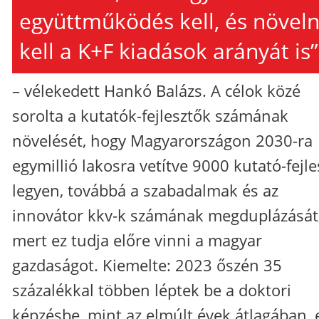
együttműködés kell, és növeln
kell a K+F kiadások arányát is”
– vélekedett Hankó Balázs. A célok közé
sorolta a kutatók-fejlesztők számának
növelését, hogy Magyarországon 2030-ra
egymillió lakosra vetítve 9000 kutató-fejle
legyen, továbbá a szabadalmak és az
innovátor kkv-k számának megduplázását
mert ez tudja előre vinni a magyar
gazdaságot. Kiemelte: 2023 őszén 35
százalékkal többen léptek be a doktori
képzésbe, mint az elmúlt évek átlagában, 