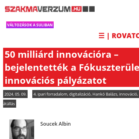
VÁLTOZÁSOK A SULIBAN
☰ | ROVAT
50 milliárd innovációra –
bejelentették a Fókuszterüle
innovációs pályázatot
2024. 05. 09.
4. ipari forradalom
,
digitalizáció
,
Hankó Balázs
,
innováció
,
átállás
Soucek Albin