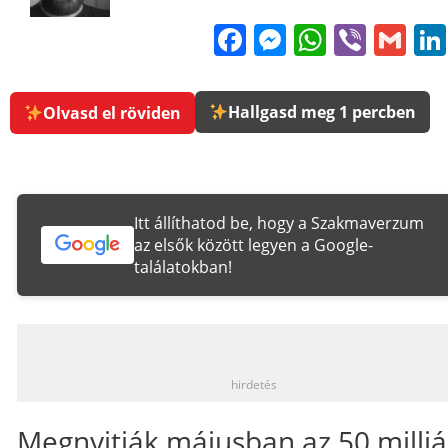
Facebook
Messenge
WhatsA
Viber
Gm
Hallgasd meg 1 percben
Olvasd el röviden
Itt állíthatod be, hogy a Szakmaverzum
az elsők között legyen a Google-
találatokban!
_
hirdetés
Megnyitják májusban az 50 milli