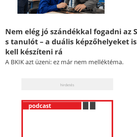
Nem elég jó szándékkal fogadni az 
s tanulót – a duális képzőhelyeket is
kell készíteni rá
A BKIK azt üzeni: ez már nem melléktéma.
hirdetés
__
podcast
___________
.
__
.
__