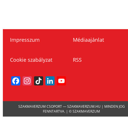
Impresszum
Médiaajánlat
Cookie szabályzat
RSS
Facebook
Instagram
TikTok
LinkedIn
YouTube
Channel
SZAKMAVERZUM CSOPORT — SZAKMAVERZUM.HU | MINDEN JOG
FENNTARTVA. | © SZAKMAVERZUM