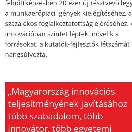
felnőttképzésben 20 ezer új résztvevő leg
a munkaerőpiaci igények kielégítéséhez, a
százalékos foglalkoztatottság eléréséhez. 
innovációban szintet léptek: növelik a
forrásokat, a kutatók-fejlesztők létszámát 
hangsúlyozta.
„Magyarország innovációs
teljesítményének javításához
több szabadalom, több
innovátor, több egyetemi