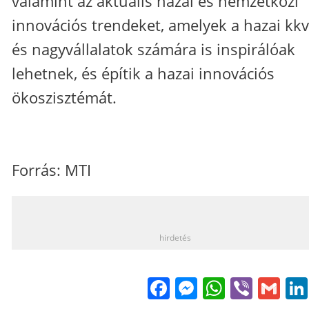
valamint az aktuális hazai és nemzetközi
innovációs trendeket, amelyek a hazai kkv
és nagyvállalatok számára is inspirálóak
lehetnek, és építik a hazai innovációs
ökoszisztémát.
Forrás: MTI
_
hirdetés
Facebook
Messenge
WhatsA
Viber
Gm