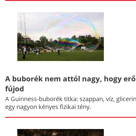
A buborék nem attól nagy, hogy er
fújod
A Guinness-buborék titka: szappan, víz, gliceri
egy nagyon kényes fizikai tény.