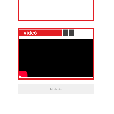
__
videó
___________
.
__
.
__
hirdetés