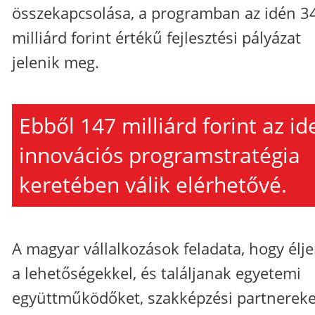
összekapcsolása, a programban az idén 3
milliárd forint értékű fejlesztési pályázat
jelenik meg.
Ebből 147 milliárd forint az id
innovációs programstratégia
keretében válik elérhetővé.
A magyar vállalkozások feladata, hogy élj
a lehetőségekkel, és találjanak egyetemi
együttműködőket, szakképzési partnereke