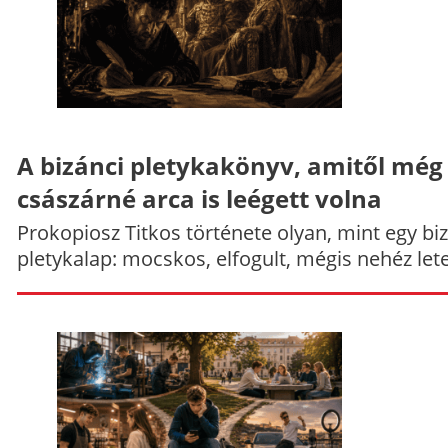
A bizánci pletykakönyv, amitől még
császárné arca is leégett volna
Prokopiosz Titkos története olyan, mint egy bi
pletykalap: mocskos, elfogult, mégis nehéz let