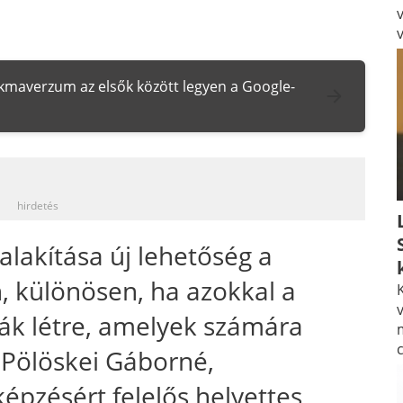
zakmaverzum az elsők között legyen a Google-
_
hirdetés
alakítása új lehetőség a
, különösen, ha azokkal a
K
v
zák létre, amelyek számára
 Pölöskei Gáborné,
képzésért felelős helyettes