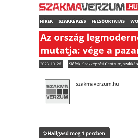
HÍREK
SZAKKÉPZÉS
FELSŐOKTATÁS
WO
Az ország legmodern
mutatja: vége a paza
2023. 10. 26.
Siófoki Szakképzési Centrum
,
szakkép
szakmaverzum.hu
✨
Hallgasd meg 1 percben