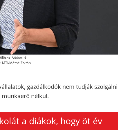
ölöskei Gáborné
ó: MTI/Máthé Zoltán
állalatok, gazdálkodók nem tudják szolgálni
i munkaerő nélkül.
kolát a diákok, hogy öt év