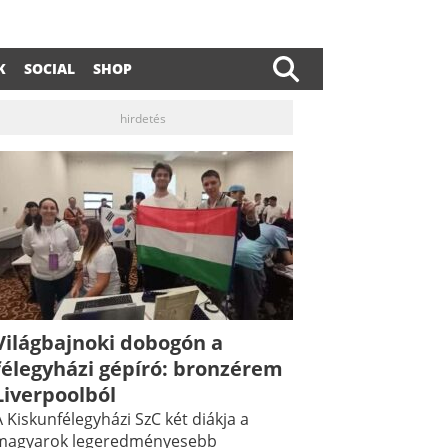
K
SOCIAL
SHOP
hirdetés
Világbajnoki dobogón a
dIn
ail
félegyházi gépíró: bronzérem
Liverpoolból
 Kiskunfélegyházi SzC két diákja a
magyarok legeredményesebb