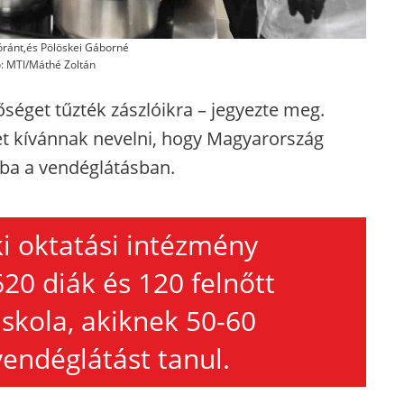
ránt,és Pölöskei Gáborné
ó: MTI/Máthé Zoltán
őséget tűzték zászlóikra – jegyezte meg.
t kívánnak nevelni, hogy Magyarország
ba a vendéglátásban.
oki oktatási intézmény
20 diák és 120 felnőtt
iskola, akiknek 50-60
endéglátást tanul.