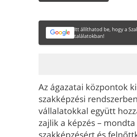
Itt állíthatod be, hogy a S
találatokban!
Az ágazatai központok ki
szakképzési rendszerben
vállalatokkal együtt hoz
zajlik a képzés – mondta
szakképzésért és felnőtt