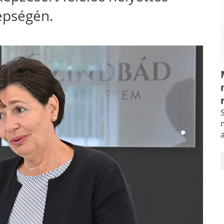
epségén.
S
m