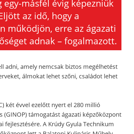
g egy-másfél évig képezniük
Eljött az idő, hogy a
n működjön, erre az ágazati
őséget adnak – fogalmazott.
kell adni, amely nemcsak biztos megélhetést
rveket, álmokat lehet szőni, családot lehet
 két évvel ezelőtt nyert el 280 millió
iós (GINOP) támogatást ágazati képzőközpont
mai fejlesztésére. A Krúdy Gyula Technikum
központ lett a Balatoni Kulináris Műhely.