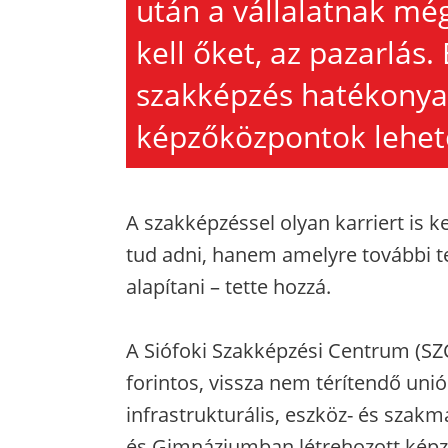
után a vállalatnak mé
kell őket, az pazarlás. 
szakképzés hatékonya
képzőközpontok lehet
A szakképzéssel olyan karriert is 
tud adni, hanem amelyre további te
alapítani – tette hozzá.
A Siófoki Szakképzési Centrum (SZC)
forintos, vissza nem térítendő un
infrastrukturális, eszköz- és szak
és Gimnáziumban létrehozott képző