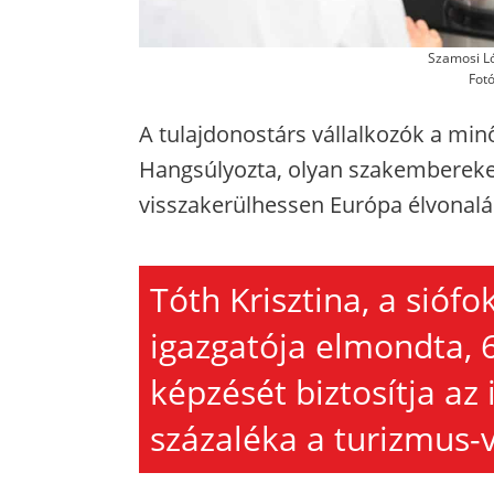
Szamosi Ló
Fot
A tulajdonostárs vállalkozók a min
Hangsúlyozta, olyan szakembereke
visszakerülhessen Európa élvonalá
Tóth Krisztina, a sióf
igazgatója elmondta, 6
képzését biztosítja az 
százaléka a turizmus-v