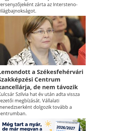
versenyzőjeként zárta az Intersteno-
világbajnokságot.
Lemondott a Székesfehérvári
Szakképzési Centrum
kancellárja, de nem távozik
ulcsár Szilvia hat év után adta vissza
ezetői megbízását. Vállalati
menedzserként dolgozik tovább a
centrumban.