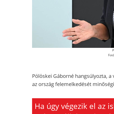
P
Fot
Pölöskei Gáborné hangsúlyozta, a v
az ország felemelkedését minőség
Ha úgy végezik el az is