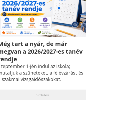
Még tart a nyár, de már
megvan a 2026/2027-es tanév
rendje
zeptember 1-jén indul az iskola;
utatjuk a szüneteket, a félévzárást és
a szakmai vizsgaidőszakokat.
hirdetés