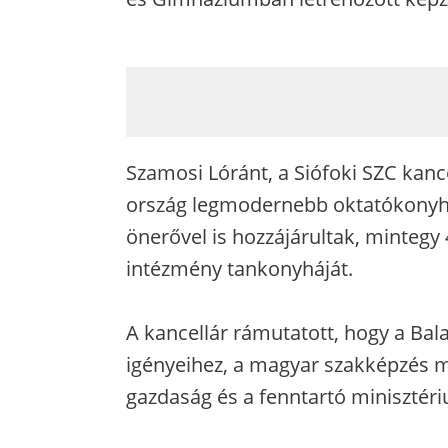
Szamosi Lóránt, a Siófoki SZC kanc
ország legmodernebb oktatókonyhá
önerővel is hozzájárultak, mintegy 40
intézmény tankonyháját.
A kancellár rámutatott, hogy a Bala
igényeihez, a magyar szakképzés m
gazdaság és a fenntartó minisztéri