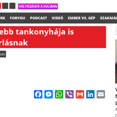
VÁLTOZÁSOK A SULIBAN
RK
FORYOU
PODCAST
VIDEÓ
EMBER VS. GÉP
SZAKMÁ
ebb tankonyhája is
rlásnak
zés
Facebook
Messenger
WhatsApp
Viber
Gmail
Linke
Em
A