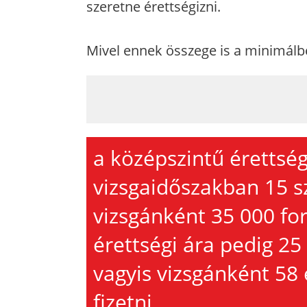
szeretne érettségizni.
Mivel ennek összege is a minimálbé
a középszintű érettség
vizsgaidőszakban 15 s
vizsgánként 35 000 for
érettségi ára pedig 25
vagyis vizsgánként 58 
fizetni.