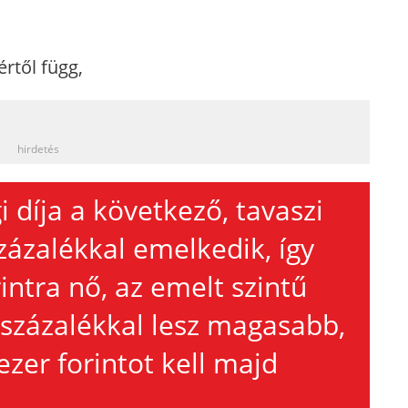
rtől függ,
_
hirdetés
i díja a következő, tavaszi
zázalékkal emelkedik, így
intra nő, az emelt szintű
 százalékkal lesz magasabb,
ezer forintot kell majd