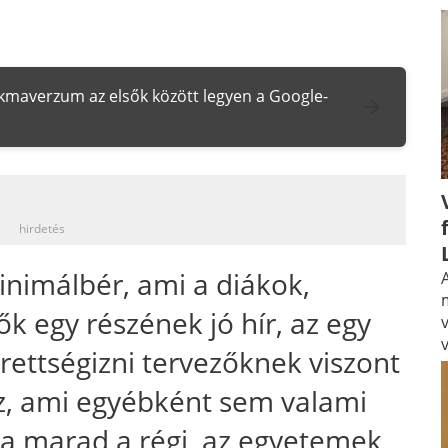
zakmaverzum az elsők között legyen a Google-
_
hirdetés
nimálbér, ami a diákok,
A
k egy részének jó hír, az egy
rettségizni tervezőknek viszont
z, ami egyébként sem valami
íja marad a régi, az egyetemek