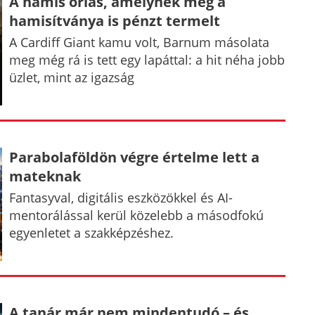
A hamis óriás, amelynek még a
hamisítványa is pénzt termelt
A Cardiff Giant kamu volt, Barnum másolata
meg még rá is tett egy lapáttal: a hit néha jobb
üzlet, mint az igazság
Parabolaföldön végre értelme lett a
mateknak
Fantasyval, digitális eszközökkel és AI-
mentorálással kerül közelebb a másodfokú
egyenletet a szakképzéshez.
A tanár már nem mindentudó – és