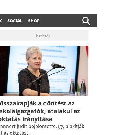
K
SOCIAL
SHOP
hirdetés
Visszakapják a döntést az
dIn
ail
iskolaigazgatók, átalakul az
oktatás irányítása
annert Judit bejelentette, így alakítják
t az oktatást.