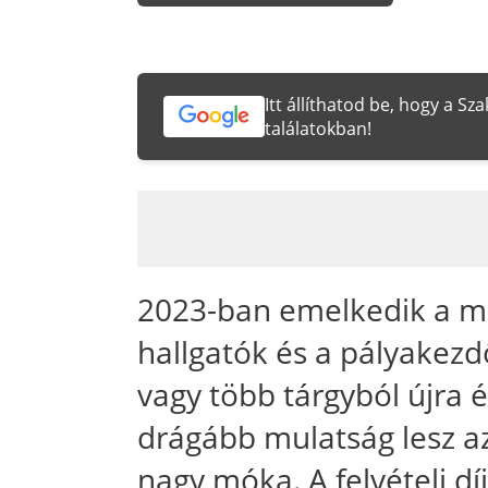
Itt állíthatod be, hogy a S
találatokban!
2023-ban emelkedik a mi
hallgatók és a pályakezdő
vagy több tárgyból újra é
drágább mulatság lesz a
nagy móka. A felvételi d