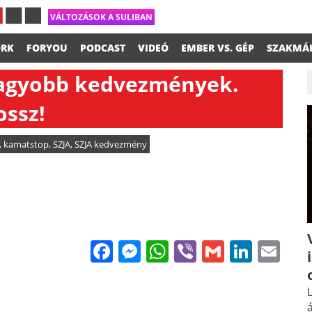
VÁLTOZÁSOK A SULIBAN
RK
FORYOU
PODCAST
VIDEÓ
EMBER VS. GÉP
SZAKMÁ
nagyobb kedvezmények.
ossz!
,
kamatstop
,
SZJA
,
SZJA kedvezmény
Facebook
Messenger
WhatsApp
Viber
Gmail
Linke
Em
L
á