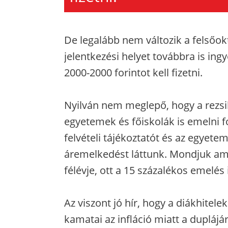
De legalább nem változik a felsőokta
jelentkezési helyet továbbra is ing
2000-2000 forintot kell fizetni.
Nyilván nem meglepő, hogy a rezsi
egyetemek és főiskolák is emelni 
felvételi tájékoztatót és az egyete
áremelkedést láttunk. Mondjuk ami
félévje, ott a 15 százalékos emelés 
Az viszont jó hír, hogy a diákhitele
kamatai az infláció miatt a duplájá