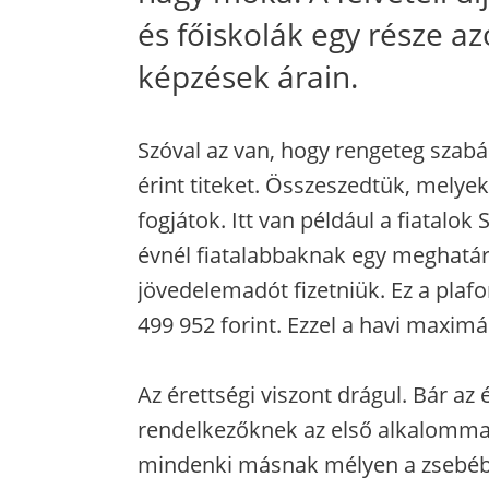
és főiskolák egy része a
képzések árain.
Szóval az van, hogy rengeteg szab
érint titeket. Összeszedtük, melye
fogjátok. Itt van például a fiatalo
évnél fiatalabbaknak egy meghatár
jövedelemadót fizetniük. Ez a plafon
499 952 forint. Ezzel a havi maximá
Az érettségi viszont drágul. Bár az 
rendelkezőknek az első alkalommal t
mindenki másnak mélyen a zsebébe 