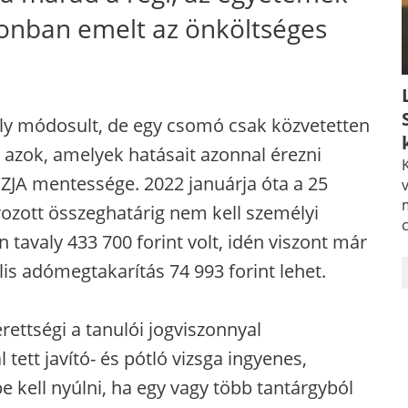
zonban emelt az önköltséges
ály módosult, de egy csomó csak közvetetten
k azok, amelyek hatásait azonnal érezni
K
k SZJA mentessége. 2022 januárja óta a 25
v
ozott összeghatárig nem kell személyi
 tavaly 433 700 forint volt, idén viszont már
lis adómegtakarítás 74 993 forint lehet.
érettségi a tanulói jogviszonnyal
ett javító- és pótló vizsga ingyenes,
kell nyúlni, ha egy vagy több tantárgyból