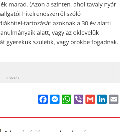
lék marad. (Azon a szinten, ahol tavaly nyár
allgatói hitelrendszerről szóló
iákhitel-tartozását azoknak a 30 év alatti
tanulmányaik alatt, vagy az oklevelük
át gyerekük születik, vagy örökbe fogadnak.
_
hirdetés
Facebook
Messenger
WhatsApp
Viber
Gmail
Linke
Em