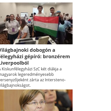
Világbajnoki dobogón a
félegyházi gépíró: bronzérem
Liverpoolból
 Kiskunfélegyházi SzC két diákja a
magyarok legeredményesebb
versenyzőjeként zárta az Intersteno-
világbajnokságot.