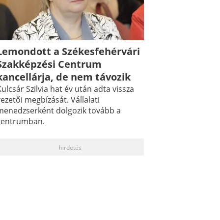
Lemondott a Székesfehérvári
Szakképzési Centrum
kancellárja, de nem távozik
ulcsár Szilvia hat év után adta vissza
ezetői megbízását. Vállalati
menedzserként dolgozik tovább a
centrumban.
hirdetés