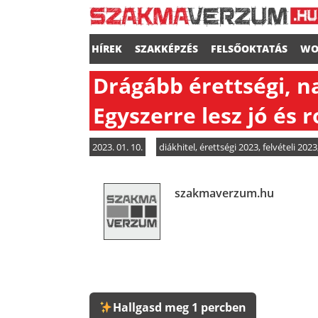
HÍREK
SZAKKÉPZÉS
FELSŐOKTATÁS
WO
Drágább érettségi, 
Egyszerre lesz jó és r
2023. 01. 10.
diákhitel
,
érettségi 2023
,
felvételi 2023
szakmaverzum.hu
Hallgasd meg 1 percben