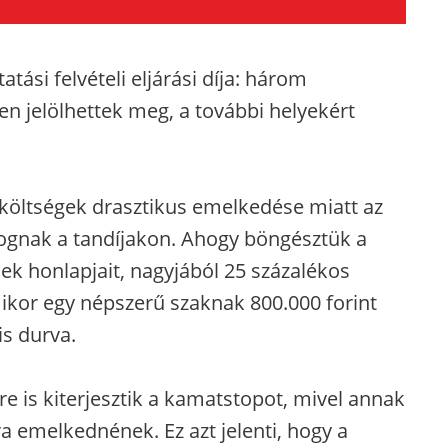
tási felvételi eljárási díja: három
yen jelölhettek meg, a további helyekért
költségek drasztikus emelkedése miatt az
fognak a tandíjakon. Ahogy böngésztük a
mek honlapjait, nagyjából 25 százalékos
kor egy népszerű szaknak 800.000 forint
is durva.
kre is kiterjesztik a kamatstopot, mivel annak
ra emelkednének. Ez azt jelenti, hogy a