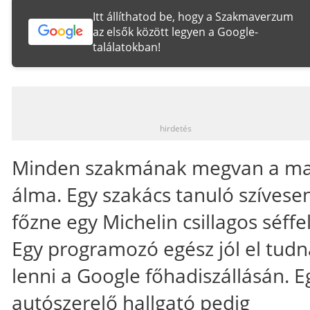
Itt állíthatod be, hogy a Szakmaverzum
az elsők között legyen a Google-
találatokban!
_
hirdetés
Minden szakmának megvan a m
álma. Egy szakács tanuló szívese
főzne egy Michelin csillagos séffel
Egy programozó egész jól el tudn
lenni a Google főhadiszállásán. E
autószerelő hallgató pedig