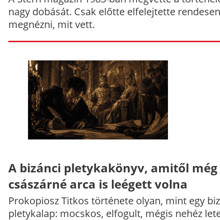
nagy dobását. Csak előtte elfelejtette rendese
megnézni, mit vett.
A bizánci pletykakönyv, amitől még
császárné arca is leégett volna
Prokopiosz Titkos története olyan, mint egy bi
pletykalap: mocskos, elfogult, mégis nehéz let