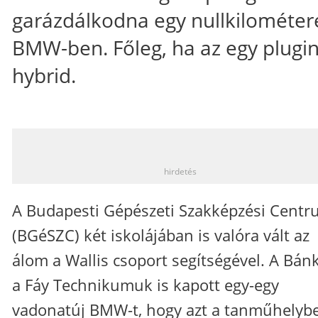
garázdálkodna egy nullkilométer
BMW-ben. Főleg, ha az egy plugi
hybrid.
_
hirdetés
A Budapesti Gépészeti Szakképzési Cent
(BGéSZC) két iskolájában is valóra vált az
álom a Wallis csoport segítségével. A Bánk
a Fáy Technikumuk is kapott egy-egy
vadonatúj BMW-t, hogy azt a tanműhelyb