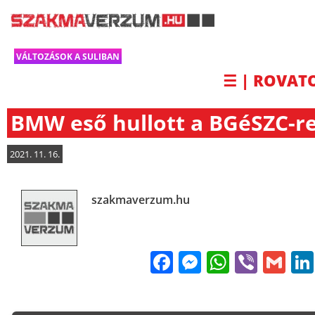
VÁLTOZÁSOK A SULIBAN
☰ | ROVAT
BMW eső hullott a BGéSZC-re
2021. 11. 16.
szakmaverzum.hu
Facebook
Messenge
WhatsA
Viber
Gm