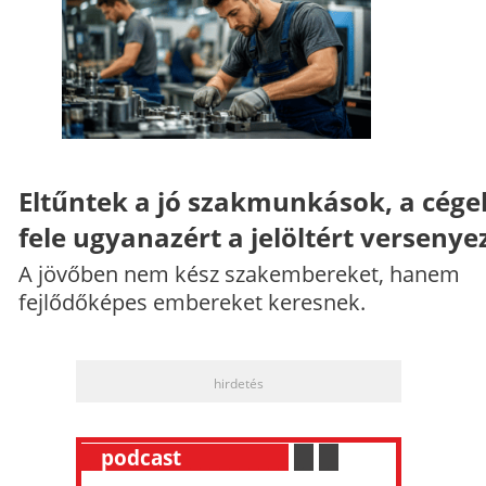
Eltűntek a jó szakmunkások, a cége
fele ugyanazért a jelöltért versenye
A jövőben nem kész szakembereket, hanem
fejlődőképes embereket keresnek.
hirdetés
__
podcast
___________
.
__
.
__