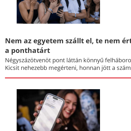
Nem az egyetem szállt el, te nem ér
a ponthatárt
Négyszázötvenöt pont láttán könnyű felháboro
Kicsit nehezebb megérteni, honnan jött a szám