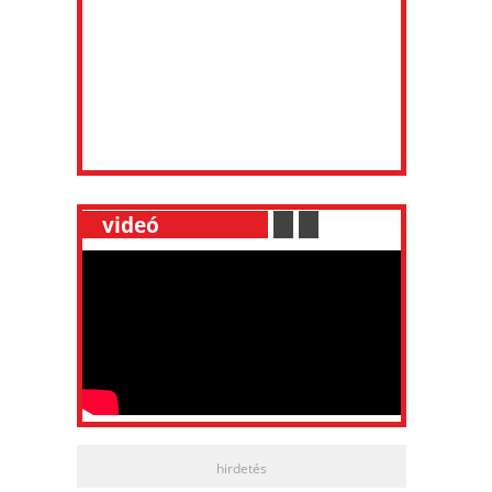
__
videó
___________
.
__
.
__
hirdetés