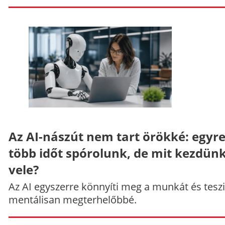
Az AI-nászút nem tart örökké: egyr
több időt spórolunk, de mit kezdün
vele?
Az AI egyszerre könnyíti meg a munkát és teszi
mentálisan megterhelőbbé.