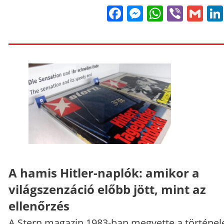
Facebook
Messenge
WhatsA
Viber
Gm
A hamis Hitler-naplók: amikor a
világszenzáció előbb jött, mint az
ellenőrzés
A Stern magazin 1983-ban megvette a történe