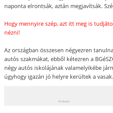
naponta elrontsák, aztán megjavítsák. Szé
Hogy mennyire szép, azt itt meg is tudját
nézni!
Az országban összesen négyezren tanuln
autós szakmákat, ebből kétezren a BGéSZ
négy autós iskolájának valamelyikébe járn
úgyhogy igazán jó helyre kerültek a vasak
_
hirdetés