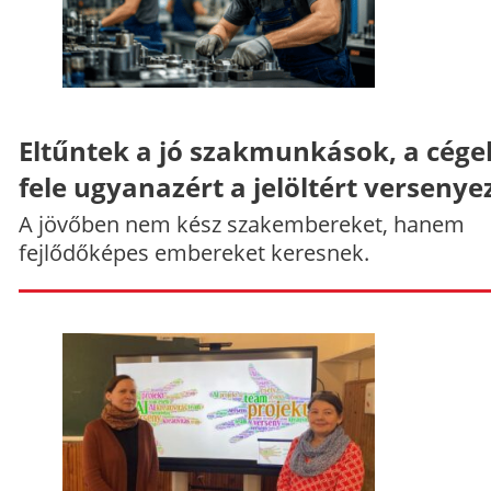
Eltűntek a jó szakmunkások, a cége
fele ugyanazért a jelöltért versenye
A jövőben nem kész szakembereket, hanem
fejlődőképes embereket keresnek.