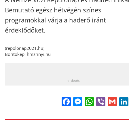
Bemutató egész hétvégén színes
programokkal várja a haderő iránt
érdeklődőket.
(repolonap2021.hu)
Borítókép: hmzrinyi.hu
_
hirdetés
Facebook
Messenge
WhatsA
Viber
Gm