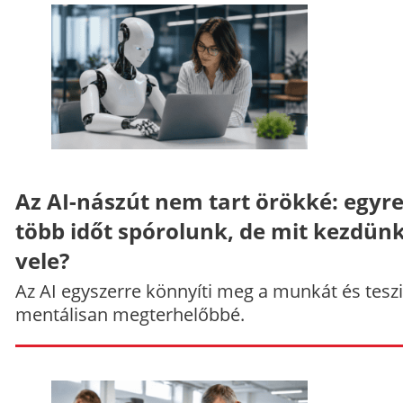
Az AI-nászút nem tart örökké: egyr
több időt spórolunk, de mit kezdün
vele?
Az AI egyszerre könnyíti meg a munkát és teszi
mentálisan megterhelőbbé.