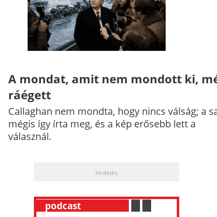
A mondat, amit nem mondott ki, mé
ráégett
Callaghan nem mondta, hogy nincs válság; a sa
mégis így írta meg, és a kép erősebb lett a
válasznál.
hirdetés
__
podcast
___________
.
__
.
__