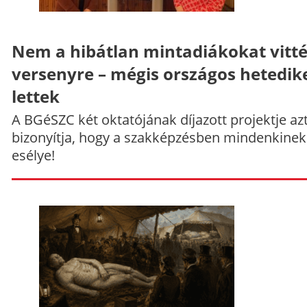
Nem a hibátlan mintadiákokat vitt
versenyre – mégis országos hetedik
lettek
A BGéSZC két oktatójának díjazott projektje az
bizonyítja, hogy a szakképzésben mindenkinek
esélye!