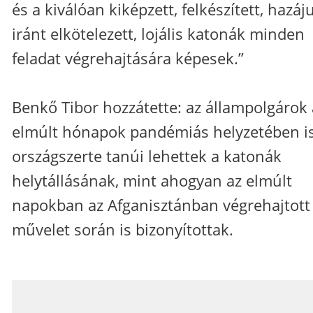
és a kiválóan kiképzett, felkészített, hazáj
iránt elkötelezett, lojális katonák minden
feladat végrehajtására képesek.”
Benkő Tibor hozzátette: az állampolgárok 
elmúlt hónapok pandémiás helyzetében i
országszerte tanúi lehettek a katonák
helytállásának, mint ahogyan az elmúlt
napokban az Afganisztánban végrehajtott
művelet során is bizonyítottak.
_