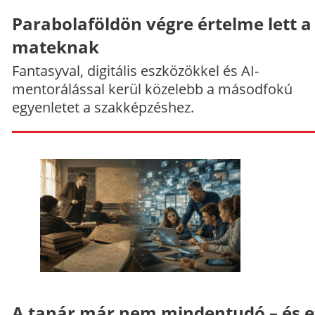
Parabolaföldön végre értelme lett a
mateknak
Fantasyval, digitális eszközökkel és AI-
mentorálással kerül közelebb a másodfokú
egyenletet a szakképzéshez.
A tanár már nem mindentudó – és e