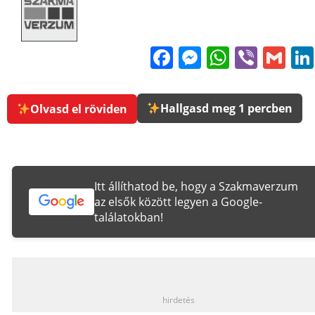
Facebook
Messenge
WhatsA
Viber
Gm
Hallgasd meg 1 percben
Olvasd el röviden
Itt állíthatod be, hogy a Szakmaverzum
az elsők között legyen a Google-
találatokban!
_
hirdetés