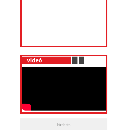
__
videó
___________
.
__
.
__
hirdetés