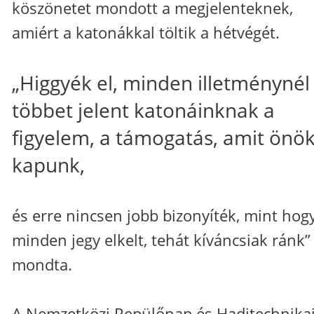
köszönetet mondott a megjelenteknek,
amiért a katonákkal töltik a hétvégét.
„Higgyék el, minden illetménynél
többet jelent katonáinknak a
figyelem, a támogatás, amit önök
kapunk,
és erre nincsen jobb bizonyíték, mint hog
minden jegy elkelt, tehát kíváncsiak ránk”
mondta.
A Nemzetközi Repülőnap és Haditechnika