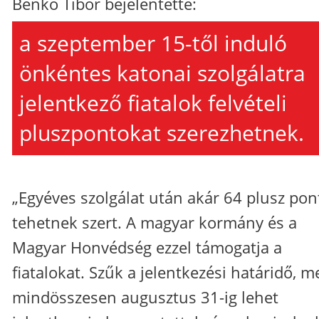
Benkő Tibor bejelentette:
a szeptember 15-től induló
önkéntes katonai szolgálatra
jelentkező fiatalok felvételi
pluszpontokat szerezhetnek.
„Egyéves szolgálat után akár 64 plusz pon
tehetnek szert. A magyar kormány és a
Magyar Honvédség ezzel támogatja a
fiatalokat. Szűk a jelentkezési határidő, m
mindösszesen augusztus 31-ig lehet