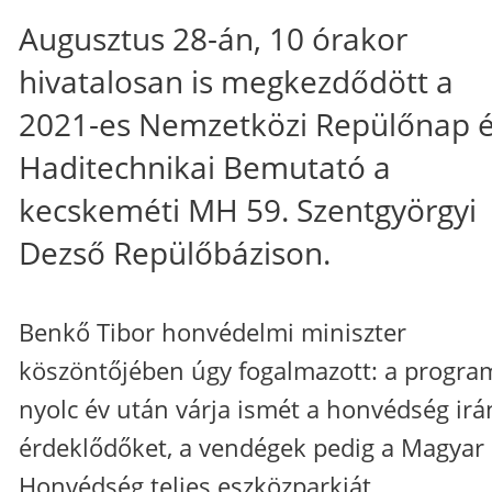
Augusztus 28-án, 10 órakor
hivatalosan is megkezdődött a
2021-es Nemzetközi Repülőnap 
Haditechnikai Bemutató a
kecskeméti MH 59. Szentgyörgyi
Dezső Repülőbázison.
Benkő Tibor honvédelmi miniszter
köszöntőjében úgy fogalmazott: a progra
nyolc év után várja ismét a honvédség irá
érdeklődőket, a vendégek pedig a Magyar
Honvédség teljes eszközparkját