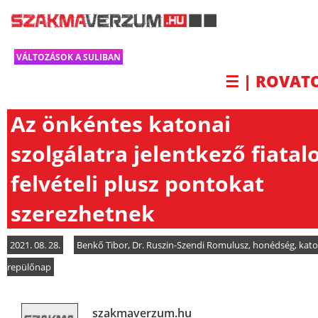
VÁLTOZÁSOK A SULIBAN
☰ | ROVAT
Az önkéntes katonai
szolgálatra jelentkező fiatal
felvételi plusz pontokat
szerezhetnek
2021. 08. 28.
Benkő Tibor
,
Dr. Ruszin-Szendi Romulusz
,
honédség
,
kat
repülőnap
szakmaverzum.hu