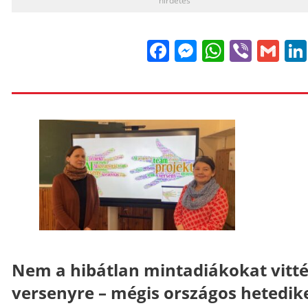
hirdetés
Facebook
Messenge
WhatsA
Viber
Gm
Nem a hibátlan mintadiákokat vitt
versenyre – mégis országos hetedik