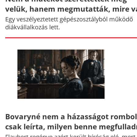
velük, hanem megmutatták, mire v
Egy veszélyeztetett gépészosztályból működő
diákvállalkozás lett.
Bovaryné nem a házasságot rombol
csak leírta, milyen benne megfullad
Flaubert regénye azért került bíróság elé, mert