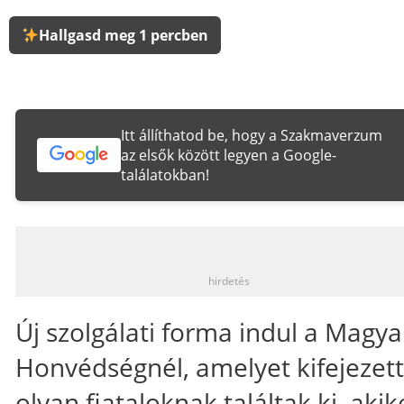
Hallgasd meg 1 percben
Itt állíthatod be, hogy a Szakmaverzum
az elsők között legyen a Google-
találatokban!
_
hirdetés
Új szolgálati forma indul a Magya
Honvédségnél, amelyet kifejezet
olyan fiataloknak találtak ki, akik