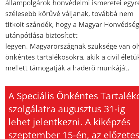
állampolgárok honvédelmi ismeretei egyr
szélesebb körűvé váljanak, továbbá nem
titkolt szándék, hogy a Magyar Honvédsé
utánpótlása biztosított
legyen. Magyarországnak szüksége van o
önkéntes tartalékosokra, akik a civil életü
mellett támogatják a haderő munkáját.
A Speciális Önkéntes Tartalék
szolgálatra augusztus 31-ig
lehet jelentkezni. A kiképzés
szeptember 15-én, az előzete