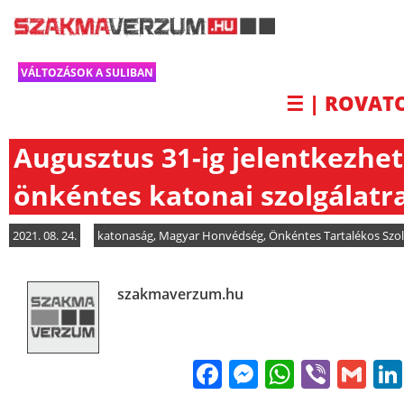
VÁLTOZÁSOK A SULIBAN
☰ | ROVAT
Augusztus 31-ig jelentkezhet
önkéntes katonai szolgálatr
2021. 08. 24.
katonaság
,
Magyar Honvédség
,
Önkéntes Tartalékos Szol
szakmaverzum.hu
Facebook
Messenge
WhatsA
Viber
Gm