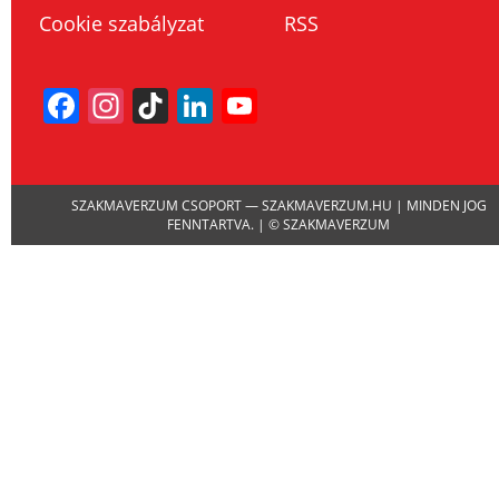
Cookie szabályzat
RSS
Facebook
Instagram
TikTok
LinkedIn
YouTube
Channel
SZAKMAVERZUM CSOPORT — SZAKMAVERZUM.HU | MINDEN JOG
FENNTARTVA. | © SZAKMAVERZUM