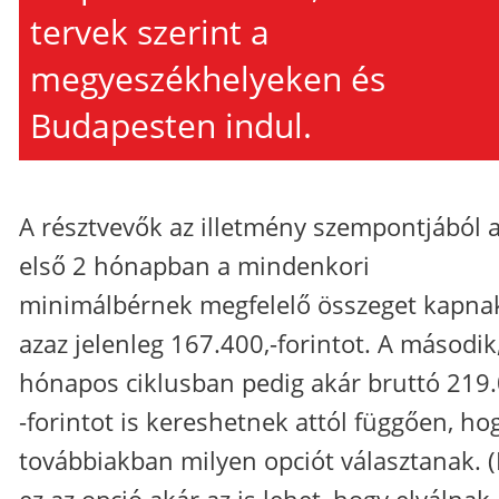
tervek szerint a
megyeszékhelyeken és
Budapesten indul.
A résztvevők az illetmény szempontjából 
első 2 hónapban a mindenkori
minimálbérnek megfelelő összeget kapna
azaz jelenleg 167.400,-forintot. A második
hónapos ciklusban pedig akár bruttó 219.
-forintot is kereshetnek attól függően, ho
továbbiakban milyen opciót választanak. (
ez az opció akár az is lehet, hogy elválnak