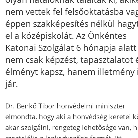
nem vettek fel felsőoktatásba va
éppen szakképesítés nélkül hagy
el a középiskolát. Az Önkéntes
Katonai Szolgálat 6 hónapja alatt
nem csak képzést, tapasztalatot 
élményt kapsz, hanem illetmény 
jár.
Dr. Benkő Tibor honvédelmi miniszter
elmondta, hogy aki a honvédség keretei k
akar szolgálni, rengeteg lehetősége van, 
megtalálja a legkedvezőbb formát. Itt