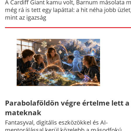
A Cardiff Giant kamu volt, Barnum másolata 
még rá is tett egy lapáttal: a hit néha jobb üzlet
mint az igazság
Parabolaföldön végre értelme lett a
mateknak
Fantasyval, digitális eszközökkel és AI-
mentorálással kerül közelebb a másodfokú