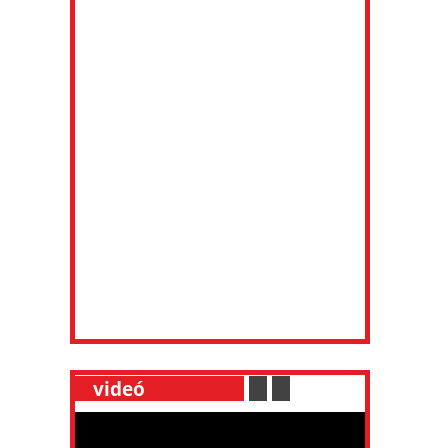
__
videó
___________
.
__
.
__