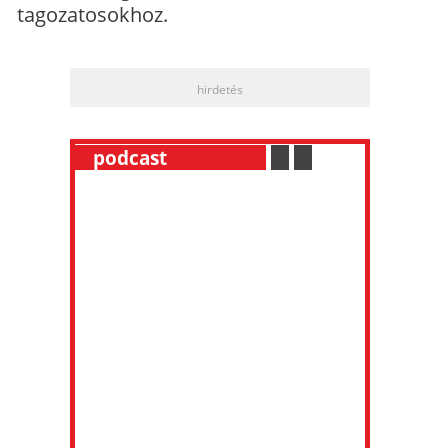
tagozatosokhoz.
hirdetés
__
podcast
___________
.
__
.
__