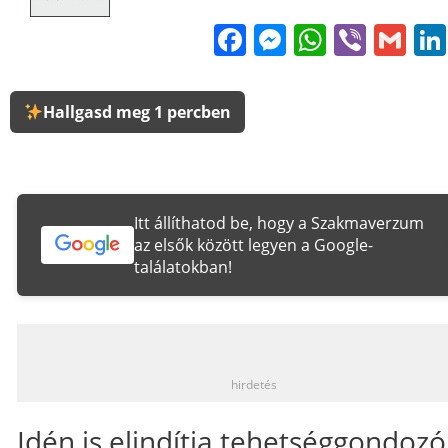
Facebook
Messenge
WhatsA
Viber
Gm
Hallgasd meg 1 percben
Itt állíthatod be, hogy a Szakmaverzum
az elsők között legyen a Google-
találatokban!
_
hirdetés
Idén is elindítja tehetséggondozó