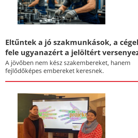
Eltűntek a jó szakmunkások, a cége
fele ugyanazért a jelöltért versenye
A jövőben nem kész szakembereket, hanem
fejlődőképes embereket keresnek.