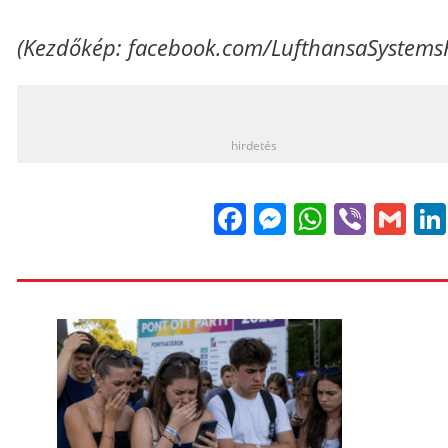
(Kezdőkép: facebook.com/LufthansaSystems
_
hirdetés
Facebook
Messenge
WhatsA
Viber
Gm