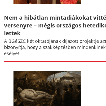
Nem a hibátlan mintadiákokat vitt
versenyre – mégis országos hetedik
lettek
A BGéSZC két oktatójának díjazott projektje az
bizonyítja, hogy a szakképzésben mindenkinek
esélye!