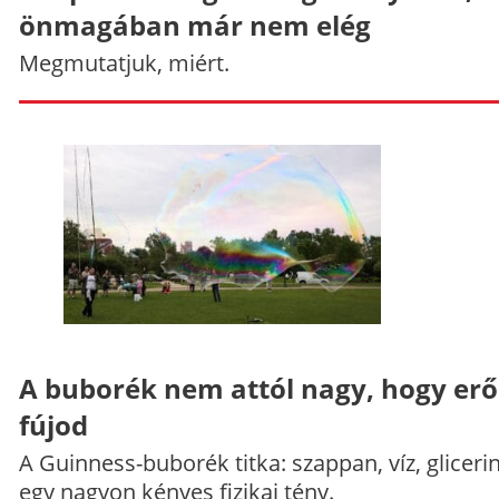
önmagában már nem elég
Megmutatjuk, miért.
A buborék nem attól nagy, hogy er
fújod
A Guinness-buborék titka: szappan, víz, gliceri
egy nagyon kényes fizikai tény.