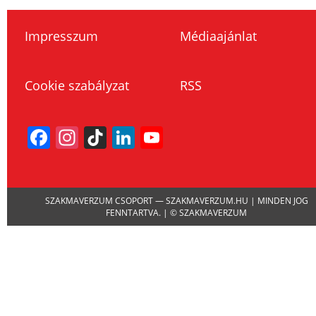
Impresszum
Médiaajánlat
Cookie szabályzat
RSS
Facebook
Instagram
TikTok
LinkedIn
YouTube
Channel
SZAKMAVERZUM CSOPORT — SZAKMAVERZUM.HU | MINDEN JOG
FENNTARTVA. | © SZAKMAVERZUM