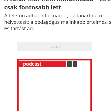
csak fontosabb lett
A telefon adhat információt, de tanárt nem
helyettesít: a pedagógus ma inkább értelmez, 
és tartást ad.
hirdetés
__
podcast
___________
.
__
.
__