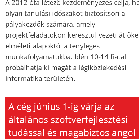
A 2012 óta létező kezdeményezés célja, h
olyan tanulási időszakot biztosítson a
pályakezdők számára, amely
projektfeladatokon keresztül vezeti át őke
elméleti alapoktól a tényleges
munkafolyamatokba. Idén 10-14 fiatal
próbálhatja ki magát a légiközlekedési
informatika területén.
A cég június 1-ig várja az
általános szoftverfejlesztési
tudással és magabiztos angol