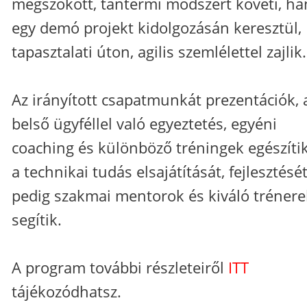
megszokott, tantermi módszert követi, h
egy demó projekt kidolgozásán keresztül,
tapasztalati úton, agilis szemlélettel zajlik.
Az irányított csapatmunkát prezentációk, 
belső ügyféllel való egyeztetés, egyéni
coaching és különböző tréningek egészítik
a technikai tudás elsajátítását, fejlesztésé
pedig szakmai mentorok és kiváló trénere
segítik.
A program további részleteiről
ITT
tájékozódhatsz.