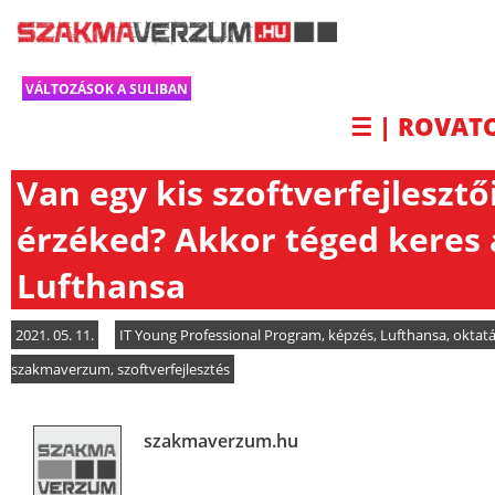
VÁLTOZÁSOK A SULIBAN
☰ | ROVAT
Van egy kis szoftverfejlesztő
érzéked? Akkor téged keres 
Lufthansa
2021. 05. 11.
IT Young Professional Program
,
képzés
,
Lufthansa
,
oktat
szakmaverzum
,
szoftverfejlesztés
szakmaverzum.hu