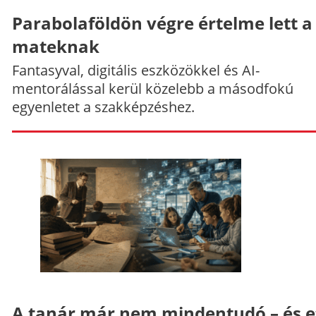
Parabolaföldön végre értelme lett a
mateknak
Fantasyval, digitális eszközökkel és AI-
mentorálással kerül közelebb a másodfokú
egyenletet a szakképzéshez.
A tanár már nem mindentudó – és e