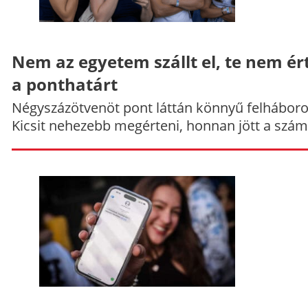
Nem az egyetem szállt el, te nem ér
a ponthatárt
Négyszázötvenöt pont láttán könnyű felháboro
Kicsit nehezebb megérteni, honnan jött a szám