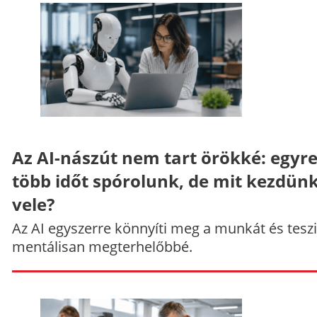
Az AI-nászút nem tart örökké: egyr
több időt spórolunk, de mit kezdün
vele?
Az AI egyszerre könnyíti meg a munkát és teszi
mentálisan megterhelőbbé.