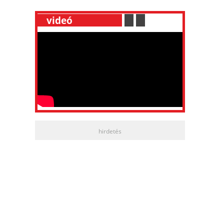
__
videó
___________
.
__
.
__
hirdetés