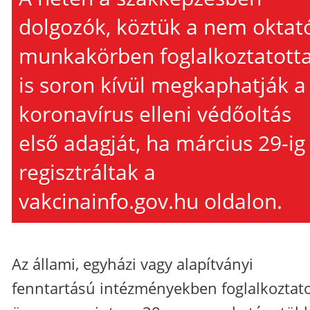
dolgozók, köztük a nem oktat
munkakörben foglalkoztatott
is soron kívül megkaphatják a
koronavírus elleni védőoltás
első adagját, ha március 29-ig
regisztráltak a
vakcinainfo.gov.hu oldalon.
Az állami, egyházi vagy alapítványi
fenntartású intézményekben foglalkoztato