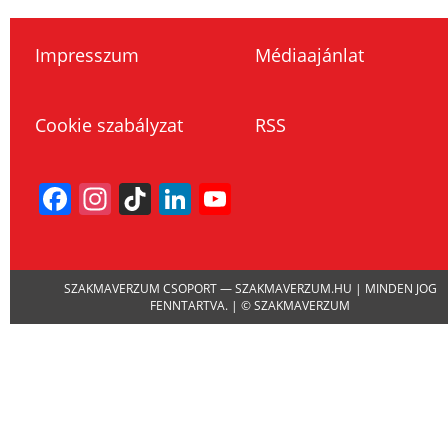
Impresszum
Médiaajánlat
Cookie szabályzat
RSS
Facebook
Instagram
TikTok
LinkedIn
YouTube
Channel
SZAKMAVERZUM CSOPORT — SZAKMAVERZUM.HU | MINDEN JOG
FENNTARTVA. | © SZAKMAVERZUM