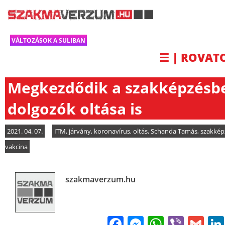
VÁLTOZÁSOK A SULIBAN
☰ | ROVAT
Megkezdődik a szakképzésb
dolgozók oltása is
2021. 04. 07.
ITM
,
járvány
,
koronavírus
,
oltás
,
Schanda Tamás
,
szakkép
vakcina
szakmaverzum.hu
Facebook
Messenge
WhatsA
Viber
Gm