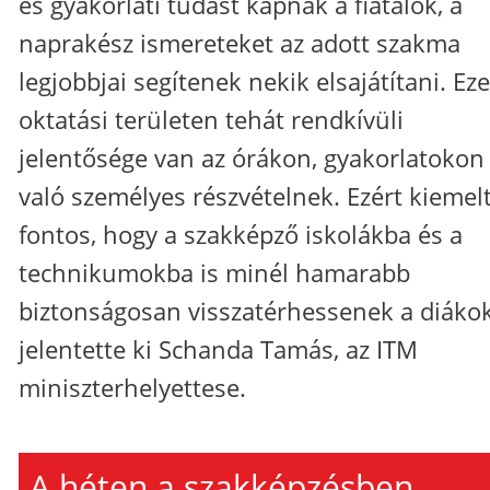
és gyakorlati tudást kapnak a fiatalok, a
naprakész ismereteket az adott szakma
legjobbjai segítenek nekik elsajátítani. Ez
oktatási területen tehát rendkívüli
jelentősége van az órákon, gyakorlatokon
való személyes részvételnek. Ezért kiemel
fontos, hogy a szakképző iskolákba és a
technikumokba is minél hamarabb
biztonságosan visszatérhessenek a diákok
jelentette ki Schanda Tamás, az ITM
miniszterhelyettese.
A héten a szakképzésben