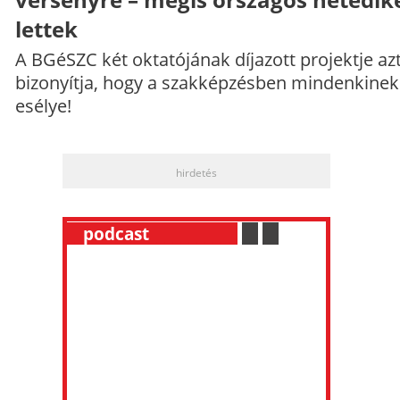
lettek
A BGéSZC két oktatójának díjazott projektje az
bizonyítja, hogy a szakképzésben mindenkinek
esélye!
hirdetés
__
podcast
___________
.
__
.
__