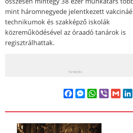
összesen mintegy 38 ezer munkatárs töb
mint háromnegyede jelentkezett vakcináér
technikumok és szakképző iskolák
közreműködésével az óraadó tanárok is
regisztrálhattak.
_
hirdetés
Facebook
Messenge
WhatsA
Viber
Gm