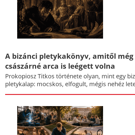
A bizánci pletykakönyv, amitől még
császárné arca is leégett volna
Prokopiosz Titkos története olyan, mint egy bi
pletykalap: mocskos, elfogult, mégis nehéz let