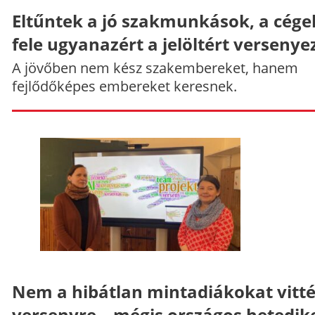
Eltűntek a jó szakmunkások, a cége
fele ugyanazért a jelöltért versenye
A jövőben nem kész szakembereket, hanem
fejlődőképes embereket keresnek.
Nem a hibátlan mintadiákokat vitt
versenyre – mégis országos hetedik