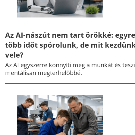
Az AI-nászút nem tart örökké: egyr
több időt spórolunk, de mit kezdün
vele?
Az AI egyszerre könnyíti meg a munkát és teszi
mentálisan megterhelőbbé.