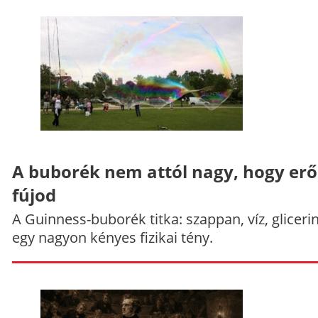
A buborék nem attól nagy, hogy er
fújod
A Guinness-buborék titka: szappan, víz, gliceri
egy nagyon kényes fizikai tény.