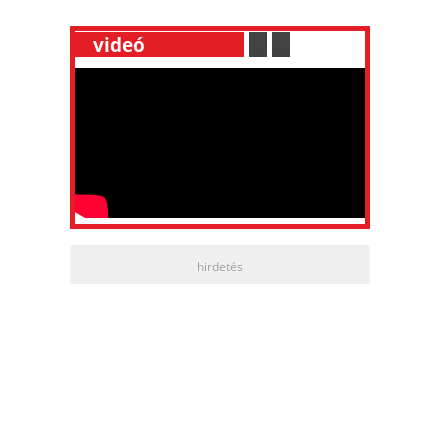
__
videó
___________
.
__
.
__
hirdetés