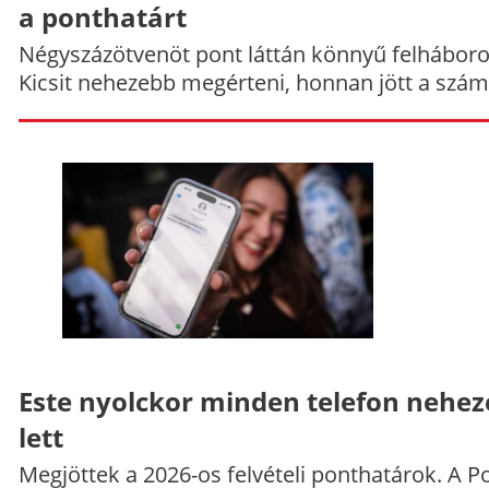
a ponthatárt
Négyszázötvenöt pont láttán könnyű felháboro
Kicsit nehezebb megérteni, honnan jött a szám
Este nyolckor minden telefon nehe
lett
Megjöttek a 2026-os felvételi ponthatárok. A P