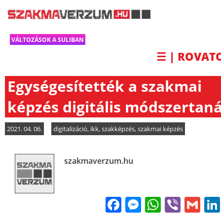
VÁLTOZÁSOK A SULIBAN
☰ | ROVAT
Egységesítették a szakmai
képzés digitális módszertan
2021. 04. 06.
digitalizáció
,
ikk
,
szakképzés
,
szakmai képzés
szakmaverzum.hu
Facebook
Messenge
WhatsA
Viber
Gm