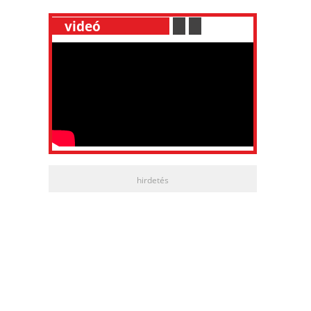
__
videó
___________
.
__
.
__
hirdetés