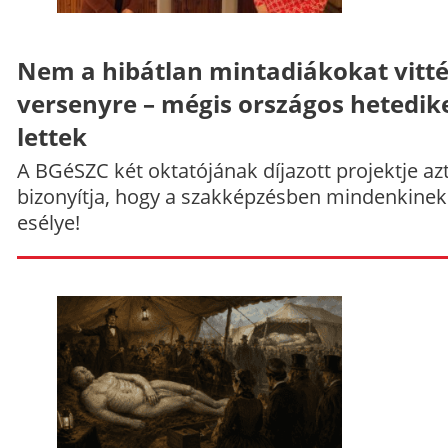
Nem a hibátlan mintadiákokat vitt
versenyre – mégis országos hetedik
lettek
A BGéSZC két oktatójának díjazott projektje az
bizonyítja, hogy a szakképzésben mindenkinek
esélye!