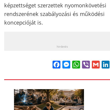
képzettséget szerzettek nyomonkövetési
rendszerének szabályozási és működési
koncepcióját is.
_
hirdetés
Facebook
Messenge
WhatsA
Viber
Gm