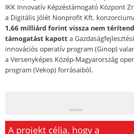
IKK Innovatív Képzéstámogató Központ Zrt
a Digitális Jólét Nonprofit Kft. konzorcium
1,66 milliárd forint vissza nem téríten
támogatást kapott
a Gazdaságfejlesztési
innovációs operatív program (Ginop) vala
a Versenyképes Közép-Magyarország oper
program (Vekop) forrásaiból.
_
hirdetés
A projekt célja, hogy a