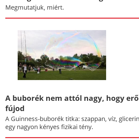
Megmutatjuk, miért.
A buborék nem attól nagy, hogy er
fújod
A Guinness-buborék titka: szappan, víz, gliceri
egy nagyon kényes fizikai tény.