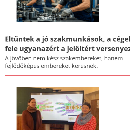
Eltűntek a jó szakmunkások, a cége
fele ugyanazért a jelöltért versenye
A jövőben nem kész szakembereket, hanem
fejlődőképes embereket keresnek.