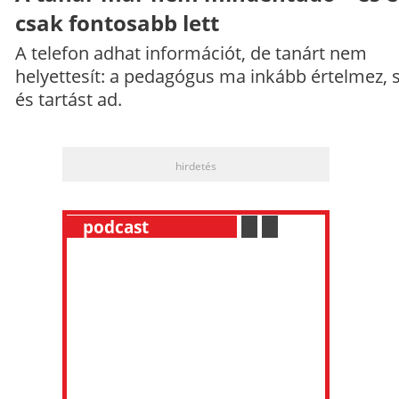
csak fontosabb lett
A telefon adhat információt, de tanárt nem
helyettesít: a pedagógus ma inkább értelmez, 
és tartást ad.
hirdetés
__
podcast
___________
.
__
.
__