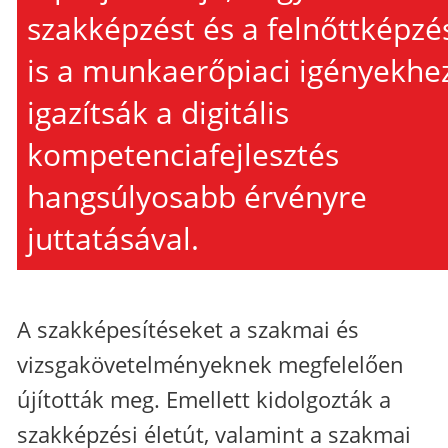
szakképzést és a felnőttképzé
is a munkaerőpiaci igényekhe
igazítsák a digitális
kompetenciafejlesztés
hangsúlyosabb érvényre
juttatásával.
A szakképesítéseket a szakmai és
vizsgakövetelményeknek megfelelően
újították meg. Emellett kidolgozták a
szakképzési életút, valamint a szakmai