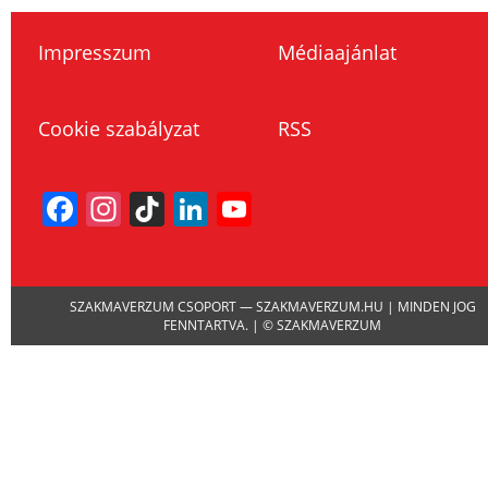
Impresszum
Médiaajánlat
Cookie szabályzat
RSS
Facebook
Instagram
TikTok
LinkedIn
YouTube
Channel
SZAKMAVERZUM CSOPORT — SZAKMAVERZUM.HU | MINDEN JOG
FENNTARTVA. | © SZAKMAVERZUM