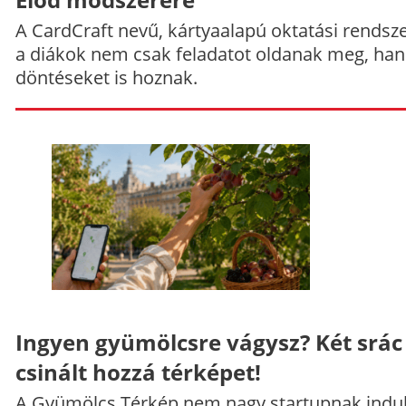
A CardCraft nevű, kártyaalapú oktatási rendsze
a diákok nem csak feladatot oldanak meg, ha
döntéseket is hoznak.
Ingyen gyümölcsre vágysz? Két srác
csinált hozzá térképet!
A Gyümölcs Térkép nem nagy startupnak indul