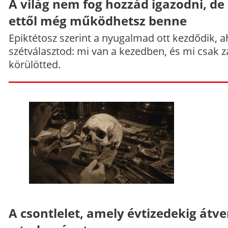
A világ nem fog hozzád igazodni, de
ettől még működhetsz benne
Epiktétosz szerint a nyugalmad ott kezdődik, a
szétválasztod: mi van a kezedben, és mi csak z
körülötted.
A csontlelet, amely évtizedekig átve