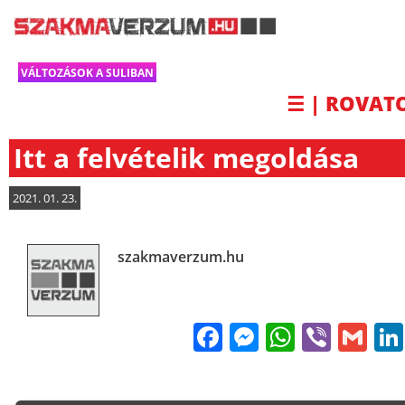
VÁLTOZÁSOK A SULIBAN
☰ | ROVAT
Itt a felvételik megoldása
2021. 01. 23.
szakmaverzum.hu
Facebook
Messenge
WhatsA
Viber
Gm