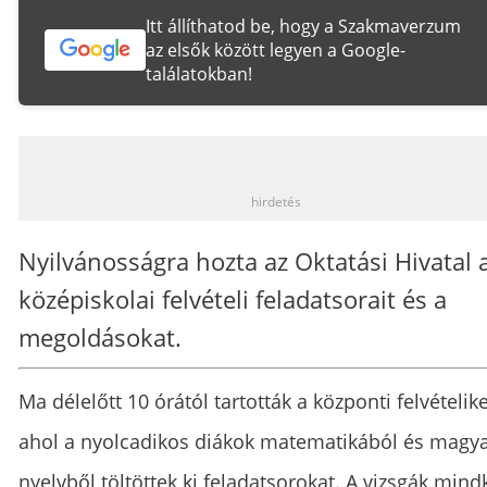
Itt állíthatod be, hogy a Szakmaverzum
az elsők között legyen a Google-
találatokban!
_
hirdetés
Nyilvánosságra hozta az Oktatási Hivatal 
középiskolai felvételi feladatsorait és a
megoldásokat.
Ma délelőtt 10 órától tartották a központi felvételike
ahol a nyolcadikos diákok matematikából és magy
nyelvből töltöttek ki feladatsorokat. A vizsgák mind