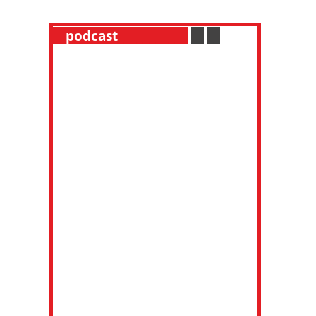
__
podcast
___________
.
__
.
__