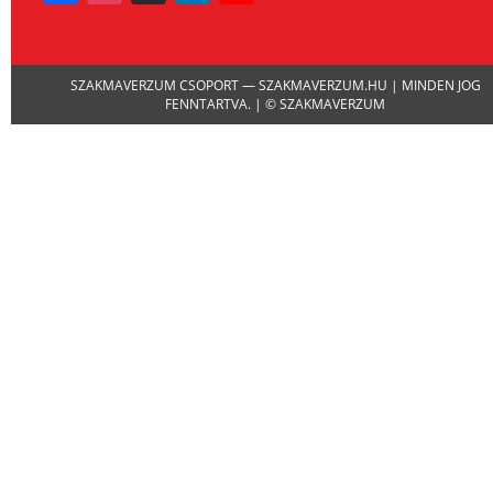
Channel
SZAKMAVERZUM CSOPORT — SZAKMAVERZUM.HU | MINDEN JOG
FENNTARTVA. | © SZAKMAVERZUM