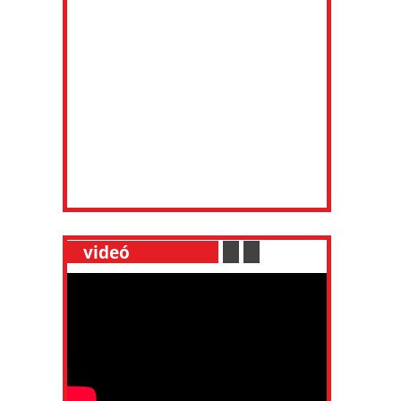
__
videó
___________
.
__
.
__