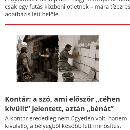
csak egy futás közbeni ötletnek – mára tízezre
adatbázis lett belőle.
Kontár: a szó, ami először „céhen
kívülit” jelentett, aztán „bénát”
A kontár eredetileg nem ügyetlen volt, hanem
kívülálló, a bélyegből később lett minősítés.