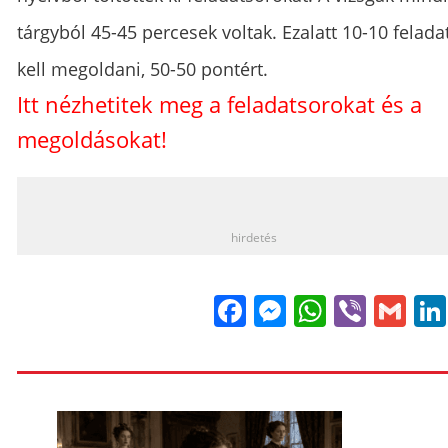
tárgyból 45-45 percesek voltak. Ezalatt 10-10 felada
kell megoldani, 50-50 pontért.
Itt nézhetitek meg a feladatsorokat és a
megoldásokat!
_
hirdetés
Facebook
Messenge
WhatsA
Viber
Gm