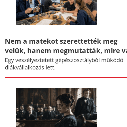
Nem a matekot szerettették meg
velük, hanem megmutatták, mire v
Egy veszélyeztetett gépészosztályból működő
diákvállalkozás lett.