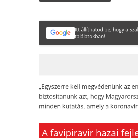
Itt állíthatod be, hogy a S
találatokban!
„Egyszerre kell megvédenünk az em
biztosítanunk azt, hogy Magyarors
minden kutatás, amely a koronavíru
A favipiravir hazai fej