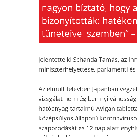
nagyon bíztató, hogy a 
bizonyították: hatéko
tüneteivel szemben” –
jelentette ki Schanda Tamás, az In
miniszterhelyettese, parlamenti és 
Az elmúlt félévben Japánban végze
vizsgálat nemrégiben nyilvánosságra
hatóanyag-tartalmú Avigan tabletta
középsúlyos állapotú koronavírus
szaporodását és 12 nap alatt enyhít