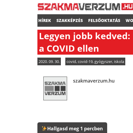
HÍREK
SZAKKÉPZÉS
FELSŐOKTATÁS
WO
Legyen jobb kedved:
a COVID ellen
2020. 09. 30.
covid
,
covid-19
,
gyógyszer
,
iskola
szakmaverzum.hu
Hallgasd meg 1 percben