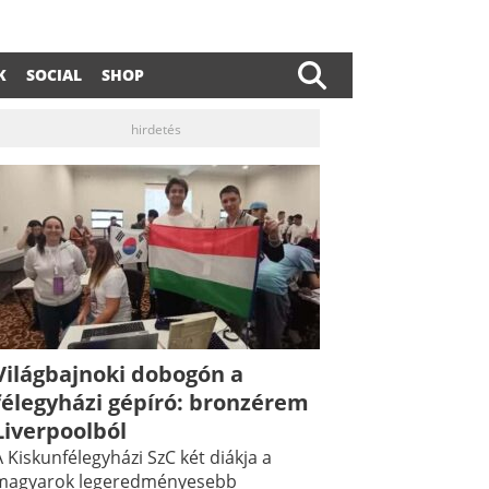
K
SOCIAL
SHOP
hirdetés
Világbajnoki dobogón a
dIn
ail
félegyházi gépíró: bronzérem
Liverpoolból
 Kiskunfélegyházi SzC két diákja a
magyarok legeredményesebb