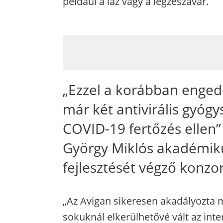
például a láz vagy a légzészavar.
„Ezzel a korábban engedé
már két antivirális gyóg
COVID-19 fertőzés ellen”
György Miklós akadémikus
fejlesztését végző konzo
„Az Avigan sikeresen akadályozta 
sokuknál elkerülhetővé vált az inte