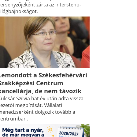
versenyzőjeként zárta az Intersteno-
világbajnokságot.
Lemondott a Székesfehérvári
Szakképzési Centrum
kancellárja, de nem távozik
ulcsár Szilvia hat év után adta vissza
ezetői megbízását. Vállalati
menedzserként dolgozik tovább a
centrumban.