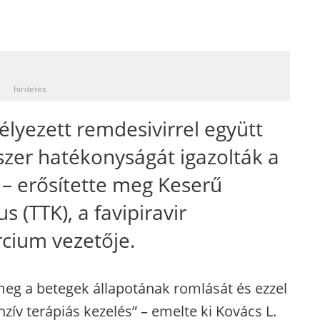
_
hirdetés
lyezett remdesivirrel együtt
yszer hatékonyságát igazolták a
 – erősítette meg Keserű
 (TTK), a favipiravir
rcium vezetője.
meg a betegek állapotának romlását és ezzel
nzív terápiás kezelés” – emelte ki Kovács L.