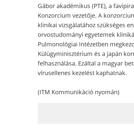
Gábor akadémikus (PTE), a favipirav
Konzorcium vezetője. A konzorciu
klinikai vizsgálatához szükséges en
orvostudományi egyetemek klinikái
Pulmonológiai Intézetben megkezd
Külügyminisztérium és a japán korm
felhasználása. Ezáltal a magyar be
vírusellenes kezelést kaphatnak.
(ITM Kommunikáció nyomán)