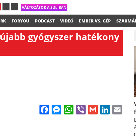
VÁLTOZÁSOK A SULIBAN
RK
FORYOU
PODCAST
VIDEÓ
EMBER VS. GÉP
SZAKMÁ
 újabb gyógyszer hatékony
Facebook
Messenger
WhatsApp
Viber
Gmail
Linke
Em
A