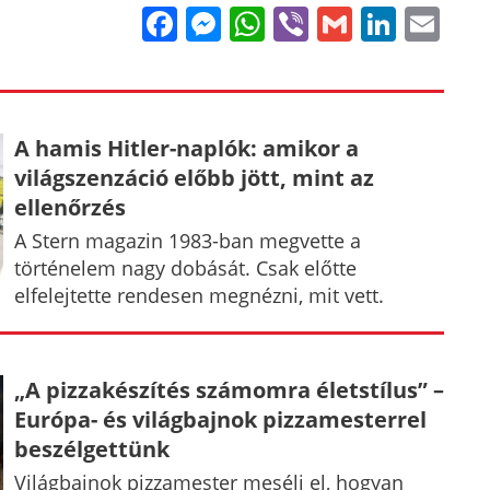
Facebook
Messenger
WhatsApp
Viber
Gmail
Linke
Em
A hamis Hitler-naplók: amikor a
világszenzáció előbb jött, mint az
ellenőrzés
A Stern magazin 1983-ban megvette a
történelem nagy dobását. Csak előtte
elfelejtette rendesen megnézni, mit vett.
„A pizzakészítés számomra életstílus” –
Európa- és világbajnok pizzamesterrel
beszélgettünk
Világbajnok pizzamester meséli el, hogyan