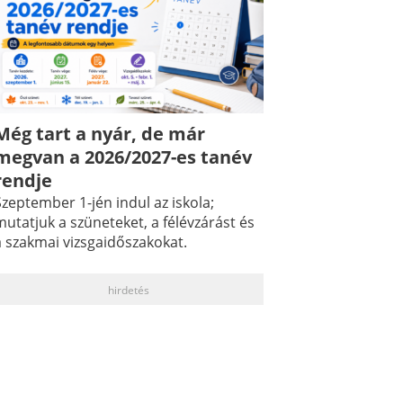
Még tart a nyár, de már
megvan a 2026/2027-es tanév
rendje
zeptember 1-jén indul az iskola;
utatjuk a szüneteket, a félévzárást és
a szakmai vizsgaidőszakokat.
hirdetés