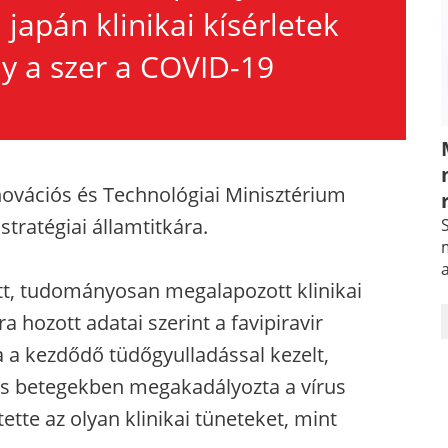
japán klinikai kísérletek
ny a szer a COVID-19
novációs és Technológiai Minisztérium
stratégiai államtitkára.
S
m
tt, tudományosan megalapozott klinikai
 hozott adatai szerint a favipiravir
 a kezdődő tüdőgyulladással kezelt,
os betegekben megakadályozta a vírus
ette az olyan klinikai tüneteket, mint