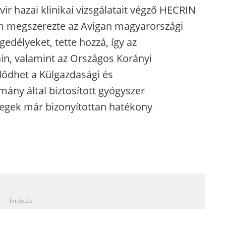
ir hazai klinikai vizsgálatait végző HECRIN
m megszerezte az Avigan magyarországi
gedélyeket, tette hozzá, így az
n, valamint az Országos Korányi
ődhet a Külgazdasági és
ány által biztosított gyógyszer
tegek már bizonyítottan hatékony
_
hirdetés