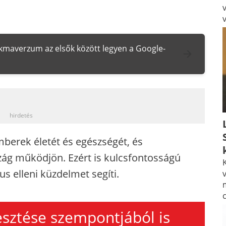
zakmaverzum az elsők között legyen a Google-
_
hirdetés
berek életét és egészségét, és
zág működjön. Ezért is kulcsfontosságú
K
s elleni küzdelmet segíti.
v
lesztése szempontjából is