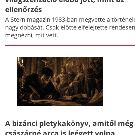
ellenőrzés
A Stern magazin 1983-ban megvette a történe
nagy dobását. Csak előtte elfelejtette rendese
megnézni, mit vett.
A bizánci pletykakönyv, amitől még
császárné arca is leégett volna