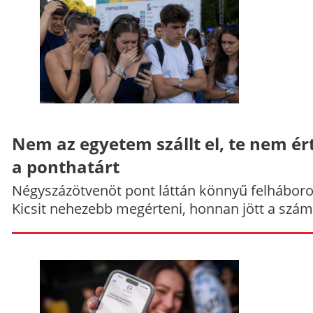
Nem az egyetem szállt el, te nem ér
a ponthatárt
Négyszázötvenöt pont láttán könnyű felháboro
Kicsit nehezebb megérteni, honnan jött a szám