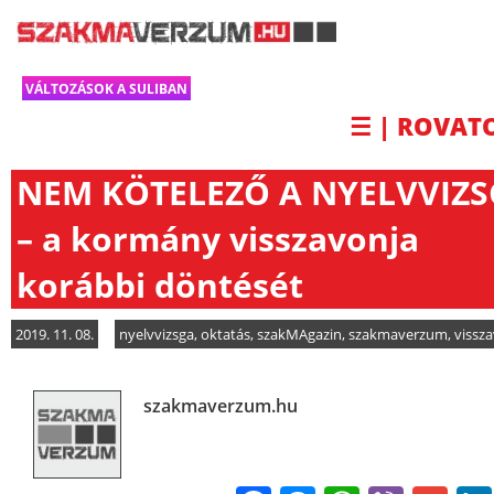
VÁLTOZÁSOK A SULIBAN
☰ | ROVAT
NEM KÖTELEZŐ A NYELVVIZ
– a kormány visszavonja
korábbi döntését
2019. 11. 08.
nyelvvizsga
,
oktatás
,
szakMAgazin
,
szakmaverzum
,
vissz
szakmaverzum.hu