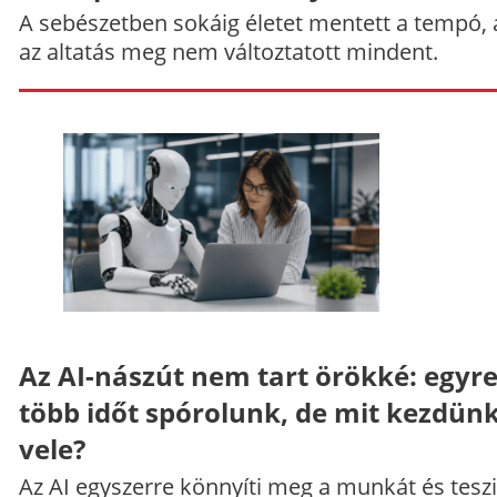
A sebészetben sokáig életet mentett a tempó,
az altatás meg nem változtatott mindent.
Az AI-nászút nem tart örökké: egyr
több időt spórolunk, de mit kezdün
vele?
Az AI egyszerre könnyíti meg a munkát és teszi