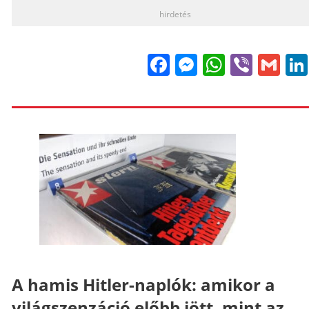
hirdetés
Facebook
Messenge
WhatsA
Viber
Gm
A hamis Hitler-naplók: amikor a
világszenzáció előbb jött, mint az