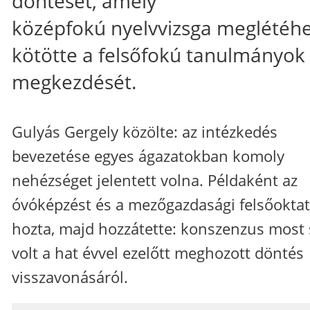
döntését, amely
középfokú nyelvvizsga meglétéh
kötötte a felsőfokú tanulmányok
megkezdését.
Gulyás Gergely közölte: az intézkedés
bevezetése egyes ágazatokban komoly
nehézséget jelentett volna. Példaként az
óvóképzést és a mezőgazdasági felsőoktat
hozta, majd hozzátette: konszenzus most
volt a hat évvel ezelőtt meghozott döntés
visszavonásáról.