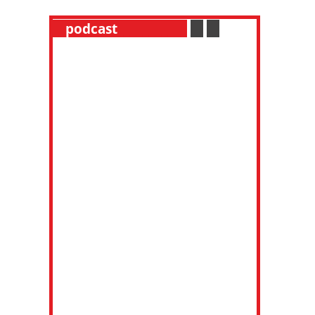
__
podcast
___________
.
__
.
__