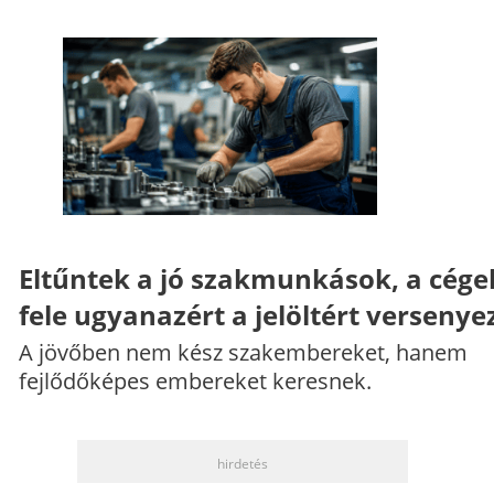
Eltűntek a jó szakmunkások, a cége
fele ugyanazért a jelöltért versenye
A jövőben nem kész szakembereket, hanem
fejlődőképes embereket keresnek.
hirdetés