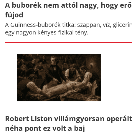
A buborék nem attól nagy, hogy er
fújod
A Guinness-buborék titka: szappan, víz, gliceri
egy nagyon kényes fizikai tény.
Robert Liston villámgyorsan operált
néha pont ez volt a baj