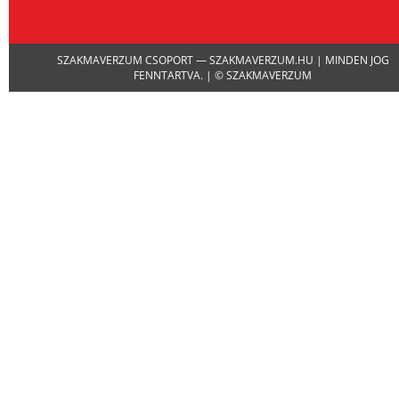
Channel
SZAKMAVERZUM CSOPORT — SZAKMAVERZUM.HU | MINDEN JOG
FENNTARTVA. | © SZAKMAVERZUM