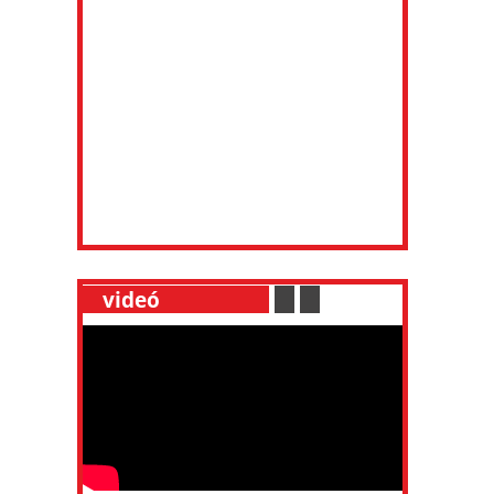
__
videó
___________
.
__
.
__