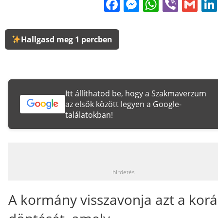
Facebook
Messenge
WhatsA
Viber
Gm
Hallgasd meg 1 percben
Itt állíthatod be, hogy a Szakmaverzum
az elsők között legyen a Google-
találatokban!
_
hirdetés
A kormány visszavonja azt a korá