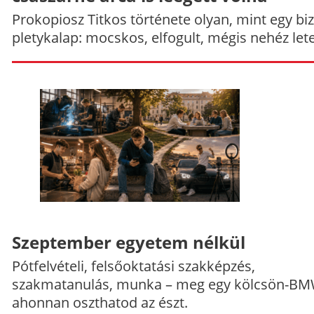
Prokopiosz Titkos története olyan, mint egy bi
pletykalap: mocskos, elfogult, mégis nehéz let
Szeptember egyetem nélkül
Pótfelvételi, felsőoktatási szakképzés,
szakmatanulás, munka – meg egy kölcsön-BM
ahonnan oszthatod az észt.