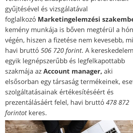
gyűjtésével és vizsgálatával
foglalkozó
Marketingelemzési szakemb
kemény munkája is bőven megtérül a hó
végén, hiszen a fizetése nem kevesebb, m
havi bruttó
506 720 forint
. A kereskedele
egyik legnépszerűbb és legfelkapottabb
szakmája az
Account manager,
aki
elsősorban egy társaság termékeinek, ese
szolgáltatásainak értékesítéséért és
prezentálásáért felel, havi bruttó
478 872
forintot
keres.