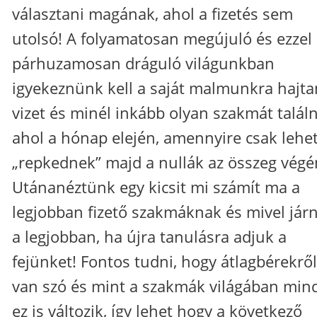
választani magának, ahol a fizetés sem
utolsó! A folyamatosan megújuló és ezzel
párhuzamosan dráguló világunkban
igyekeznünk kell a saját malmunkra hajta
vizet és minél inkább olyan szakmát találn
ahol a hónap elején, amennyire csak lehe
„repkednek” majd a nullák az összeg végé
Utánanéztünk egy kicsit mi számít ma a
legjobban fizető szakmáknak és mivel jár
a legjobban, ha újra tanulásra adjuk a
fejünket! Fontos tudni, hogy átlagbérekről
van szó és mint a szakmák világában min
ez is változik, így lehet hogy a következő