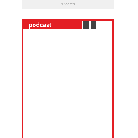
hirdetés
__
podcast
___________
.
__
.
__