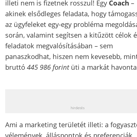
illeti nem is fizetnek rosszul! Egy
Coach
–
akinek elsődleges feladata, hogy támogas
az ügyfeleket egy-egy probléma megoldás
során, valamint segítsen a kitűzött célok 
feladatok megvalósításában – sem
panaszkodhat, hiszen nem kevesebb, min
bruttó
445 986 forint
üti a markát havonta
_
hirdetés
Ami a marketing területét illeti: a fogyaszt
vélemények, álláspontok és preferenciák