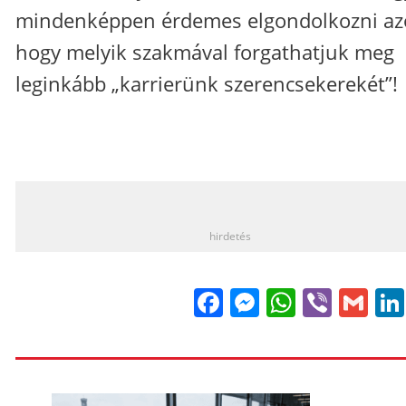
mindenképpen érdemes elgondolkozni az
hogy melyik szakmával forgathatjuk meg
leginkább „karrierünk szerencsekerekét”!
_
hirdetés
Facebook
Messenge
WhatsA
Viber
Gm