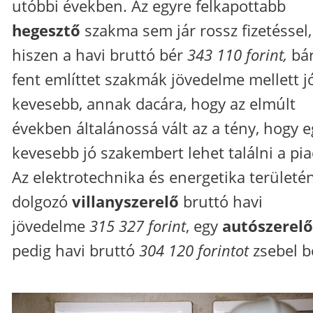
utóbbi években. Az egyre felkapottabb
hegesztő
szakma sem jár rossz fizetéssel,
hiszen a havi bruttó bér
343 110
forint,
bár
fent említtet szakmák jövedelme mellett j
kevesebb, annak dacára, hogy az elmúlt
években általánossá vált az a tény, hogy e
kevesebb jó szakembert lehet találni a pia
Az elektrotechnika és energetika területé
dolgozó
villanyszerelő
bruttó havi
jövedelme
315 327 forint
, egy
autószerelő
pedig havi bruttó
304 120 forintot
zsebel b