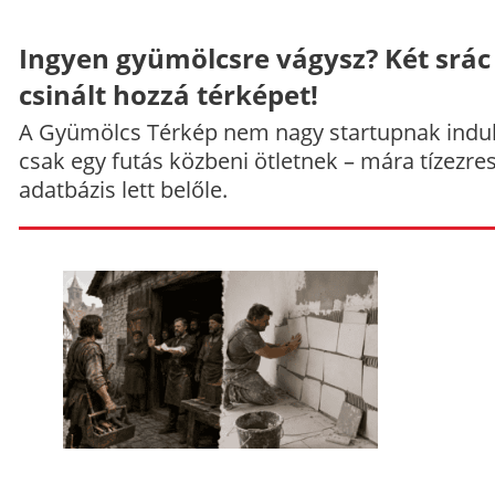
Ingyen gyümölcsre vágysz? Két srác
csinált hozzá térképet!
A Gyümölcs Térkép nem nagy startupnak indul
csak egy futás közbeni ötletnek – mára tízezre
adatbázis lett belőle.