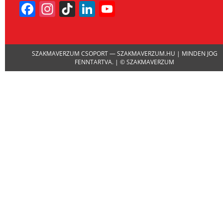
Facebook
Instagram
TikTok
LinkedIn
YouTube
Channel
SZAKMAVERZUM CSOPORT — SZAKMAVERZUM.HU | MINDEN JOG
FENNTARTVA. | © SZAKMAVERZUM