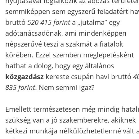
nyújtásával foglalkozik az adózás területé
semmiképpen sem egyszerű feladatért ha
bruttó
520 415 forint
a „jutalma” egy
adótanácsadónak, ami mindenképpen
népszerűvé teszi a szakmát a fiatalok
körében. Ezzel szemben meglepetésként
hathat a dolog, hogy egy általános
közgazdász
kereste csupán havi bruttó
4
835 forint
. Nem semmi igaz?
Emellett természetesen még mindig hata
szükség van a jó szakemberekre, akiknek
kétkezi munkája nélkülözhetetlenné vált 