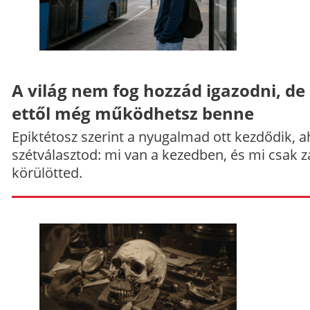
A világ nem fog hozzád igazodni, de
ettől még működhetsz benne
Epiktétosz szerint a nyugalmad ott kezdődik, a
szétválasztod: mi van a kezedben, és mi csak z
körülötted.