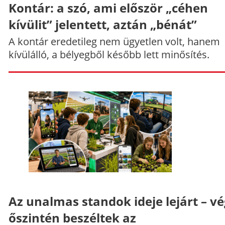
Kontár: a szó, ami először „céhen
kívülit” jelentett, aztán „bénát”
A kontár eredetileg nem ügyetlen volt, hanem
kívülálló, a bélyegből később lett minősítés.
Az unalmas standok ideje lejárt – v
őszintén beszéltek az