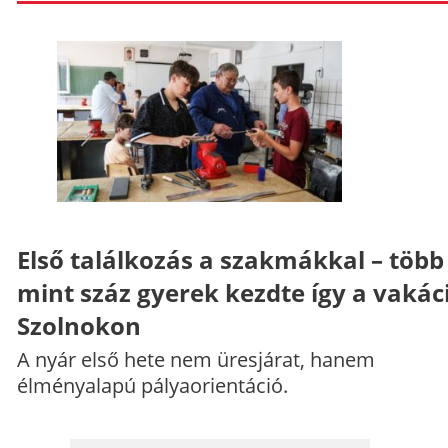
Első találkozás a szakmákkal – több
mint száz gyerek kezdte így a vakác
Szolnokon
A nyár első hete nem üresjárat, hanem
élményalapú pályaorientáció.