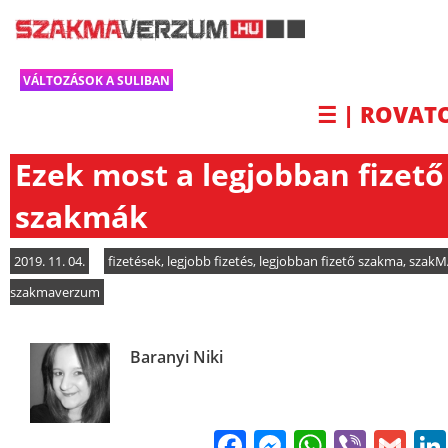
VÁLTOZÁSOK A SULIBAN
☰ | ROVAT
Ezek most a legjobban fizető
szakmák
2019. 11. 04.
fizetések
,
legjobb fizetés
,
legjobban fizető szakma
,
szakM
szakmaverzum
Baranyi Niki
Facebook
Messenge
WhatsA
Viber
Gm