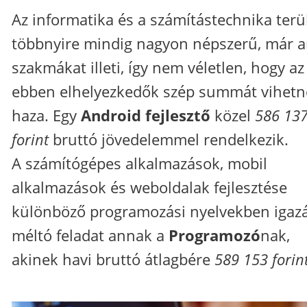
Az informatika és a számítástechnika terü
többnyire mindig nagyon népszerű, már a
szakmákat illeti, így nem véletlen, hogy az
ebben elhelyezkedők szép summát vihetn
haza. Egy
Android fejlesztő
közel
586 13
forint
bruttó jövedelemmel rendelkezik.
A számítógépes alkalmazások, mobil
alkalmazások és weboldalak fejlesztése
különböző programozási nyelvekben igaz
méltó feladat annak a
Programozó
nak,
akinek havi bruttó átlagbére
589 153 forin