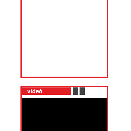
__
videó
___________
.
__
.
__