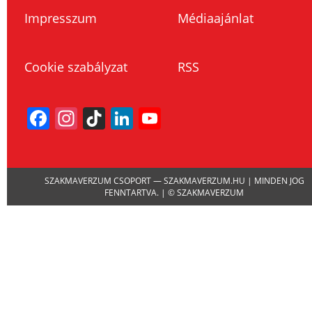
Impresszum
Médiaajánlat
Cookie szabályzat
RSS
Facebook
Instagram
TikTok
LinkedIn
YouTube
Channel
SZAKMAVERZUM CSOPORT — SZAKMAVERZUM.HU | MINDEN JOG
FENNTARTVA. | © SZAKMAVERZUM