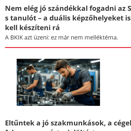
Nem elég jó szándékkal fogadni az 
s tanulót – a duális képzőhelyeket is
kell készíteni rá
A BKIK azt üzeni: ez már nem melléktéma.
Eltűntek a jó szakmunkások, a cége