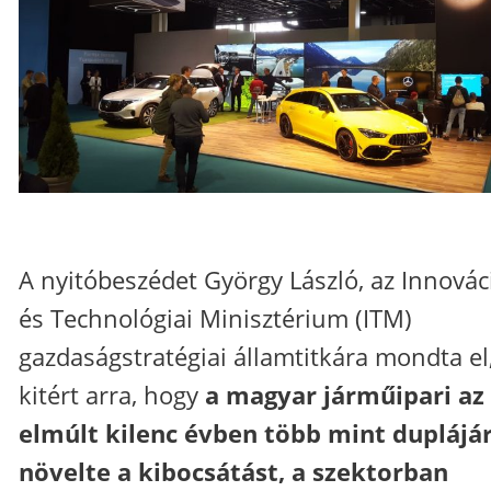
A nyitóbeszédet György László, az Innovác
és Technológiai Minisztérium (ITM)
gazdaságstratégiai államtitkára mondta el,
kitért arra, hogy
a magyar járműipari az
elmúlt kilenc évben több mint duplájá
növelte a kibocsátást, a szektorban