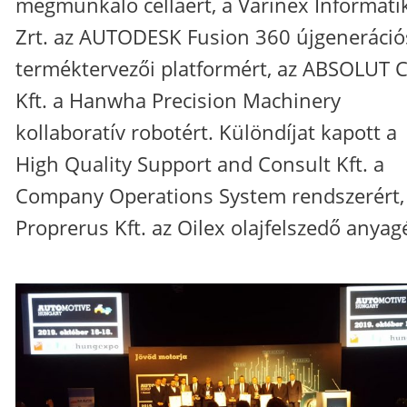
megmunkáló celláért, a Varinex Informati
Zrt. az AUTODESK Fusion 360 újgeneráció
terméktervezői platformért, az ABSOLUT 
Kft. a Hanwha Precision Machinery
kollaboratív robotért. Különdíjat kapott a
High Quality Support and Consult Kft. a
Company Operations System rendszerért,
Proprerus Kft. az Oilex olajfelszedő anyagé