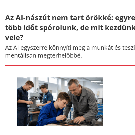
Az AI-nászút nem tart örökké: egyr
több időt spórolunk, de mit kezdün
vele?
Az AI egyszerre könnyíti meg a munkát és teszi
mentálisan megterhelőbbé.