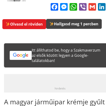
Facebook
Messenge
WhatsA
Viber
Gm
Hallgasd meg 1 percben
Olvasd el röviden
Itt állíthatod be, hogy a Szakmaverzum
az elsők között legyen a Google-
találatokban!
_
hirdetés
A magyar járműipar krémje gyűlt