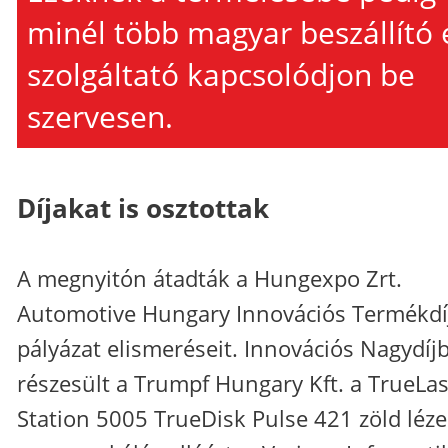
minél több magyar beszállító 
szolgáltató kapcsolódjon be
szervesen.
Díjakat is osztottak
A megnyitón átadták a Hungexpo Zrt.
Automotive Hungary Innovációs Termékdí
pályázat elismeréseit. Innovációs Nagydíj
részesült a Trumpf Hungary Kft. a TrueLa
Station 5005 TrueDisk Pulse 421 zöld léze