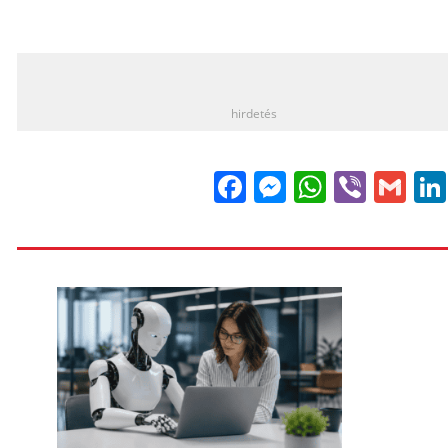
_
hirdetés
Facebook
Messenge
WhatsA
Viber
Gm