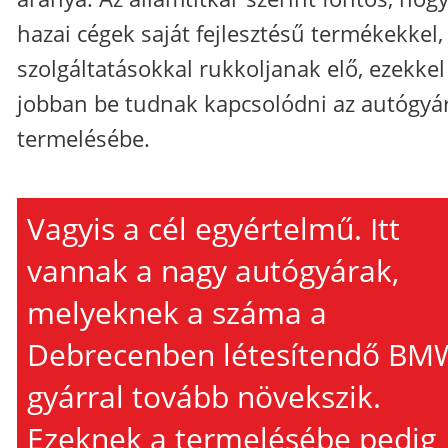
hazai cégek saját fejlesztésű termékekkel,
szolgáltatásokkal rukkoljanak elő, ezekkel
jobban be tudnak kapcsolódni az autógyá
termelésébe.
Vagyis a cél egyértelmű. Itt
vannak a nagy autógyárak,
melyeknek a száma a
Debrecenben létesítendő BM
gyárral tovább növekszik.
Ezeknek a termelésébe pedig