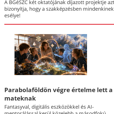
A BGéSZC két oktatójának díjazott projektje az
bizonyítja, hogy a szakképzésben mindenkinek
esélye!
Parabolaföldön végre értelme lett a
mateknak
Fantasyval, digitális eszközökkel és AI-
mentorálással kerül közelebb a másodfokú