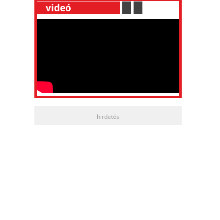
__
videó
___________
.
__
.
__
hirdetés