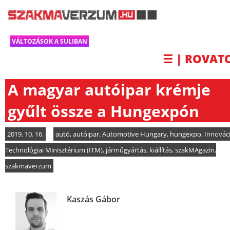
VÁLTOZÁSOK A SULIBAN
☰ | ROVAT
A magyar autóipar krémje
gyűlt össze a Hungexpón
2019. 10. 16.
autó
,
autóipar
,
Automotive Hungary
,
hungexpo
,
Innováci
Technológiai Minisztérium (ITM)
,
járműgyártás
,
kiállítás
,
szakMAgazin
,
szakmaverzum
Kaszás Gábor