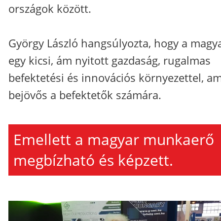
országok között.
György László hangsúlyozta, hogy a magy
egy kicsi, ám nyitott gazdaság, rugalmas
befektetési és innovációs környezettel, am
bejövős a befektetők számára.
Emellett a magyar munkaerő
megbízható és képzett.