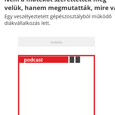
velük, hanem megmutatták, mire v
Egy veszélyeztetett gépészosztályból működő
diákvállalkozás lett.
hirdetés
__
podcast
___________
.
__
.
__