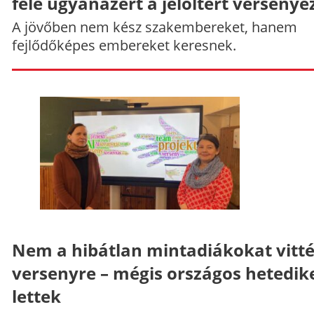
fele ugyanazért a jelöltért versenye
A jövőben nem kész szakembereket, hanem
fejlődőképes embereket keresnek.
Nem a hibátlan mintadiákokat vitt
versenyre – mégis országos hetedik
lettek