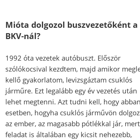
Mióta dolgozol buszvezetőként a
BKV-nál?
1992 óta vezetek autóbuszt. Először
szólókocsival kezdtem, majd amikor megle
kellő gyakorlatom, levizsgáztam csuklós
járműre. Ezt legalább egy év vezetés után
lehet megtenni. Azt tudni kell, hogy abba
esetben, hogyha csuklós járművön dolgoz
az ember, az magasabb pótlékkal jár, mert
feladat is általában egy kicsit nehezebb,