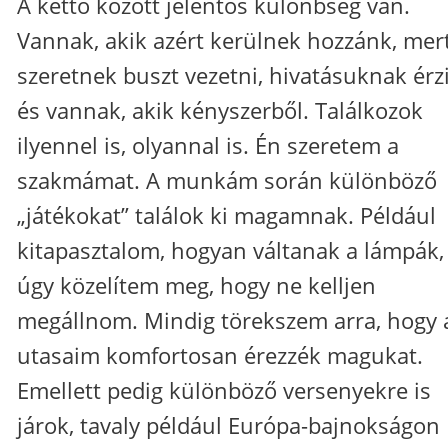
A kettő között jelentős különbség van.
Vannak, akik azért kerülnek hozzánk, mer
szeretnek buszt vezetni, hivatásuknak érzi
és vannak, akik kényszerből. Találkozok
ilyennel is, olyannal is. Én szeretem a
szakmámat. A munkám során különböző
„játékokat” találok ki magamnak. Például
kitapasztalom, hogyan váltanak a lámpák,
úgy közelítem meg, hogy ne kelljen
megállnom. Mindig törekszem arra, hogy 
utasaim komfortosan érezzék magukat.
Emellett pedig különböző versenyekre is
járok, tavaly például Európa-bajnokságon