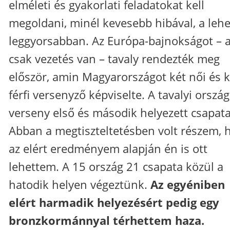
elméleti és gyakorlati feladatokat kell
megoldani, minél kevesebb hibával, a leh
leggyorsabban. Az Európa-bajnokságot – 
csak vezetés van – tavaly rendezték meg
először, amin Magyarországot két női és k
férfi versenyző képviselte. A tavalyi orszá
verseny első és második helyezett csapata
Abban a megtiszteltetésben volt részem, 
az elért eredményem alapján én is ott
lehettem. A 15 ország 21 csapata közül a
hatodik helyen végeztünk.
Az egyéniben
elért harmadik helyezésért pedig egy
bronzkormánnyal térhettem haza.