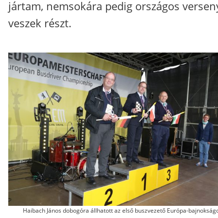
jártam, nemsokára pedig országos versen
veszek részt.
Haibach János dobogóra állhatott az első buszvezető Európa-bajnokság