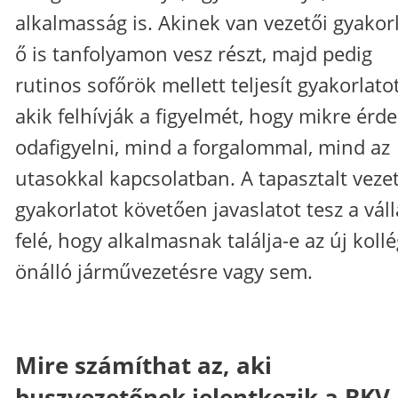
alkalmasság is. Akinek van vezetői gyakorl
ő is tanfolyamon vesz részt, majd pedig
rutinos sofőrök mellett teljesít gyakorlatot
akik felhívják a figyelmét, hogy mikre ér
odafigyelni, mind a forgalommal, mind az
utasokkal kapcsolatban. A tapasztalt veze
gyakorlatot követően javaslatot tesz a váll
felé, hogy alkalmasnak találja-e az új koll
önálló járművezetésre vagy sem.
Mire számíthat az, aki
buszvezetőnek jelentkezik a BKV-