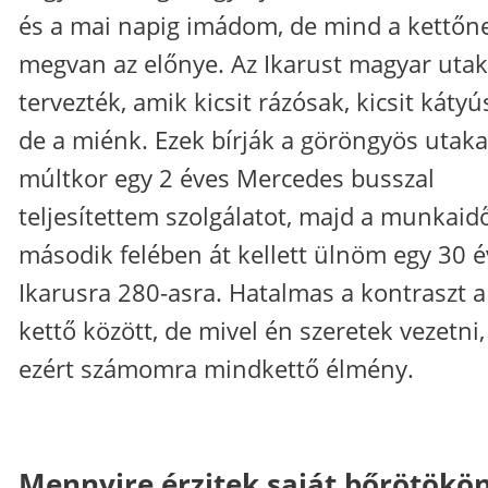
és a mai napig imádom, de mind a kettőn
megvan az előnye. Az Ikarust magyar utak
tervezték, amik kicsit rázósak, kicsit kátyú
de a miénk. Ezek bírják a göröngyös utaka
múltkor egy 2 éves Mercedes busszal
teljesítettem szolgálatot, majd a munkaid
második felében át kellett ülnöm egy 30 
Ikarusra 280-asra. Hatalmas a kontraszt a
kettő között, de mivel én szeretek vezetni,
ezért számomra mindkettő élmény.
Mennyire érzitek saját bőrötökö