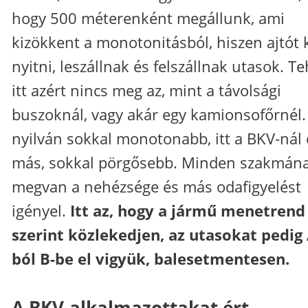
hogy 500 méterenként megállunk, ami
kizökkent a monotonitásból, hiszen ajtót k
nyitni, leszállnak és felszállnak utasok. Te
itt azért nincs meg az, mint a távolsági
buszoknál, vagy akár egy kamionsofőrnél.
nyilván sokkal monotonabb, itt a BKV-nál 
más, sokkal pörgősebb. Minden szakmán
megvan a nehézsége és más odafigyelést
igényel.
Itt az, hogy a jármű menetrend
szerint közlekedjen, az utasokat pedig 
ból B-be el vigyük, balesetmentesen.
A BKV-alkalmazottakat ért