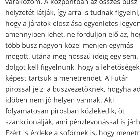
várakozom. A központban az összes busz
helyzetét látják, így arra is tudnak figyelni,
hogy a járatok eloszlása egyenletes legye
amennyiben lehet, ne forduljon elő az, ho
több busz nagyon közel menjen egymás
mögött, utána meg hosszú ideig egy sem.
dolgot kell figyelnünk, hogy a lehetősége
képest tartsuk a menetrendet. A Futár
pirossal jelzi a buszvezetőknek, hogyha a
időben nem jó helyen vannak. Aki
folyamatosan pirosban közlekedik, őt
szankcionálják, ami pénzlevonással is járh
Ezért is érdeke a sofőrnek is, hogy menet