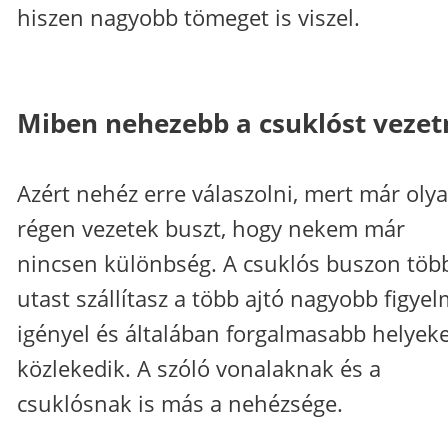
hiszen nagyobb tömeget is viszel.
Miben nehezebb a csuklóst vezet
Azért nehéz erre válaszolni, mert már oly
régen vezetek buszt, hogy nekem már
nincsen különbség. A csuklós buszon töb
utast szállítasz a több ajtó nagyobb figyel
igényel és általában forgalmasabb helyek
közlekedik. A szóló vonalaknak és a
csuklósnak is más a nehézsége.