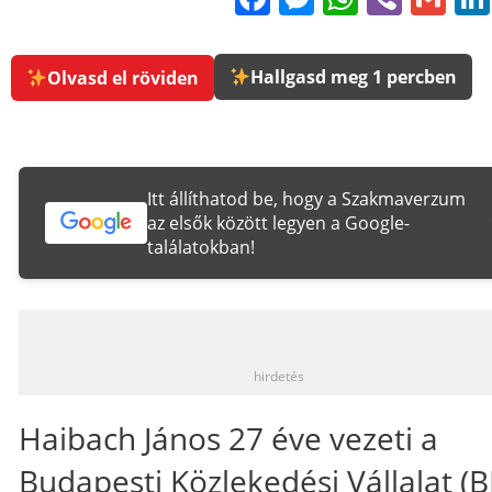
Hallgasd meg 1 percben
Olvasd el röviden
Itt állíthatod be, hogy a Szakmaverzum
az elsők között legyen a Google-
találatokban!
_
hirdetés
Haibach János 27 éve vezeti a
Budapesti Közlekedési Vállalat (B