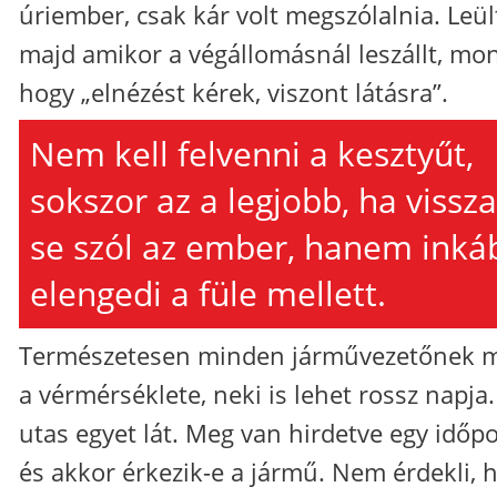
úriember, csak kár volt megszólalnia. Leül
majd amikor a végállomásnál leszállt, mon
hogy „elnézést kérek, viszont látásra”.
Nem kell felvenni a kesztyűt,
sokszor az a legjobb, ha vissza
se szól az ember, hanem inká
elengedi a füle mellett.
Természetesen minden járművezetőnek 
a vérmérséklete, neki is lehet rossz napja
utas egyet lát. Meg van hirdetve egy időp
és akkor érkezik-e a jármű. Nem érdekli, 