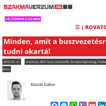
VÁLTOZÁSOK A SULIBAN
☰ | ROVAT
Minden, amit a buszvezetésr
tudni akartál
2019. 05. 31.
autóbusz
,
BKV
,
busz
,
buszsofőr
,
Európa-bajnokság
,
Haiba
János
Kaszás Gábor
Facebook
Messenge
WhatsA
Viber
Gm