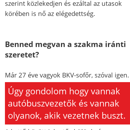
szerint közlekedjen és ezáltal az utasok
körében is nő az elégedettség.
Benned megvan a szakma iránti
szeretet?
Már 27 éve vagyok BKV-sofőr, szóval igen.
Úgy gondolom hogy vannak
autóbuszvezetők és vannak
olyanok, akik vezetnek buszt.