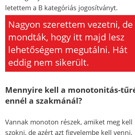
letettem a B kategóriás jogosítványt.
Nagyon szerettem vezetni, de
mondták, hogy itt majd lesz
lehetőségem megutálni. Hát
eddig nem sikerült.
Mennyire kell a monotonitás-tűr
ennél a szakmánál?
Vannak monoton részek, amiket meg kell
szokni, de azért azt figyelembe kell venni,