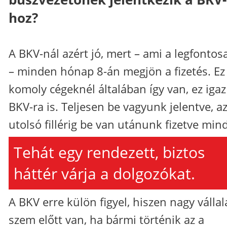
hoz?
A BKV-nál azért jó, mert – ami a legfontos
– minden hónap 8-án megjön a fizetés. Ez
komoly cégeknél általában így van, ez igaz
BKV-ra is. Teljesen be vagyunk jelentve, a
utolsó fillérig be van utánunk fizetve min
Tehát egy rendezett, biztos
háttér várja a dolgozókat.
A BKV erre külön figyel, hiszen nagy vállal
szem előtt van, ha bármi történik az a