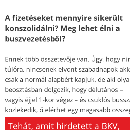
A fizetéseket mennyire sikerült
konszolidálni? Meg lehet élni a
buszvezetésből?
Ennek több összetevője van. Úgy, hogy ni
túlóra, nincsenek elvont szabadnapok ak
csak a normál alapbért kapjuk, de aki oly
beosztásban dolgozik, hogy délutános –
vagyis éjjel 1-kor végez – és csuklós bussz
közlekedik, ő elérhet egy magasabb össze
Tehát, amit hirdetett a BKV,