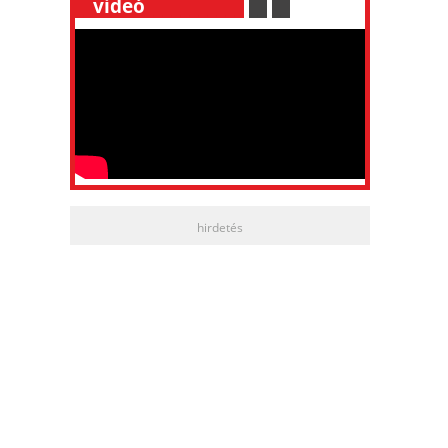
__
videó
___________
.
__
.
__
hirdetés