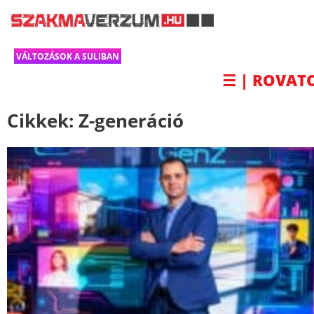
VÁLTOZÁSOK A SULIBAN
☰ | ROVAT
Cikkek:
Z-generáció