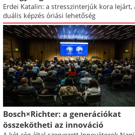
Erdei Katalin: a stresszinterjúk kora lejárt, 
duális képzés óriási lehetőség
Bosch×Richter: a generációkat
összekötheti az innováció
A két cég által szervezett Innovátorok Nap