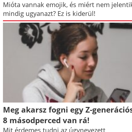
Mióta vannak emojik, és miért nem jelenti
mindig ugyanazt? Ez is kiderül!
Meg akarsz fogni egy Z-generáció
8 másodperced van rá!
Mit érdemes tudni az úgynevezett