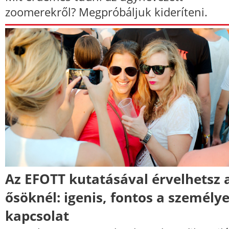
zoomerekről? Megpróbáljuk kideríteni.
Az EFOTT kutatásával érvelhetsz 
ősöknél: igenis, fontos a személy
kapcsolat