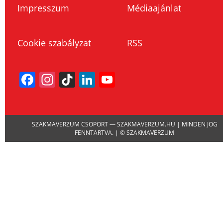
Impresszum
Médiaajánlat
Cookie szabályzat
RSS
Facebook
Instagram
TikTok
LinkedIn
YouTube
Channel
SZAKMAVERZUM CSOPORT — SZAKMAVERZUM.HU | MINDEN JOG
FENNTARTVA. | © SZAKMAVERZUM