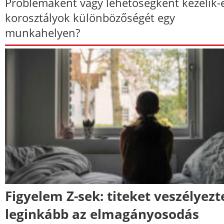
Problémaként vagy lehetőségként kezelik-
korosztályok különbözőségét egy
munkahelyen?
Figyelem Z-sek: titeket veszélyezt
leginkább az elmagányosodás