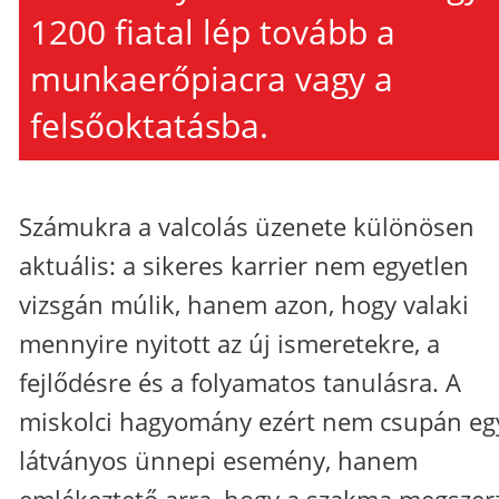
1200 fiatal lép tovább a
munkaerőpiacra vagy a
felsőoktatásba.
Számukra a valcolás üzenete különösen
aktuális: a sikeres karrier nem egyetlen
vizsgán múlik, hanem azon, hogy valaki
mennyire nyitott az új ismeretekre, a
fejlődésre és a folyamatos tanulásra. A
miskolci hagyomány ezért nem csupán eg
látványos ünnepi esemény, hanem
emlékeztető arra, hogy a szakma megszer