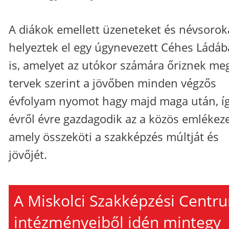
A diákok emellett üzeneteket és névsorok
helyeztek el egy úgynevezett Céhes Ládá
is, amelyet az utókor számára őriznek meg
tervek szerint a jövőben minden végzős
évfolyam nyomot hagy majd maga után, í
évről évre gazdagodik az a közös emlékeze
amely összeköti a szakképzés múltját és
jövőjét.
A Miskolci Szakképzési Centr
intézményeiből idén mintegy