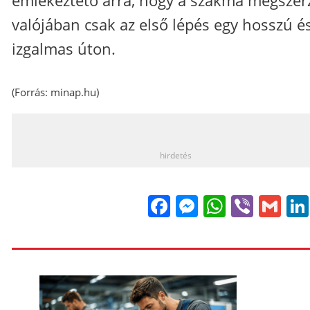
valójában csak az első lépés egy hosszú é
izgalmas úton.
(Forrás:
minap.hu
)
_
hirdetés
Facebook
Messenge
WhatsA
Viber
Gm