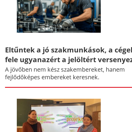
Eltűntek a jó szakmunkások, a cége
fele ugyanazért a jelöltért versenye
A jövőben nem kész szakembereket, hanem
fejlődőképes embereket keresnek.