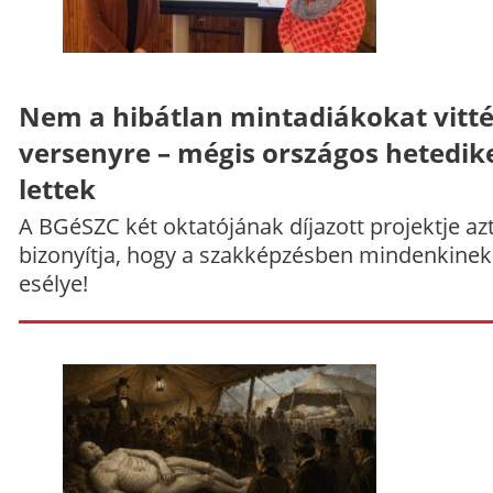
Nem a hibátlan mintadiákokat vitt
versenyre – mégis országos hetedik
lettek
A BGéSZC két oktatójának díjazott projektje az
bizonyítja, hogy a szakképzésben mindenkinek
esélye!