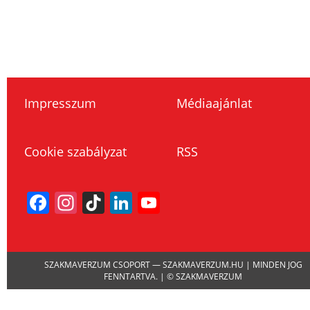
Impresszum
Médiaajánlat
Cookie szabályzat
RSS
Facebook
Instagram
TikTok
LinkedIn
YouTube
Channel
SZAKMAVERZUM CSOPORT — SZAKMAVERZUM.HU | MINDEN JOG
FENNTARTVA. | © SZAKMAVERZUM