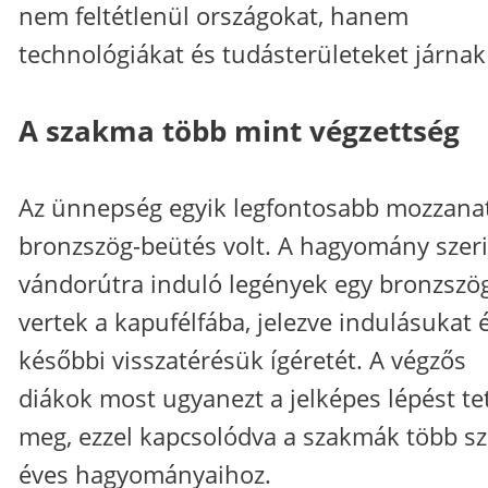
nem feltétlenül országokat, hanem
technológiákat és tudásterületeket járnak
A szakma több mint végzettség
Az ünnepség egyik legfontosabb mozzana
bronzszög-beütés volt. A hagyomány szeri
vándorútra induló legények egy bronzszö
vertek a kapufélfába, jelezve indulásukat 
későbbi visszatérésük ígéretét. A végzős
diákok most ugyanezt a jelképes lépést te
meg, ezzel kapcsolódva a szakmák több sz
éves hagyományaihoz.