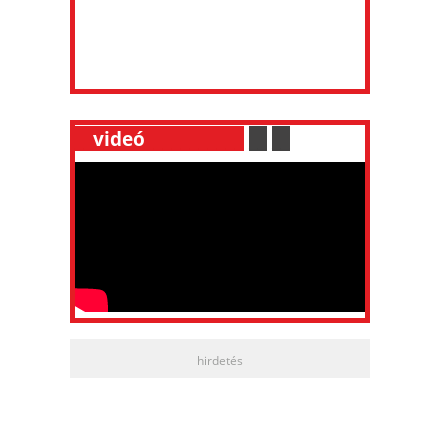
__
videó
___________
.
__
.
__
hirdetés