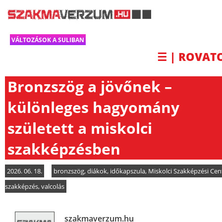
VÁLTOZÁSOK A SULIBAN
☰ | ROVAT
Bronzszög a jövőnek –
különleges hagyomány
született a miskolci
szakképzésben
2026. 06. 18.
bronzszög
,
diákok
,
időkapszula
,
Miskolci Szakképzési Ce
szakképzés
,
valcolás
szakmaverzum.hu