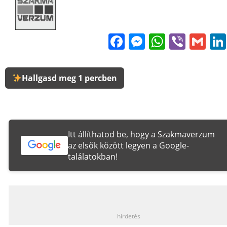
Facebook
Messenge
WhatsA
Viber
Gm
Hallgasd meg 1 percben
Itt állíthatod be, hogy a Szakmaverzum
az elsők között legyen a Google-
találatokban!
_
hirdetés