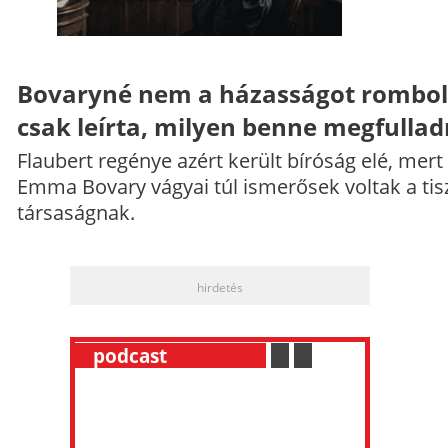
Bovaryné nem a házasságot rombol
csak leírta, milyen benne megfullad
Flaubert regénye azért került bíróság elé, mert
Emma Bovary vágyai túl ismerősek voltak a tis
társaságnak.
hirdetés
__
podcast
___________
.
__
.
__