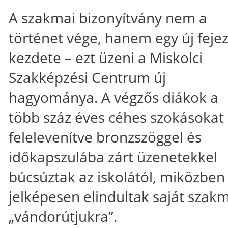
A szakmai bizonyítvány nem a
történet vége, hanem egy új feje
kezdete – ezt üzeni a Miskolci
Szakképzési Centrum új
hagyománya. A végzős diákok a
több száz éves céhes szokásokat
felelevenítve bronzszöggel és
időkapszulába zárt üzenetekkel
búcsúztak az iskolától, miközben
jelképesen elindultak saját szak
„vándorútjukra”.