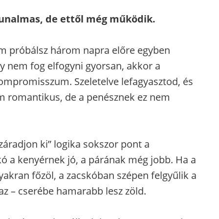
 unalmas, de ettől még működik.
em próbálsz három napra előre egyben
 nem fog elfogyni gyorsan, akkor a
ompromisszum. Szeletelve lefagyasztod, és
Nem romantikus, de a penésznek ez nem
záradjon ki” logika sokszor pont a
kó a kenyérnek jó, a párának még jobb. Ha a
akran főzöl, a zacskóban szépen felgyűlik a
az – cserébe hamarabb lesz zöld.