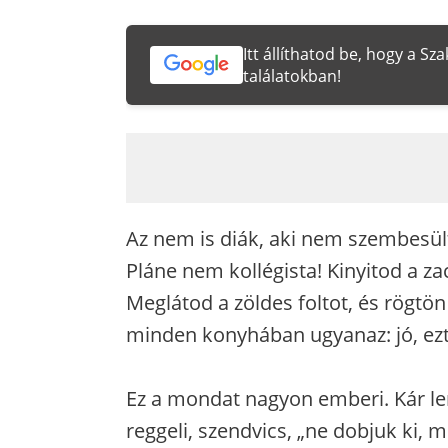
Itt állíthatod be, hogy a S
találatokban!
Az nem is diák, aki nem szembesült
Pláne nem kollégista! Kinyitod a za
Meglátod a zöldes foltot, és rögtön
minden konyhában ugyanaz: jó, ezt 
Ez a mondat nagyon emberi. Kár len
reggeli, szendvics, „ne dobjuk ki,