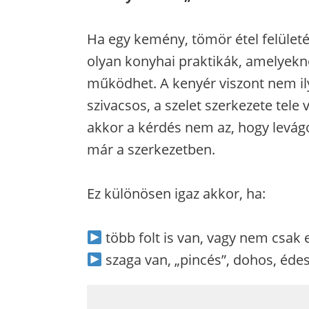
Ha egy kemény, tömör étel felületé
olyan konyhai praktikák, amelyekn
működhet. A kenyér viszont nem ily
szivacsos, a szelet szerkezete tele
akkor a kérdés nem az, hogy levágo
már a szerkezetben.
Ez különösen igaz akkor, ha:
több folt is van, vagy nem csak 
szaga van, „pincés”, dohos, éde