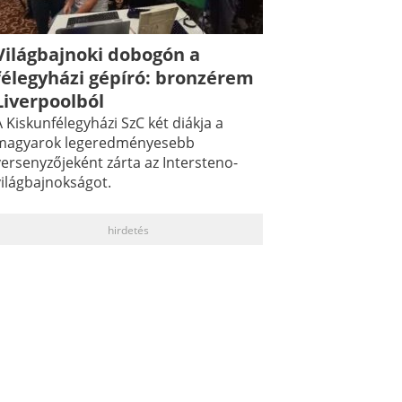
Világbajnoki dobogón a
félegyházi gépíró: bronzérem
Liverpoolból
 Kiskunfélegyházi SzC két diákja a
magyarok legeredményesebb
versenyzőjeként zárta az Intersteno-
világbajnokságot.
hirdetés