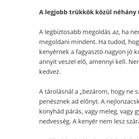
A legjobb trükkök közül néhány
A legbiztosabb megoldás az, ha n
megoldani mindent. Ha tudod, hogy
kenyérnek a fagyasztó nagyon jó k
annyit veszel elő, amennyi kell. 
kedvez.
A tárolásnál a „bezárom, hogy ne s
penésznek ad előnyt. A nejlonzacs
konyhád párás, vagy meleg, vagy gy
nedvesség. A kenyér nem lesz szár