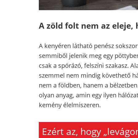
A zöld folt nem az eleje
A kenyéren látható penész sokszor 
semmiből jelenik meg egy pöttyben
csak a spórázó, felszíni szakasz. A
szemmel nem mindig követhető háló
nem a földben, hanem a bélzetben.
olyan anyag, amin egy ilyen hálóza
kemény élelmiszeren.
Ezért az, hogy „levágo