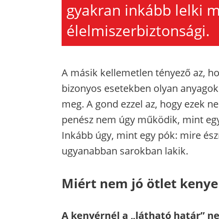
gyakran inkább lelki 
élelmiszerbiztonsági.
A másik kellemetlen tényező az, h
bizonyos esetekben olyan anyagoka
meg. A gond ezzel az, hogy ezek nem 
penész nem úgy működik, mint egy 
Inkább úgy, mint egy pók: mire és
ugyanabban sarokban lakik.
Miért nem jó ötlet keny
A kenyérnél a „látható határ” ne