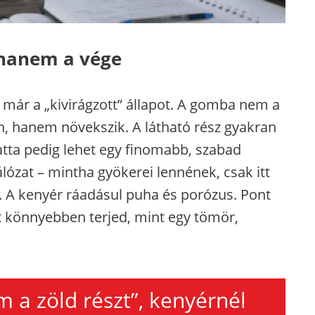
, hanem a vége
már a „kivirágzott” állapot. A gomba nem a
, hanem növekszik. A látható rész gyakran
latta pedig lehet egy finomabb, szabad
zat – mintha gyökerei lennének, csak itt
 A kenyér ráadásul puha és porózus. Pont
t könnyebben terjed, mint egy tömör,
m a zöld részt”, kenyérnél