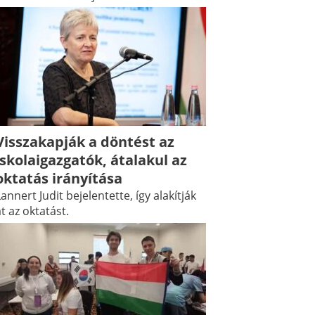
Visszakapják a döntést az
iskolaigazgatók, átalakul az
oktatás irányítása
annert Judit bejelentette, így alakítják
t az oktatást.