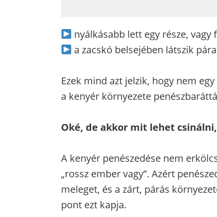
nyálkásabb lett egy része, vagy 
a zacskó belsejében látszik pára
Ezek mind azt jelzik, hogy nem egy
a kenyér környezete penészbaráttá 
Oké, de akkor mit lehet csinálni
A kenyér penészedése nem erkölcs
„rossz ember vagy”. Azért penészed
meleget, és a zárt, párás környeze
pont ezt kapja.