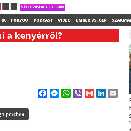
VÁLTOZÁSOK A SULIBAN
RK
FORYOU
PODCAST
VIDEÓ
EMBER VS. GÉP
SZAKMÁ
i a kenyérről?
Facebook
Messenger
WhatsApp
Viber
Gmail
Linke
Em
 1 percben
S
a