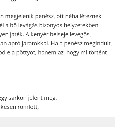
n megjelenik penész, ott néha léteznek
él a bő levágás bizonyos helyzetekben
en játék. A kenyér belseje levegős,
 van apró járatokkal. Ha a penész megindult,
d-e a pöttyöt, hanem az, hogy mi történt
egy sarkon jelent meg,
skésen romlott,
_