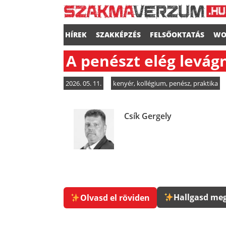
HÍREK
SZAKKÉPZÉS
FELSŐOKTATÁS
WO
A penészt elég levágn
2026. 05. 11.
kenyér
,
kollégium
,
penész
,
praktika
Csík Gergely
Hallgasd meg
Olvasd el röviden