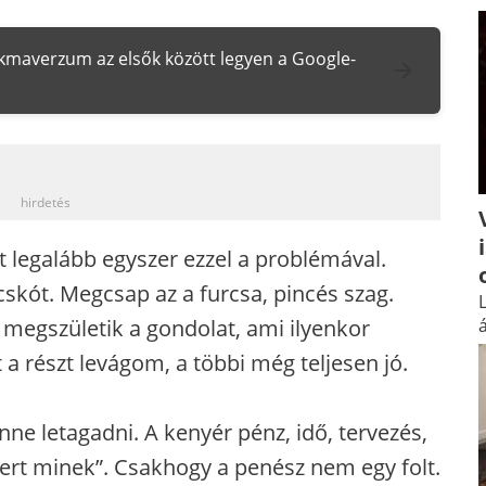
zakmaverzum az elsők között legyen a Google-
_
hirdetés
 legalább egyszer ezzel a problémával.
cskót. Megcsap az a furcsa, pincés szag.
L
 megszületik a gondolat, ami ilyenkor
á
a részt levágom, a többi még teljesen jó.
ne letagadni. A kenyér pénz, idő, tervezés,
 mert minek”. Csakhogy a penész nem egy folt.