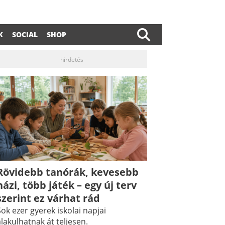
K
SOCIAL
SHOP
hirdetés
dIn
ail
Rövidebb tanórák, kevesebb
házi, több játék – egy új terv
szerint ez várhat rád
ok ezer gyerek iskolai napjai
lakulhatnak át teljesen.