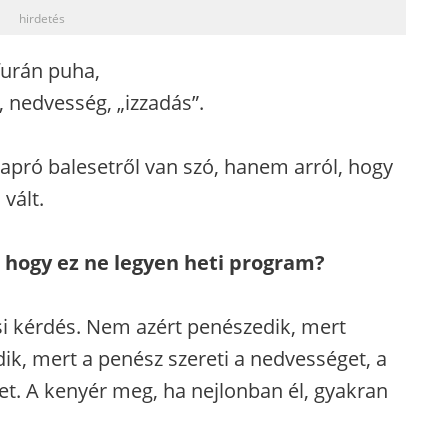
hirdetés
furán puha,
, nedvesség, „izzadás”.
 apró balesetről van szó, hanem arról, hogy
vált.
, hogy ez ne legyen heti program?
i kérdés. Nem azért penészedik, mert
ik, mert a penész szereti a nedvességet, a
tet. A kenyér meg, ha nejlonban él, gyakran