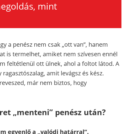
megoldás, mint
ogy a penész nem csak „ott van”, hanem
t is termelhet, amiket nem szívesen ennél
feltétlenül ott ülnek, ahol a foltot látod. A
ragasztószalag, amit levágsz és kész.
zreveszed, már nem biztos, hogy
eret „menteni” penész után?
m egyenlő a „valódi határral”.