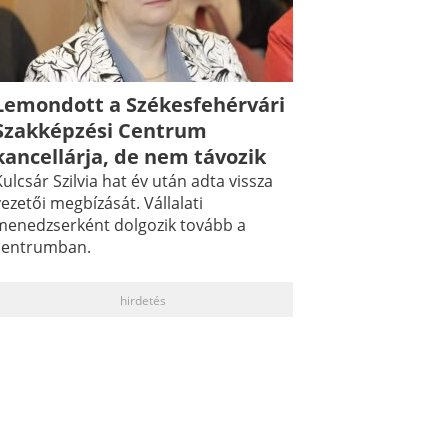
Lemondott a Székesfehérvári
Szakképzési Centrum
kancellárja, de nem távozik
ulcsár Szilvia hat év után adta vissza
ezetői megbízását. Vállalati
menedzserként dolgozik tovább a
centrumban.
hirdetés