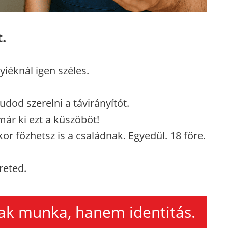
.
iéknál igen széles.
dod szerelni a távirányítót.
ár ki ezt a küszöböt!
r főzhetsz is a családnak. Egyedül. 18 főre.
reted.
ak munka, hanem identitás.