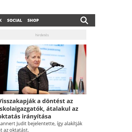
K
SOCIAL
SHOP
hirdetés
Visszakapják a döntést az
dIn
ail
iskolaigazgatók, átalakul az
oktatás irányítása
annert Judit bejelentette, így alakítják
t az oktatást.