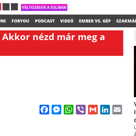
VÁLTOZÁSOK A SULIBAN
RK
FORYOU
PODCAST
VIDEÓ
EMBER VS. GÉP
SZAKMÁ
l? Akkor nézd már meg a
Facebook
Messenger
WhatsApp
Viber
Gmail
Linke
Em
L
á