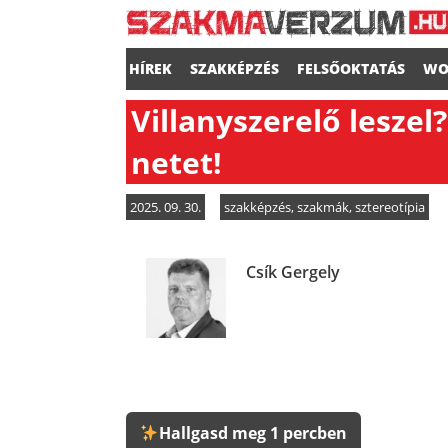
HÍREK
SZAKKÉPZÉS
FELSŐOKTATÁS
WO
Villanyszerelő lesze
netet!
2025. 09. 30.
szakképzés
,
szakmák
,
sztereotípia
Csík Gergely
Hallgasd meg 1 percben