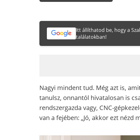
Itt állíthatod be, hogy a S
találatokban!
Nagyi mindent tud. Még azt is, ami
tanulsz, onnantól hivatalosan is cs
rendszergazda vagy, CNC-gépkezelő,
van a fejében: „Jó, akkor ezt nézd 