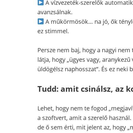
A vízvezeték-szerelők automati
avanzsálnak.
A műkörmösök… na jó, ők tényle
ez stimmel.
Persze nem baj, hogy a nagyi nem t
látja, hogy „ügyes vagy, aranykezű
üldögélsz naphosszat”. És ez neki 
Tudd: amit csinálsz, az 
Lehet, hogy nem te fogod „megjavíta
a szoftvert, amit a szerelő használ.
de ő sem érti, mit jelent az, hogy