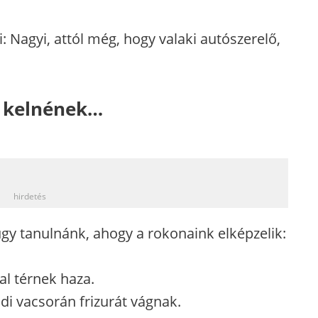
 Nagyi, attól még, hogy valaki autószerelő,
e kelnének…
_
hirdetés
gy tanulnánk, ahogy a rokonaink elképzelik:
al térnek haza.
i vacsorán frizurát vágnak.