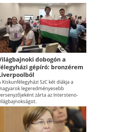
Világbajnoki dobogón a
félegyházi gépíró: bronzérem
Liverpoolból
 Kiskunfélegyházi SzC két diákja a
magyarok legeredményesebb
versenyzőjeként zárta az Intersteno-
világbajnokságot.