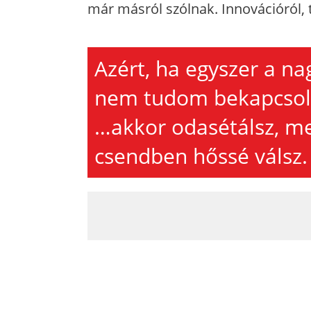
már másról szólnak. Innovációról, 
Azért, ha egyszer a na
nem tudom bekapcsoln
…akkor odasétálsz, m
csendben hőssé válsz.