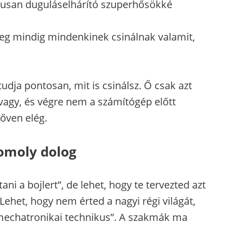
kusan duguláselhárító szuperhősökké
g mindig mindenkinek csinálnak valamit,
udja pontosan, mit is csinálsz. Ő csak azt
 vagy, és végre nem a számítógép előtt
bőven elég.
komoly dolog
ni a bojlert”, de lehet, hogy te tervezted azt
 Lehet, hogy nem érted a nagyi régi világát,
 „mechatronikai technikus”. A szakmák ma