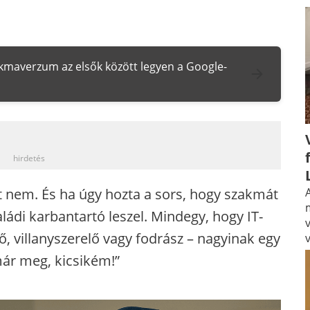
zakmaverzum az elsők között legyen a Google-
_
hirdetés
t nem. És ha úgy hozta a sors, hogy szakmát
A
aládi karbantartó leszel. Mindegy, hogy IT-
 villanyszerelő vagy fodrász – nagyinak egy
már meg, kicsikém!”