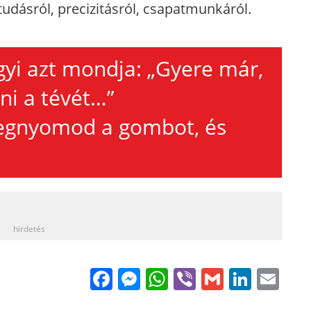
tudásról, precizitásról, csapatmunkáról.
gyi azt mondja: „Gyere már,
i a tévét…”
egnyomod a gombot, és
_
hirdetés
Facebook
Messenger
WhatsApp
Viber
Gmail
Linke
Em