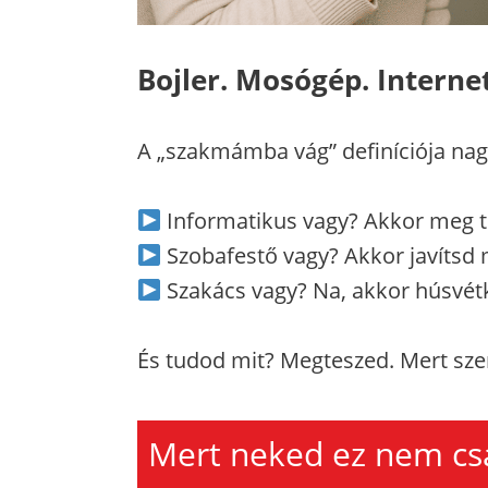
Bojler. Mosógép. Internet
A „szakmámba vág” definíciója nagy
Informatikus vagy? Akkor meg tu
Szobafestő vagy? Akkor javítsd m
Szakács vagy? Na, akkor húsvétko
És tudod mit? Megteszed. Mert sze
Mert neked ez nem cs