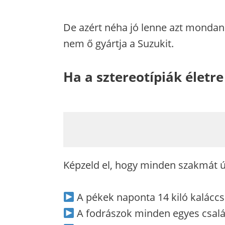
De azért néha jó lenne azt mondani:
nem ő gyártja a Suzukit.
Ha a sztereotípiák életr
Képzeld el, hogy minden szakmát ú
A pékek naponta 14 kiló kaláccs
A fodrászok minden egyes család