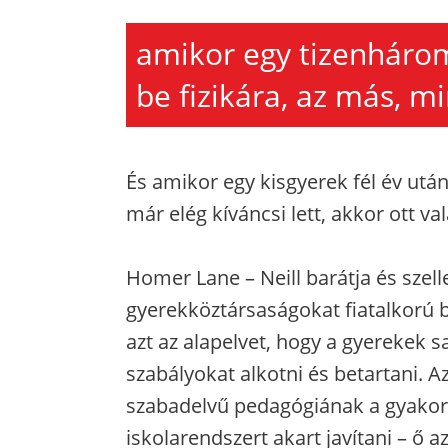
amikor egy tizenháro
be fizikára, az más, m
És amikor egy kisgyerek fél év után
már elég kíváncsi lett, akkor ott va
Homer Lane – Neill barátja és szelle
gyerekköztársaságokat fiatalkorú 
azt az alapelvet, hogy a gyerekek 
szabályokat alkotni és betartani. A
szabadelvű pedagógiának a gyakorla
iskolarendszert akart javítani – ő 