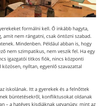
gyerekeket formálni kell. Ő inkább hagyta,
, amit nem rángatni, csak öntözni szabad.
öntenek. Mindenben. Például abban is, hogy
kező nem szimpatikus, nem veszik fel. Ha egy
cs igazgatói titkos fiók, nincs központi
l közösen, nyíltan, egyenlő szavazattal
az iskolának. Itt a gyerekek és a felnőttek
nek büntetésekről, konfliktusokat oldanak
n – a hatéves kisdiáknak ugyanúgy, mint az