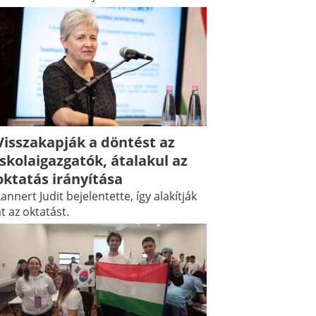
Visszakapják a döntést az
iskolaigazgatók, átalakul az
oktatás irányítása
annert Judit bejelentette, így alakítják
t az oktatást.