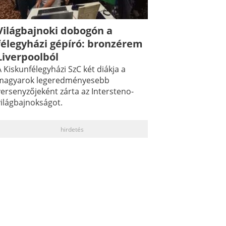
Világbajnoki dobogón a
félegyházi gépíró: bronzérem
Liverpoolból
 Kiskunfélegyházi SzC két diákja a
magyarok legeredményesebb
versenyzőjeként zárta az Intersteno-
világbajnokságot.
hirdetés