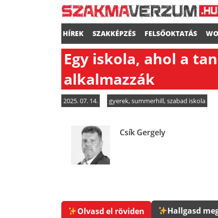
HÍREK
SZAKKÉPZÉS
FELSŐOKTATÁS
WO
Egy iskola, ahol a t
alkalmazzák
2025. 07. 14.
gyerek
,
summerhill
,
szabad iskola
Csík Gergely
Hallgasd meg
Olvasd el röviden