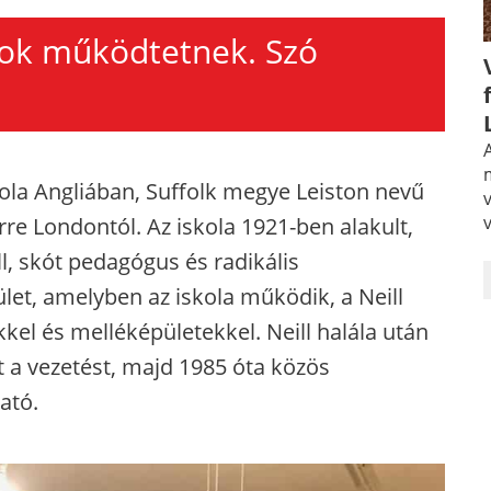
ákok működtetnek. Szó
A
ola Angliában, Suffolk megye Leiston nevű
re Londontól. Az iskola 1921-ben alakult,
l, skót pedagógus és radikális
et, amelyben az iskola működik, a Neill
kel és melléképületekkel. Neill halála után
t a vezetést, majd 1985 óta közös
ató.