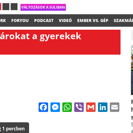
VÁLTOZÁSOK A SULIBAN
RK
FORYOU
PODCAST
VIDEÓ
EMBER VS. GÉP
SZAKMÁ
anárokat a gyerekek
Facebook
Messenger
WhatsApp
Viber
Gmail
Linke
Em
S
 1 percben
a