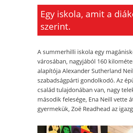
Egy iskola, amit a di
szerint.
A summerhilli iskola egy magánisk
városában, nagyjából 160 kilométer
alapítója Alexander Sutherland Neil
szabadságpárti gondolkodó. Az épül
család tulajdonában van, nagy telek
második felesége, Ena Neill vette á
gyermekük, Zoë Readhead az igazg