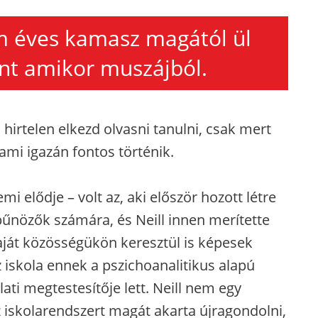
m éves kamasz magától ül
int amikor muszájból.
 hirtelen elkezd olvasni tanulni, csak mert
lami igazán fontos történik.
mi elődje – volt az, aki először hozott létre
bűnözők számára, és Neill innen merítette
saját közösségükön keresztül is képesek
z iskola ennek a pszichoanalitikus alapú
ti megtestesítője lett. Neill nem egy
az iskolarendszert magát akarta újragondolni,