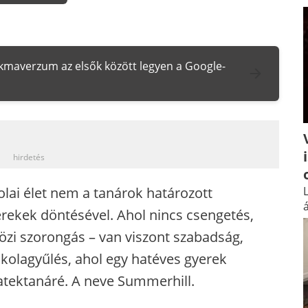
zakmaverzum az elsők között legyen a Google-
_
hirdetés
olai élet nem a tanárok határozott
L
á
rekek döntésével. Ahol nincs csengetés,
közi szorongás – van viszont szabadság,
skolagyűlés, ahol egy hatéves gyerek
atektanáré. A neve Summerhill.