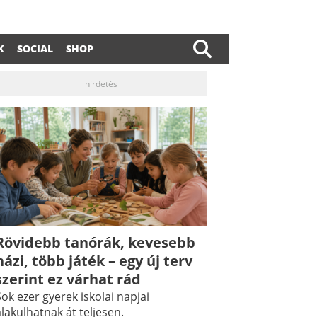
K
SOCIAL
SHOP
hirdetés
Rövidebb tanórák, kevesebb
dIn
ail
házi, több játék – egy új terv
szerint ez várhat rád
ok ezer gyerek iskolai napjai
lakulhatnak át teljesen.