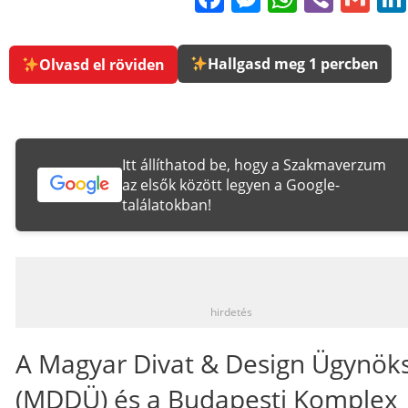
Hallgasd meg 1 percben
Olvasd el röviden
Itt állíthatod be, hogy a Szakmaverzum
az elsők között legyen a Google-
találatokban!
_
hirdetés
A Magyar Divat & Design Ügynök
(MDDÜ) és a Budapesti Komplex