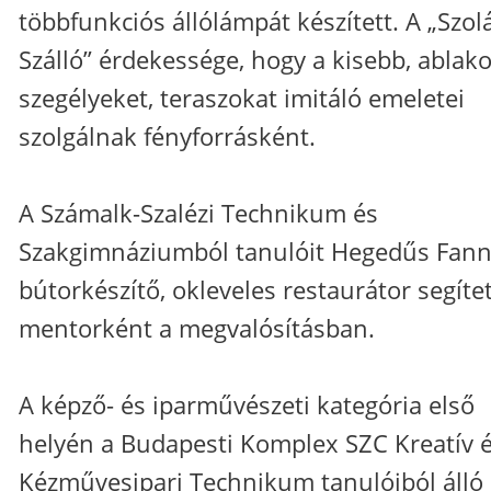
többfunkciós állólámpát készített. A „Szol
Szálló” érdekessége, hogy a kisebb, ablako
szegélyeket, teraszokat imitáló emeletei
szolgálnak fényforrásként.
A Számalk-Szalézi Technikum és
Szakgimnáziumból tanulóit Hegedűs Fann
bútorkészítő, okleveles restaurátor segíte
mentorként a megvalósításban.
A képző- és iparművészeti kategória első
helyén a Budapesti Komplex SZC Kreatív 
Kézművesipari Technikum tanulóiból álló