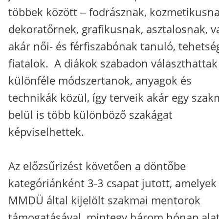
többek között ‒ fodrásznak, kozmetikusna
dekoratőrnek, grafikusnak, asztalosnak, v
akár női- és férfiszabónak tanuló, tehetsé
fiatalok. A diákok szabadon választhattak
különféle módszertanok, anyagok és
technikák közül, így terveik akár egy sza
belül is több különböző szakágat
képviselhettek.
Az előzsűrizést követően a döntőbe
kategóriánként 3-3 csapat jutott, amelyek
MMDÜ által kijelölt szakmai mentorok
támogatásával, mintegy három hónap alat