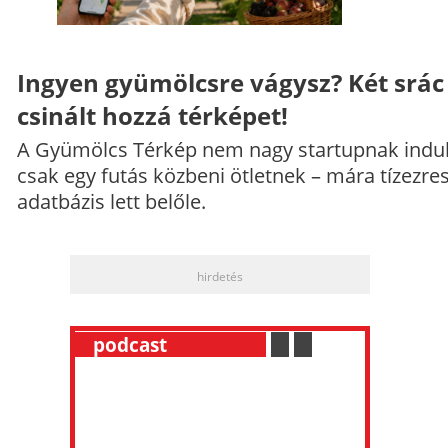
Ingyen gyümölcsre vágysz? Két srác
csinált hozzá térképet!
A Gyümölcs Térkép nem nagy startupnak indul
csak egy futás közbeni ötletnek – mára tízezre
adatbázis lett belőle.
hirdetés
__
podcast
___________
.
__
.
__