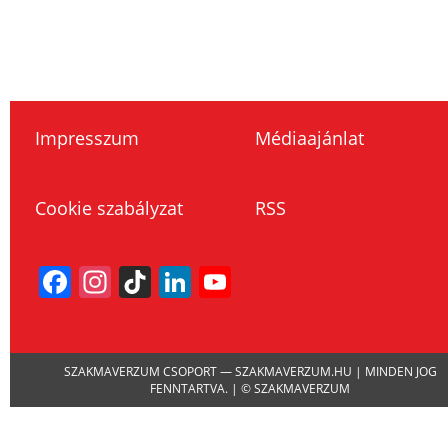
Impresszum
Médiaajánlat
Cookie szabályzat
RSS
Facebook
Instagram
TikTok
LinkedIn
YouTube
Channel
SZAKMAVERZUM CSOPORT — SZAKMAVERZUM.HU | MINDEN JOG
FENNTARTVA. | © SZAKMAVERZUM