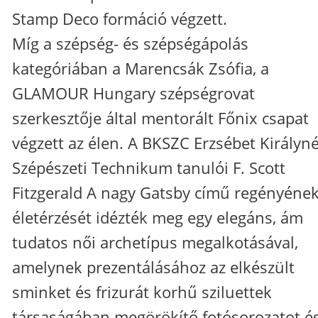
Stamp Deco formáció végzett.
Míg a szépség- és szépségápolás
kategóriában a Marencsák Zsófia, a
GLAMOUR Hungary szépségrovat
szerkesztője által mentorált Főnix csapat
végzett az élen. A BKSZC Erzsébet Királyn
Szépészeti Technikum tanulói F. Scott
Fitzgerald A nagy Gatsby című regényéne
életérzését idézték meg egy elegáns, ám
tudatos női archetípus megalkotásával,
amelynek prezentálásához az elkészült
sminket és frizurát korhű sziluettek
társaságában megörökítő fotósorozatot é