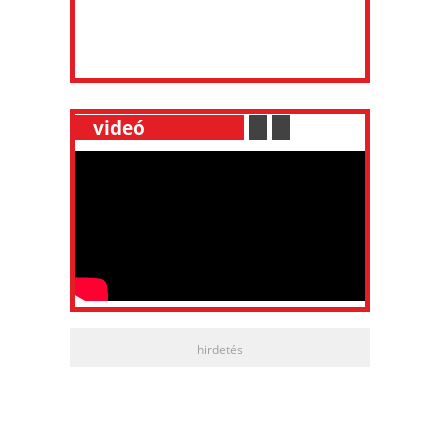
__
videó
___________
.
__
.
__
hirdetés