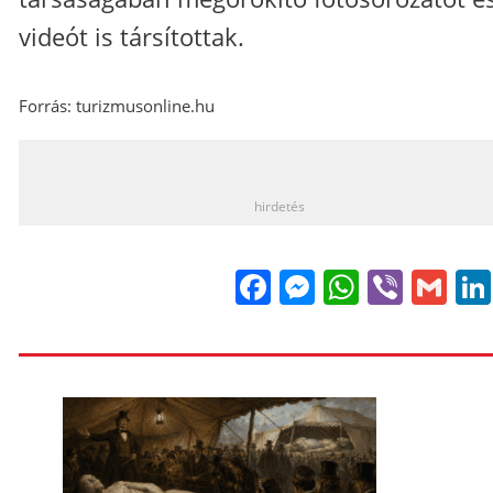
videót is társítottak.
Forrás: turizmusonline.hu
_
hirdetés
Facebook
Messenge
WhatsA
Viber
Gm