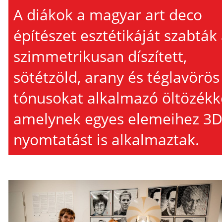
A diákok a magyar art deco
építészet esztétikáját szabták 
szimmetrikusan díszített,
sötétzöld, arany és téglavörös
tónusokat alkalmazó öltözékk
amelynek egyes elemeihez 3
nyomtatást is alkalmaztak.