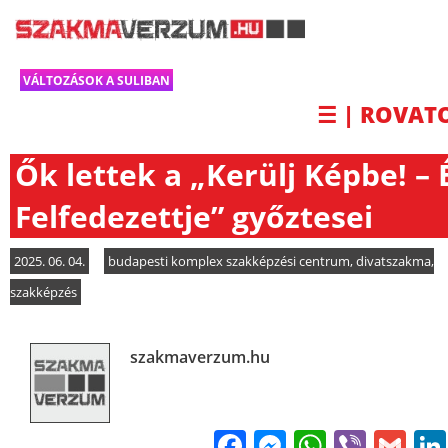
VÁLTOZÁSOK A SULIBAN
☰ | ROVAT
Ők lettek a „Kerülj Képbe! – 
Felfedezettje” győztesei
2025. 06. 04.
budapesti komplex szakképzési centrum
,
divatszakma
,
szakképzés
szakmaverzum.hu
Facebook
Messenge
WhatsA
Viber
Gm