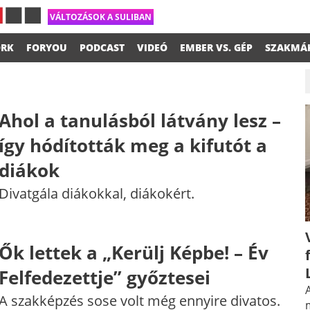
VÁLTOZÁSOK A SULIBAN
RK
FORYOU
PODCAST
VIDEÓ
EMBER VS. GÉP
SZAKMÁ
Ahol a tanulásból látvány lesz –
így hódították meg a kifutót a
diákok
Divatgála diákokkal, diákokért.
Ők lettek a „Kerülj Képbe! – Év
Felfedezettje” győztesei
A
A szakképzés sose volt még ennyire divatos.