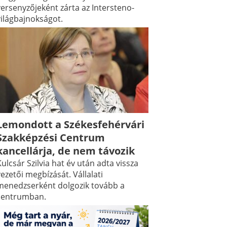
versenyzőjeként zárta az Intersteno-
világbajnokságot.
Lemondott a Székesfehérvári
Szakképzési Centrum
kancellárja, de nem távozik
ulcsár Szilvia hat év után adta vissza
ezetői megbízását. Vállalati
menedzserként dolgozik tovább a
centrumban.