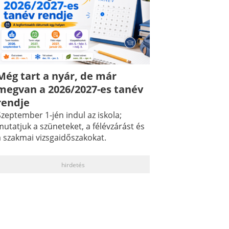
Még tart a nyár, de már
megvan a 2026/2027-es tanév
rendje
zeptember 1-jén indul az iskola;
utatjuk a szüneteket, a félévzárást és
a szakmai vizsgaidőszakokat.
hirdetés