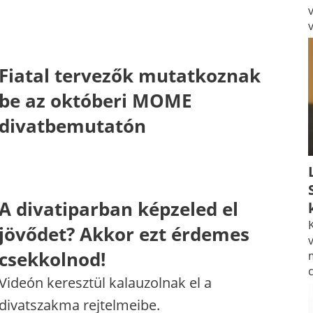
Fiatal tervezők mutatkoznak
be az októberi MOME
divatbemutatón
A divatiparban képzeled el
K
jövődet? Akkor ezt érdemes
v
csekkolnod!
Videón keresztül kalauzolnak el a
divatszakma rejtelmeibe.