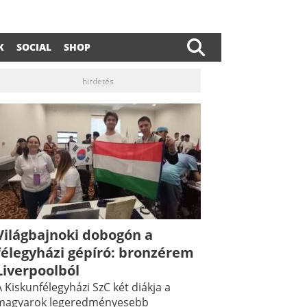
K
SOCIAL
SHOP
hirdetés
Világbajnoki dobogón a
félegyházi gépíró: bronzérem
Liverpoolból
 Kiskunfélegyházi SzC két diákja a
magyarok legeredményesebb