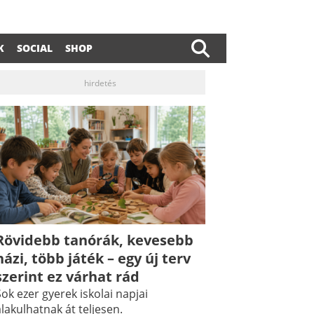
K
SOCIAL
SHOP
hirdetés
Rövidebb tanórák, kevesebb
házi, több játék – egy új terv
dIn
ail
szerint ez várhat rád
ok ezer gyerek iskolai napjai
lakulhatnak át teljesen.