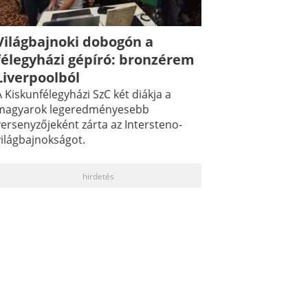
Világbajnoki dobogón a
félegyházi gépíró: bronzérem
Liverpoolból
 Kiskunfélegyházi SzC két diákja a
magyarok legeredményesebb
versenyzőjeként zárta az Intersteno-
világbajnokságot.
hirdetés