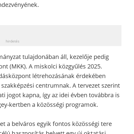
endezvényének.
_
hirdetés
mányzat tulajdonában áll, kezelője pedig
ont (MKK). A miskolci közgyűlés 2025.
tudásközpont létrehozásának érdekében
 a szakképzési centrumnak. A tervezet szerint
i jogot kapna, így az idei évben továbbra is
ey-kertben a közösségi programok.
et a belváros egyik fontos közösségi tere
célú hasznosítás helyett egy új oktatási