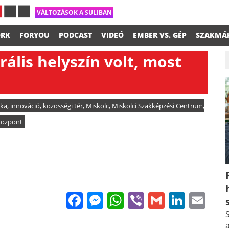
VÁLTOZÁSOK A SULIBAN
RK
FORYOU
PODCAST
VIDEÓ
EMBER VS. GÉP
SZAKMÁ
ális helyszín volt, most
ika
,
innováció
,
közösségi tér
,
Miskolc
,
Miskolci Szakképzési Centrum
,
központ
Facebook
Messenger
WhatsApp
Viber
Gmail
Linke
Em
S
a