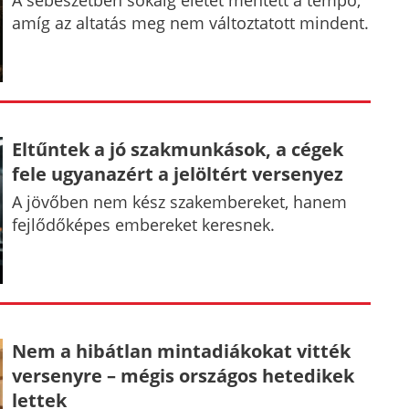
A sebészetben sokáig életet mentett a tempó,
amíg az altatás meg nem változtatott mindent.
Eltűntek a jó szakmunkások, a cégek
fele ugyanazért a jelöltért versenyez
A jövőben nem kész szakembereket, hanem
fejlődőképes embereket keresnek.
Nem a hibátlan mintadiákokat vitték
versenyre – mégis országos hetedikek
lettek