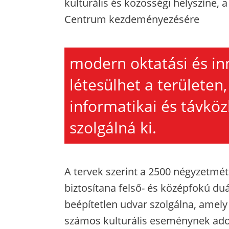
kulturális és közösségi helyszíne, 
Centrum kezdeményezésére
modern oktatási és in
létesülhet a területen
informatikai és távköz
szolgálná ki.
A tervek szerint a 2500 négyzetmé
biztosítana felső- és középfokú duá
beépítetlen udvar szolgálna, amely 
számos kulturális eseménynek adot