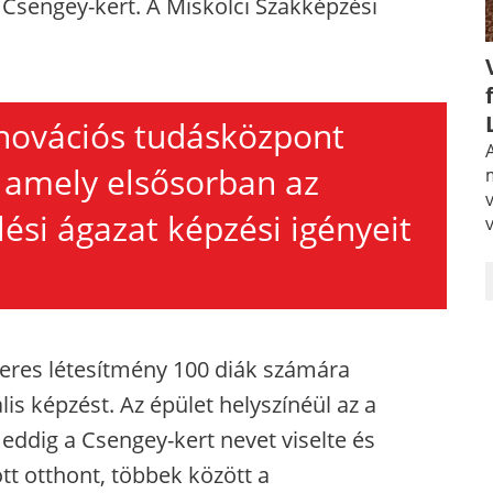
a Csengey-kert. A Miskolci Szakképzési
novációs tudásközpont
A
, amely elsősorban az
lési ágazat képzési igényeit
teres létesítmény 100 diák számára
lis képzést. Az épület helyszínéül az a
eddig a Csengey-kert nevet viselte és
t otthont, többek között a