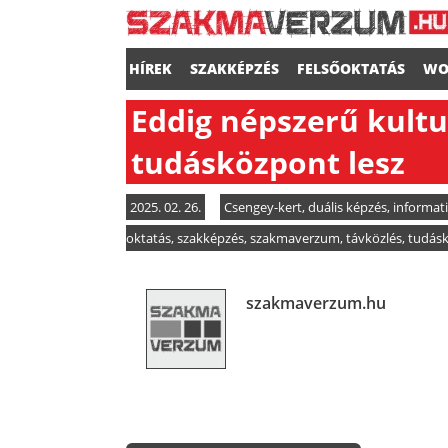
HÍREK
SZAKKÉPZÉS
FELSŐOKTATÁS
WO
Eddig népszerű kultur
tudásközpont lesz
2025. 02. 26.
Csengey-kert
,
duális képzés
,
informat
oktatás
,
szakképzés
,
szakmaverzum
,
távközlés
,
tudás
szakmaverzum.hu