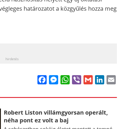
 végleges határozatot a közgyűlés hozza meg
_
hirdetés
Facebook
Messenger
WhatsApp
Viber
Gmail
Linke
Em
Robert Liston villámgyorsan operált,
néha pont ez volt a baj