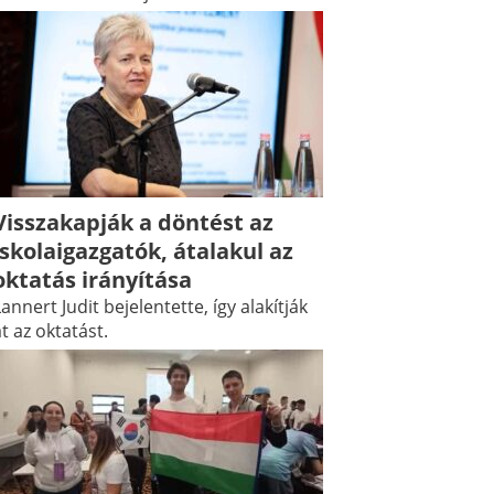
Visszakapják a döntést az
iskolaigazgatók, átalakul az
oktatás irányítása
annert Judit bejelentette, így alakítják
t az oktatást.