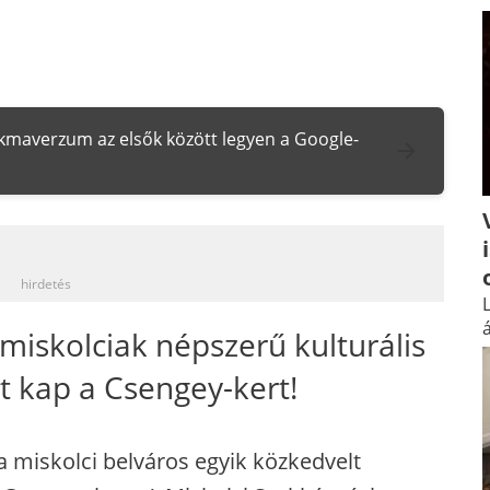
zakmaverzum az elsők között legyen a Google-
_
hirdetés
L
á
a miskolciak népszerű kulturális
t kap a Csengey-kert!
a miskolci belváros egyik közkedvelt