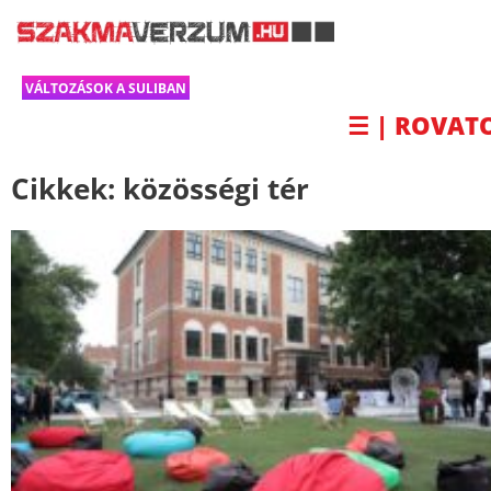
VÁLTOZÁSOK A SULIBAN
☰ | ROVAT
Cikkek:
közösségi tér