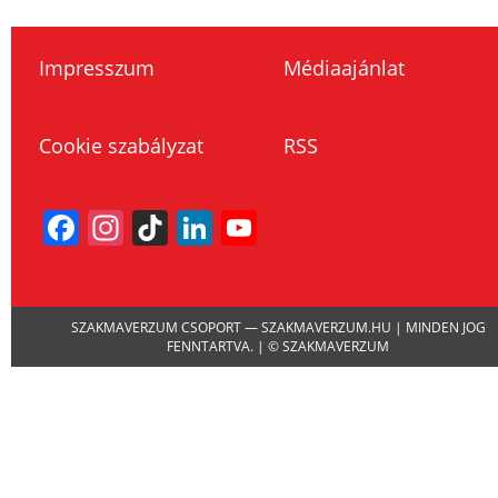
Impresszum
Médiaajánlat
Cookie szabályzat
RSS
Facebook
Instagram
TikTok
LinkedIn
YouTube
Channel
SZAKMAVERZUM CSOPORT — SZAKMAVERZUM.HU | MINDEN JOG
FENNTARTVA. | © SZAKMAVERZUM