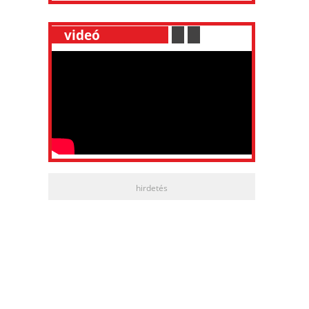
__
videó
___________
.
__
.
__
hirdetés