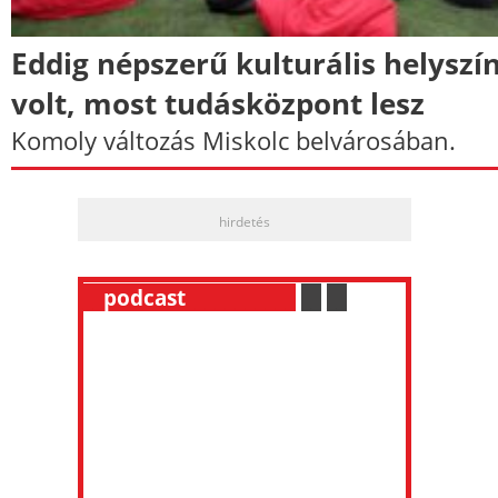
Eddig népszerű kulturális helyszí
volt, most tudásközpont lesz
Komoly változás Miskolc belvárosában.
hirdetés
__
podcast
___________
.
__
.
__