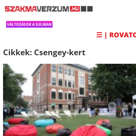
VÁLTOZÁSOK A SULIBAN
☰ | ROVAT
Cikkek:
Csengey-kert