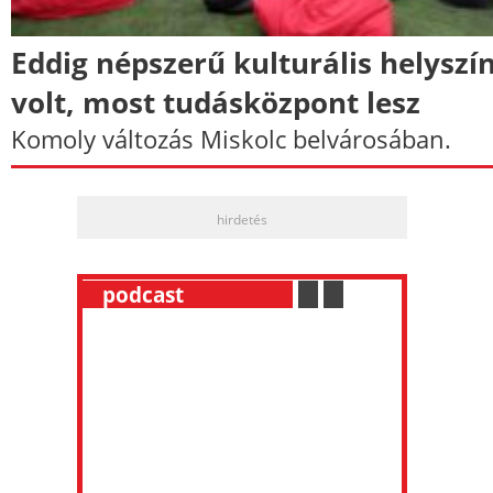
Eddig népszerű kulturális helyszí
volt, most tudásközpont lesz
Komoly változás Miskolc belvárosában.
hirdetés
__
podcast
___________
.
__
.
__