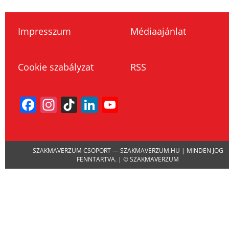
Impresszum
Médiaajánlat
Cookie szabályzat
RSS
Facebook
Instagram
TikTok
LinkedIn
YouTube
Channel
SZAKMAVERZUM CSOPORT — SZAKMAVERZUM.HU | MINDEN JOG
FENNTARTVA. | © SZAKMAVERZUM