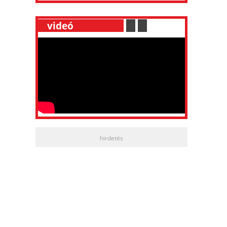
__
videó
___________
.
__
.
__
hirdetés