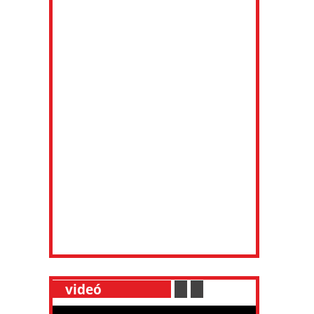
__
videó
___________
.
__
.
__