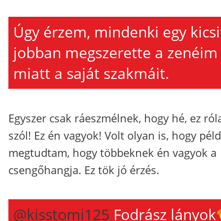
Úgy érzem, mindenki egy kicsi
jobban megszerette a zenéim
miatt a saját szakmáit.
Egyszer csak ráeszmélnek, hogy hé, ez ró
szól! Ez én vagyok! Volt olyan is, hogy pél
megtudtam, hogy többeknek én vagyok a
csengőhangja. Ez tök jó érzés.
@kisstomi125
Fodrász lányok