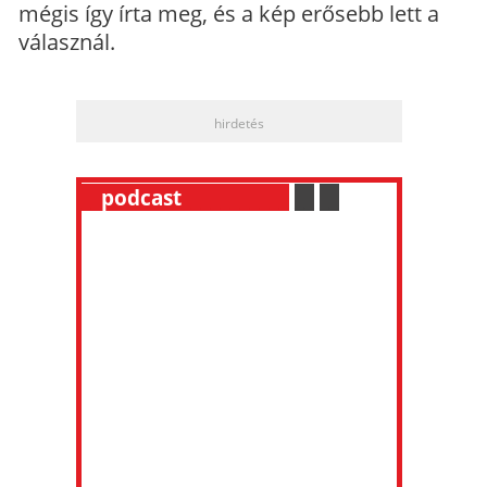
mégis így írta meg, és a kép erősebb lett a
válasznál.
hirdetés
__
podcast
___________
.
__
.
__