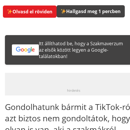
Hallgasd meg 1 percben
Olvasd el röviden
Itt állíthatod be, hogy a Szakmaverzum
az elsők között legyen a Google-
találatokban!
_
hirdetés
Gondolhatunk bármit a TikTok-ró
azt biztos nem gondoltátok, hogy
olyan is van, aki a szakmákról