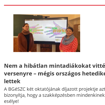
Nem a hibátlan mintadiákokat vitt
versenyre – mégis országos hetedik
lettek
A BGéSZC két oktatójának díjazott projektje az
bizonyítja, hogy a szakképzésben mindenkinek
esélye!