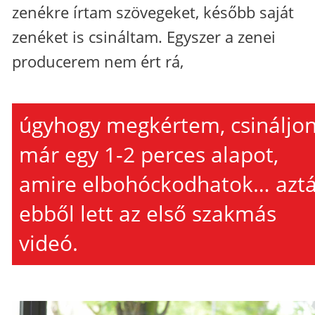
zenékre írtam szövegeket, később saját
zenéket is csináltam. Egyszer a zenei
producerem nem ért rá,
úgyhogy megkértem, csináljo
már egy 1-2 perces alapot,
amire elbohóckodhatok… azt
ebből lett az első szakmás
videó.