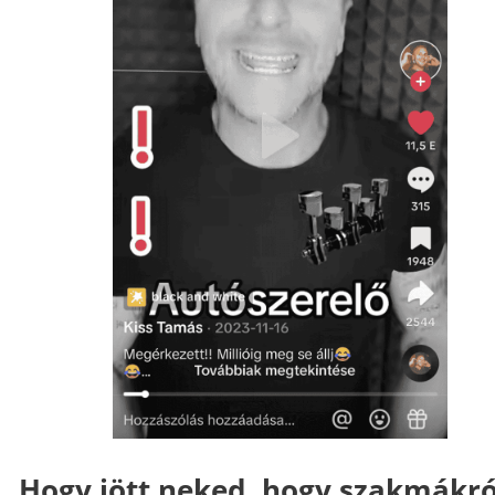
Hogy jött neked, hogy szakmákró