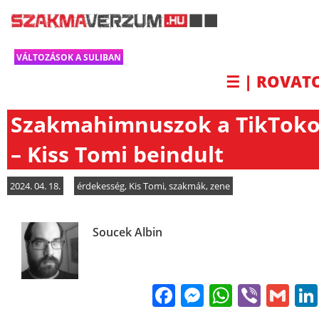
VÁLTOZÁSOK A SULIBAN
☰ | ROVAT
Szakmahimnuszok a TikTok
– Kiss Tomi beindult
2024. 04. 18.
érdekesség
,
Kis Tomi
,
szakmák
,
zene
Soucek Albin
Facebook
Messenge
WhatsA
Viber
Gm