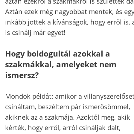
aztán ezekről a szakmákról is születtek da
Aztán ezek még nagyobbat mentek, és eg
inkább jöttek a kívánságok, hogy erről is, 
is csinálj már egyet!
Hogy boldogultál azokkal a
szakmákkal, amelyeket nem
ismersz?
Mondok példát: amikor a villanyszerelőse
csináltam, beszéltem pár ismerősömmel,
akiknek az a szakmája. Azoktól meg, akik
kérték, hogy erről, arról csináljak dalt,