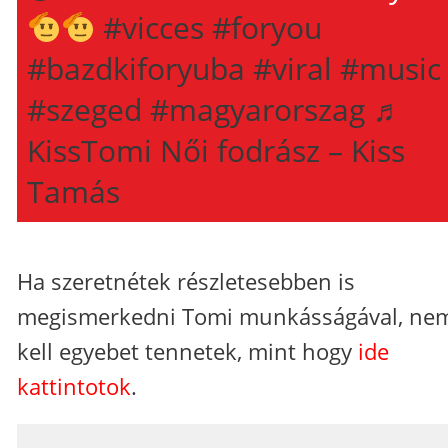
#vicces
#foryou
#bazdkiforyuba
#viral
#music
#szeged
#magyarorszag
♬
KissTomi Női fodrász – Kiss
Tamás
Ha szeretnétek részletesebben is
megismerkedni Tomi munkásságával, ne
kell egyebet tennetek, mint hogy
ide
kattintotok
.
_