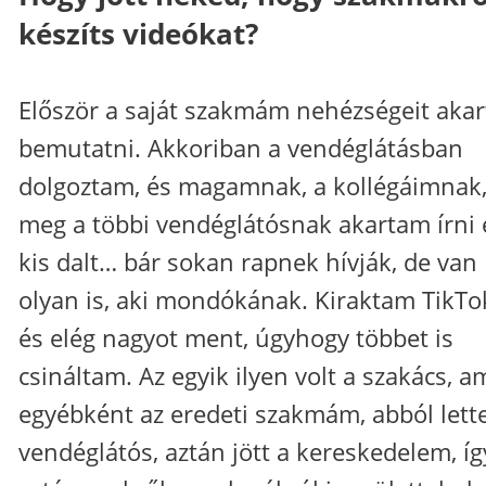
készíts videókat?
Először a saját szakmám nehézségeit aka
bemutatni. Akkoriban a vendéglátásban
dolgoztam, és magamnak, a kollégáimnak
meg a többi vendéglátósnak akartam írni 
kis dalt… bár sokan rapnek hívják, de van
olyan is, aki mondókának. Kiraktam TikTok
és elég nagyot ment, úgyhogy többet is
csináltam. Az egyik ilyen volt a szakács, a
egyébként az eredeti szakmám, abból let
vendéglátós, aztán jött a kereskedelem, íg