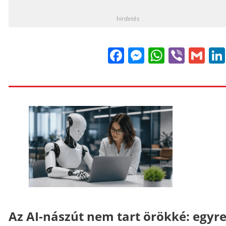
hirdetés
Facebook
Messenge
WhatsA
Viber
Gm
Az AI-nászút nem tart örökké: egyr