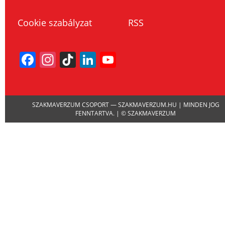
Cookie szabályzat
RSS
Facebook
Instagram
TikTok
LinkedIn
YouTube
Channel
SZAKMAVERZUM CSOPORT — SZAKMAVERZUM.HU | MINDEN JOG
FENNTARTVA. | © SZAKMAVERZUM