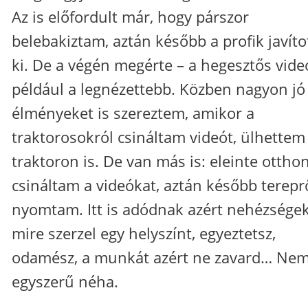
Az is előfordult már, hogy párszor
belebakiztam, aztán később a profik javíto
ki. De a végén megérte – a hegesztős vid
például a legnézettebb. Közben nagyon jó
élményeket is szereztem, amikor a
traktorosokról csináltam videót, ülhettem
traktoron is. De van más is: eleinte ottho
csináltam a videókat, aztán később terepr
nyomtam. Itt is adódnak azért nehézségek
mire szerzel egy helyszínt, egyeztetsz,
odamész, a munkát azért ne zavard… Ne
egyszerű néha.