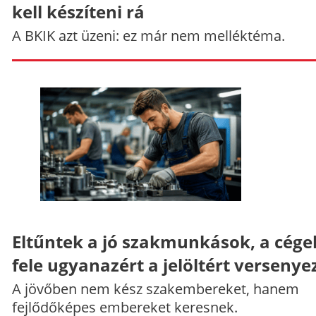
kell készíteni rá
A BKIK azt üzeni: ez már nem melléktéma.
Eltűntek a jó szakmunkások, a cége
fele ugyanazért a jelöltért versenye
A jövőben nem kész szakembereket, hanem
fejlődőképes embereket keresnek.