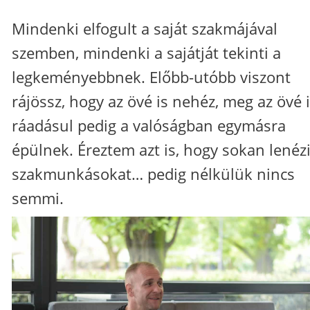
Mindenki elfogult a saját szakmájával
szemben, mindenki a sajátját tekinti a
legkeményebbnek. Előbb-utóbb viszont
rájössz, hogy az övé is nehéz, meg az övé i
ráadásul pedig a valóságban egymásra
épülnek. Éreztem azt is, hogy sokan lenéz
szakmunkásokat… pedig nélkülük nincs
semmi.