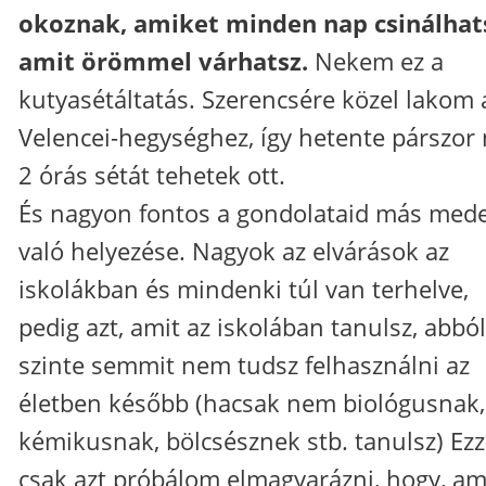
okoznak, amiket minden nap csinálhat
amit örömmel várhatsz.
Nekem ez a
kutyasétáltatás. Szerencsére közel lakom 
Velencei-hegységhez, így hetente párszor 
2 órás sétát tehetek ott.
És nagyon fontos a gondolataid más med
való helyezése. Nagyok az elvárások az
iskolákban és mindenki túl van terhelve,
pedig azt, amit az iskolában tanulsz, abból
szinte semmit nem tudsz felhasználni az
életben később (hacsak nem biológusnak,
kémikusnak, bölcsésznek stb. tanulsz) Ezz
csak azt próbálom elmagyarázni, hogy, am