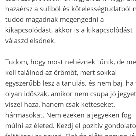
hazaérsz a suliból és kötelességtudatból
tudod magadnak megengedni a
kikapcsolódást, akkor is a kikapcsolódást
válaszd elsőnek.
Tudom, hogy most nehéznek tűnik, de m
kell találnod az örömöt, mert sokkal
egyszerűbb lesz a tanulás, és nem baj, ha
olyan időszak, amikor nem csupa jó jegye
viszel haza, hanem csak ketteseket,
hármasokat. Nem ezeken a jegyeken fog
múlni az életed. Kezdj el pozitív gondolat
feltölteni az agyad. Elalvás előtt nagyon jó