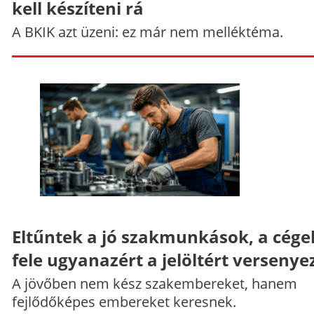
kell készíteni rá
A BKIK azt üzeni: ez már nem melléktéma.
Eltűntek a jó szakmunkások, a cége
fele ugyanazért a jelöltért versenye
A jövőben nem kész szakembereket, hanem
fejlődőképes embereket keresnek.