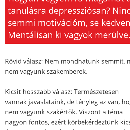
tanulásra depressziósan? Nin
semmi motivációm, se kedve
Mentálisan ki vagyok merülve
Rövid válasz: Nem mondhatunk semmit, 
nem vagyunk szakemberek.
Kicsit hosszabb válasz: Természetesen
vannak javaslataink, de tényleg az van, h
nem vagyunk szakértők. Viszont a téma
nagyon fontos, ezért körbekérdeztünk kics