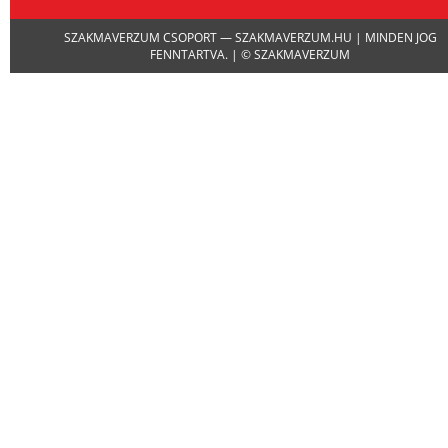
SZAKMAVERZUM CSOPORT — SZAKMAVERZUM.HU | MINDEN JOG
FENNTARTVA. | © SZAKMAVERZUM