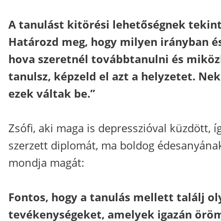
A tanulást kitörési lehetőségnek tekin
Határozd meg, hogy milyen irányban é
hova szeretnél továbbtanulni és mikö
tanulsz, képzeld el azt a helyzetet. N
ezek váltak be.”
Zsófi, aki maga is depresszióval küzdött, í
szerzett diplomát, ma boldog édesanyána
mondja magát:
Fontos, hogy a tanulás mellett találj o
tevékenységeket, amelyek igazán örö