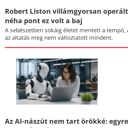
Robert Liston villámgyorsan operált
néha pont ez volt a baj
A sebészetben sokáig életet mentett a tempó,
az altatás meg nem változtatott mindent.
Az AI-nászút nem tart örökké: egyr