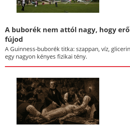
A buborék nem attól nagy, hogy er
fújod
A Guinness-buborék titka: szappan, víz, gliceri
egy nagyon kényes fizikai tény.