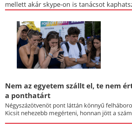
mellett akár skype-on is tanácsot kaphats
Nem az egyetem szállt el, te nem ér
a ponthatárt
Négyszázötvenöt pont láttán könnyű felháboro
Kicsit nehezebb megérteni, honnan jött a szám