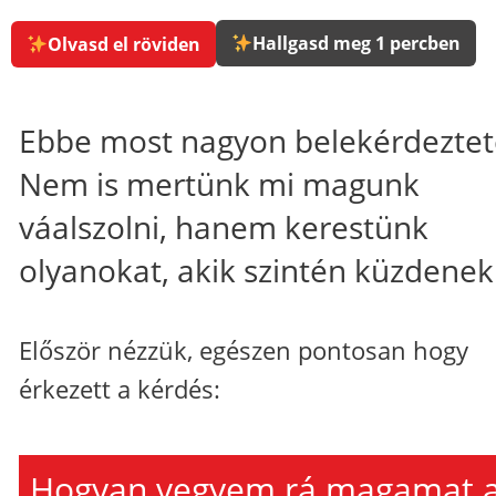
Hallgasd meg 1 percben
Olvasd el röviden
Ebbe most nagyon belekérdeztet
Nem is mertünk mi magunk
váalszolni, hanem kerestünk
olyanokat, akik szintén küzdenek
Először nézzük, egészen pontosan hogy
érkezett a kérdés:
Hogyan vegyem rá magamat 