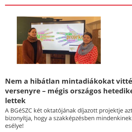
Nem a hibátlan mintadiákokat vitt
versenyre – mégis országos hetedik
lettek
A BGéSZC két oktatójának díjazott projektje az
bizonyítja, hogy a szakképzésben mindenkinek
esélye!