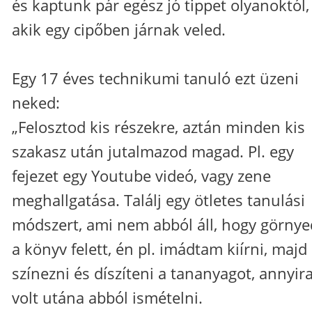
és kaptunk pár egész jó tippet olyanoktól,
akik egy cipőben járnak veled.
Egy 17 éves technikumi tanuló ezt üzeni
neked:
„Felosztod kis részekre, aztán minden kis
szakasz után jutalmazod magad. Pl. egy
fejezet egy Youtube videó, vagy zene
meghallgatása. Találj egy ötletes tanulási
módszert, ami nem abból áll, hogy görnye
a könyv felett, én pl. imádtam kiírni, majd
színezni és díszíteni a tananyagot, annyira
volt utána abból ismételni.