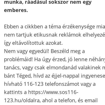
munka, ráadásul sokszor nem egy
emberes.
Ebben a cikkben a téma érzékenysége mia
nem tartjuk etikusnak reklámok elhelyezé
így eltávolítottuk azokat.
Nem vagy egyedül! Beszéld meg a
problémáid! Ha úgy érzed, jó lenne néhán
tanács, vagy csak elmondanád valakinek 
bánt Téged, hívd az éjjel-nappal ingyenes
hívható 116-123 telefonszámot vagy a
kattints a
https://www.sos116-
123.hu/
oldalra, ahol a telefon, és email