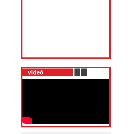
__
videó
___________
.
__
.
__