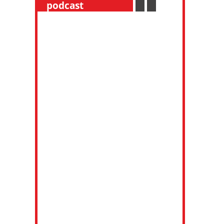
__
podcast
___________
.
__
.
__