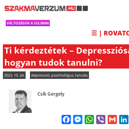
VÁLTOZÁSOK A SULIBAN
☰ | ROVAT
Ti kérdeztétek – Depresszió
hogyan tudok tanulni?
2023. 10. 24.
depresszió
,
pszichológus
,
tanulás
Csík Gergely
Facebook
Messenge
WhatsA
Viber
Gm