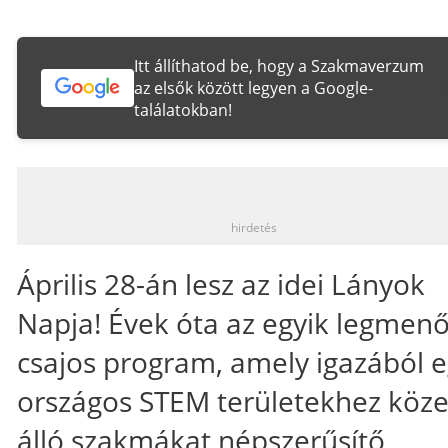
Itt állíthatod be, hogy a Szakmaverzum
az elsők között legyen a Google-
találatokban!
_
hirdetés
Április 28-án lesz az idei Lányok
Napja! Évek óta az egyik legmen
csajos program, amely igazából 
országos STEM területekhez köze
álló szakmákat népszerűsítő