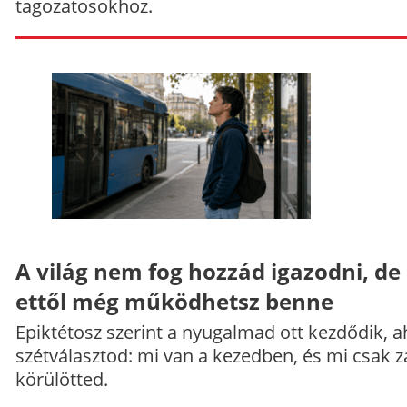
tagozatosokhoz.
A világ nem fog hozzád igazodni, de
ettől még működhetsz benne
Epiktétosz szerint a nyugalmad ott kezdődik, a
szétválasztod: mi van a kezedben, és mi csak z
körülötted.