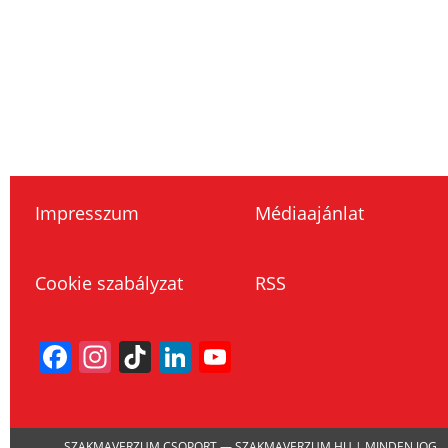
Impresszum
Médiaajánlat
Cookie szabályzat
RSS
Facebook
Instagram
TikTok
LinkedIn
YouTube
Channel
SZAKMAVERZUM CSOPORT — SZAKMAVERZUM.HU | MINDEN JOG