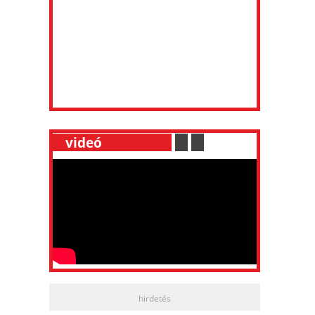
__
videó
___________
.
__
.
__
hirdetés