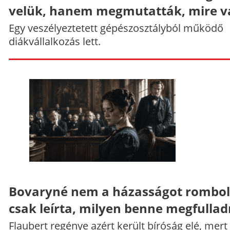
velük, hanem megmutatták, mire v
Egy veszélyeztetett gépészosztályból működő
diákvállalkozás lett.
Bovaryné nem a házasságot rombol
csak leírta, milyen benne megfullad
Flaubert regénye azért került bíróság elé, mert