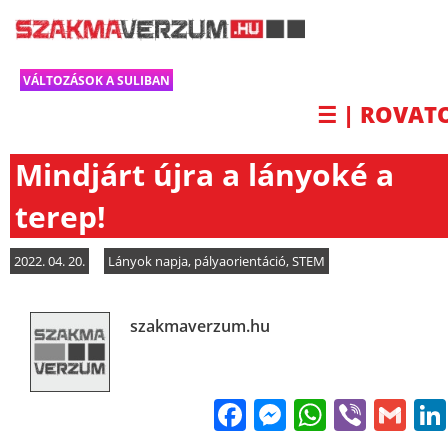
VÁLTOZÁSOK A SULIBAN
☰ | ROVAT
Mindjárt újra a lányoké a
terep!
2022. 04. 20.
Lányok napja
,
pályaorientáció
,
STEM
szakmaverzum.hu
Facebook
Messenge
WhatsA
Viber
Gm