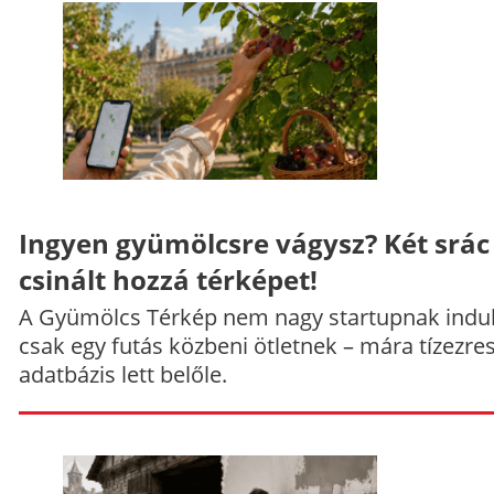
Ingyen gyümölcsre vágysz? Két srác
csinált hozzá térképet!
A Gyümölcs Térkép nem nagy startupnak indul
csak egy futás közbeni ötletnek – mára tízezre
adatbázis lett belőle.