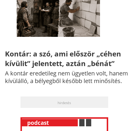
Kontár: a szó, ami először „céhen
kívülit” jelentett, aztán „bénát”
A kontár eredetileg nem ügyetlen volt, hanem
kívülálló, a bélyegből később lett minősítés.
hirdetés
__
podcast
___________
.
__
.
__