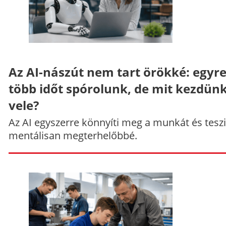
Az AI-nászút nem tart örökké: egyr
több időt spórolunk, de mit kezdün
vele?
Az AI egyszerre könnyíti meg a munkát és teszi
mentálisan megterhelőbbé.