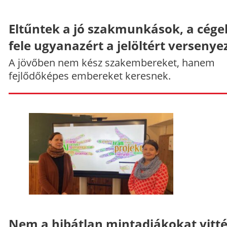
Eltűntek a jó szakmunkások, a cége
fele ugyanazért a jelöltért versenye
A jövőben nem kész szakembereket, hanem
fejlődőképes embereket keresnek.
Nem a hibátlan mintadiákokat vitt