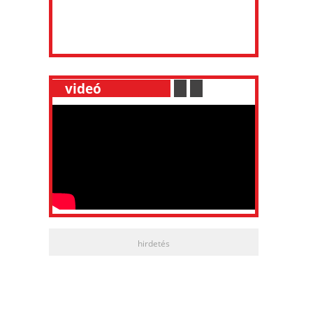
__
videó
___________
.
__
.
__
hirdetés