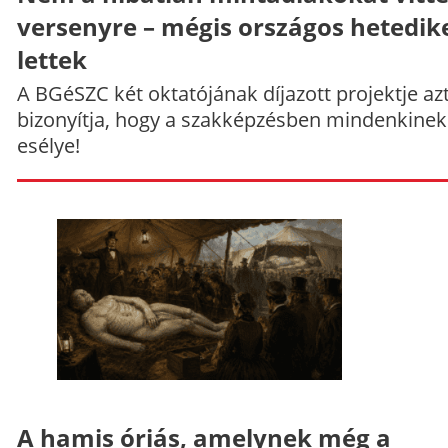
versenyre – mégis országos hetedik
lettek
A BGéSZC két oktatójának díjazott projektje az
bizonyítja, hogy a szakképzésben mindenkinek
esélye!
A hamis óriás, amelynek még a