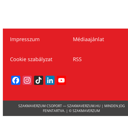
Impresszum
Médiaajánlat
Cookie szabályzat
RSS
Facebook
Instagram
TikTok
LinkedIn
YouTube
Channel
SZAKMAVERZUM CSOPORT — SZAKMAVERZUM.HU | MINDEN JOG
FENNTARTVA. | © SZAKMAVERZUM