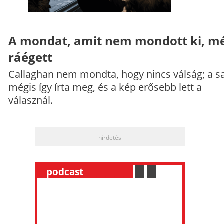
A mondat, amit nem mondott ki, mé
ráégett
Callaghan nem mondta, hogy nincs válság; a sa
mégis így írta meg, és a kép erősebb lett a
válasznál.
hirdetés
__
podcast
___________
.
__
.
__