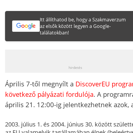
Itt állíthatod be, hogy a Szakmaverzum
az elsők között legyen a Google-
találatokban!
_
hirdetés
Április 7-től megnyílt a
DiscoverEU progr
következő pályázati fordulója
. A programr
április 21. 12:00-ig jelentkezhetnek azok, 
2003. július 1. és 2004. június 30. között születt
az EU valamelyik tagállamában élnek (beleértv