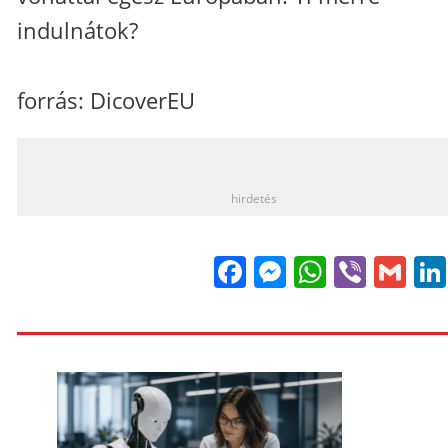
indulnátok?
forrás: DicoverEU
_
hirdetés
Facebook
Messenge
WhatsA
Viber
Gm