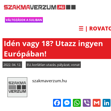
VÁLTOZÁSOK A SULIBAN
☰ | ROVAT
Idén vagy 18? Utazz ingyen
Európában!
2022. 04. 12.
EU
,
korlátlan utazás
,
pályázat
,
vonat
szakmaverzum.hu
Facebook
Messenge
WhatsA
Viber
Gm