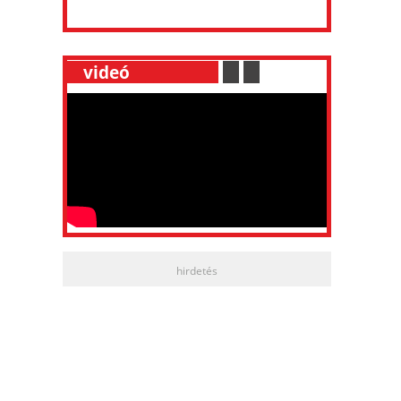
__
videó
___________
.
__
.
__
hirdetés