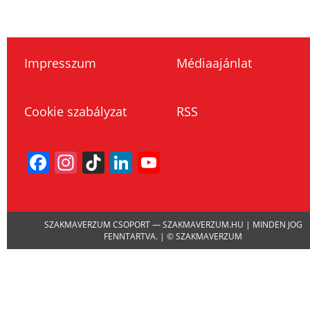
Impresszum
Médiaajánlat
Cookie szabályzat
RSS
Facebook
Instagram
TikTok
LinkedIn
YouTube
Channel
SZAKMAVERZUM CSOPORT — SZAKMAVERZUM.HU | MINDEN JOG
FENNTARTVA. | © SZAKMAVERZUM