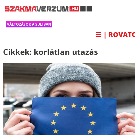
VÁLTOZÁSOK A SULIBAN
☰ | ROVAT
Cikkek:
korlátlan utazás