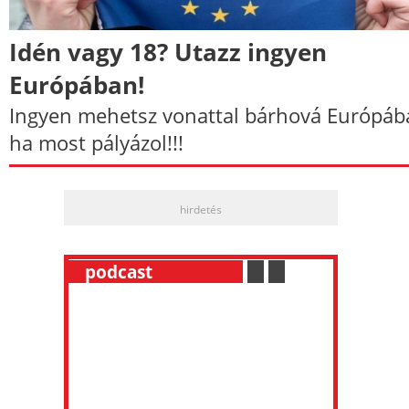
Idén vagy 18? Utazz ingyen
Európában!
Ingyen mehetsz vonattal bárhová Európáb
ha most pályázol!!!
hirdetés
__
podcast
___________
.
__
.
__