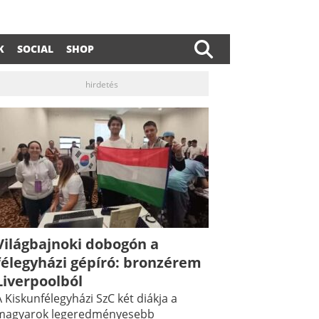
K
SOCIAL
SHOP
hirdetés
dIn
ail
Világbajnoki dobogón a
félegyházi gépíró: bronzérem
Liverpoolból
 Kiskunfélegyházi SzC két diákja a
magyarok legeredményesebb