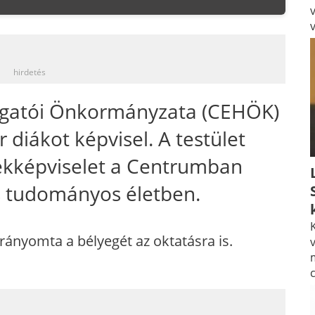
_
hirdetés
llgatói Önkormányzata (CEHÖK)
r diákot képvisel. A testület
ekképviselet a Centrumban
 és tudományos életben.
K
rányomta a bélyegét az oktatásra is.
v
_