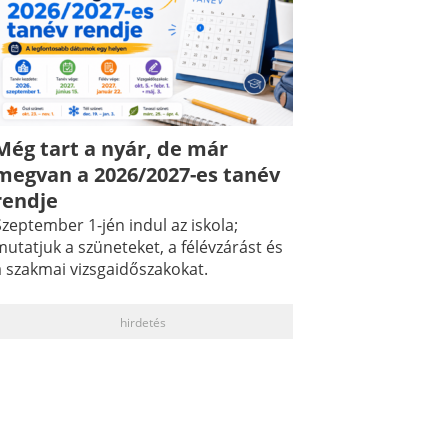
Még tart a nyár, de már
megvan a 2026/2027-es tanév
rendje
zeptember 1-jén indul az iskola;
utatjuk a szüneteket, a félévzárást és
a szakmai vizsgaidőszakokat.
hirdetés