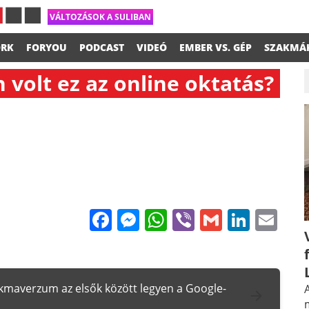
VÁLTOZÁSOK A SULIBAN
RK
FORYOU
PODCAST
VIDEÓ
EMBER VS. GÉP
SZAKMÁ
 volt ez az online oktatás?
Facebook
Messenger
WhatsApp
Viber
Gmail
Linke
Em
zakmaverzum az elsők között legyen a Google-
A