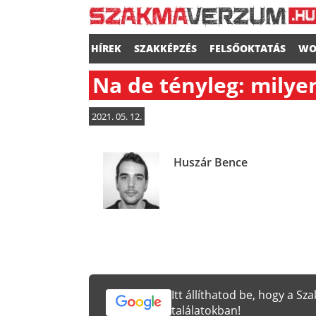
HÍREK
SZAKKÉPZÉS
FELSŐOKTATÁS
WO
Na de tényleg: milyen
2021. 05. 12.
Huszár Bence
Itt állíthatod be, hogy a S
találatokban!