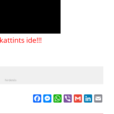
kattints ide!!!
_
hirdetés
Facebook
Messenger
WhatsApp
Viber
Gmail
Linke
Em