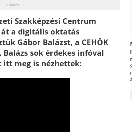
hirdetés
zeti Szakképzési Centrum
át a digitális oktatás
eztük Gábor Balázst, a CEHÖK
 Balázs sok érdekes infóval
 itt meg is nézhettek:
S
m