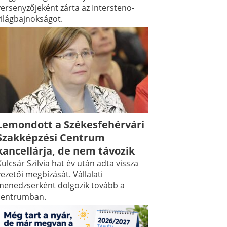
versenyzőjeként zárta az Intersteno-
világbajnokságot.
Lemondott a Székesfehérvári
Szakképzési Centrum
kancellárja, de nem távozik
ulcsár Szilvia hat év után adta vissza
ezetői megbízását. Vállalati
menedzserként dolgozik tovább a
centrumban.