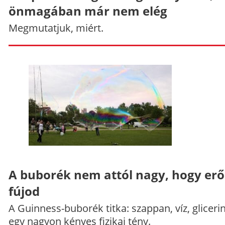
önmagában már nem elég
Megmutatjuk, miért.
A buborék nem attól nagy, hogy er
fújod
A Guinness-buborék titka: szappan, víz, gliceri
egy nagyon kényes fizikai tény.