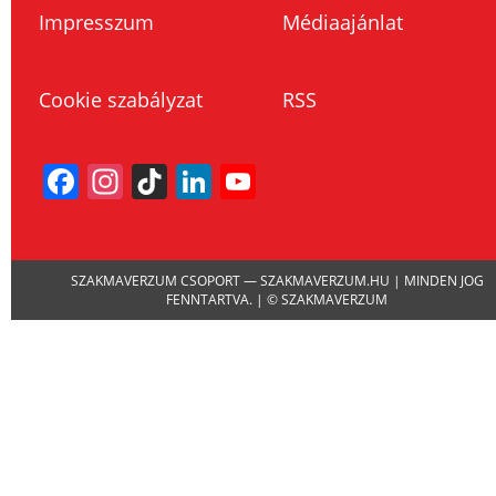
Impresszum
Médiaajánlat
Cookie szabályzat
RSS
Facebook
Instagram
TikTok
LinkedIn
YouTube
Channel
SZAKMAVERZUM CSOPORT — SZAKMAVERZUM.HU | MINDEN JOG
FENNTARTVA. | © SZAKMAVERZUM