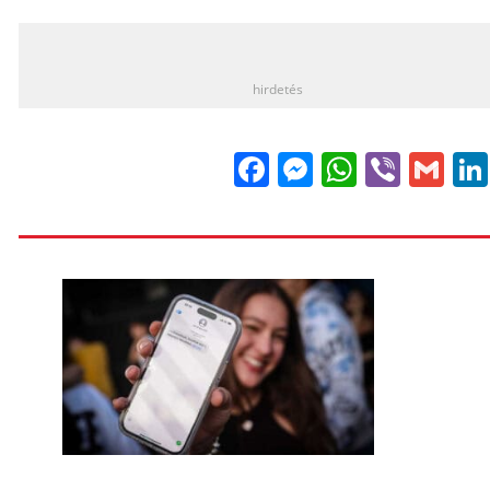
_
hirdetés
Facebook
Messenge
WhatsA
Viber
Gm