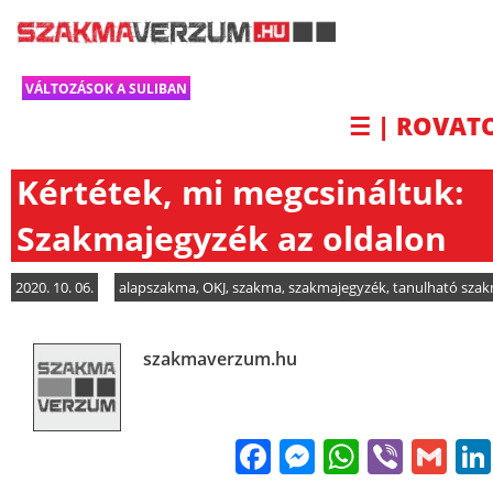
VÁLTOZÁSOK A SULIBAN
☰ | ROVAT
Kértétek, mi megcsináltuk:
Szakmajegyzék az oldalon
2020. 10. 06.
alapszakma
,
OKJ
,
szakma
,
szakmajegyzék
,
tanulható sza
szakmaverzum.hu
Facebook
Messenge
WhatsA
Viber
Gm