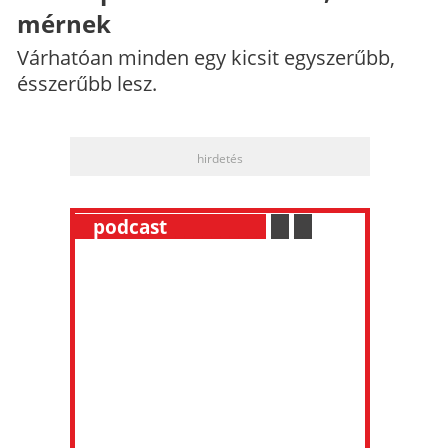
mérnek
Várhatóan minden egy kicsit egyszerűbb,
ésszerűbb lesz.
hirdetés
__
podcast
___________
.
__
.
__