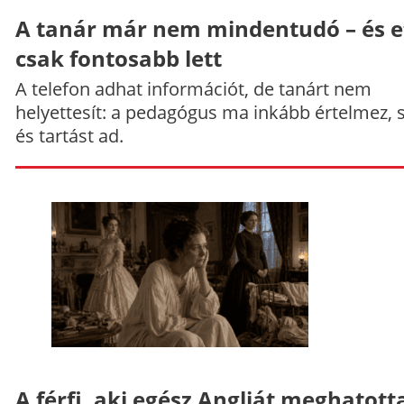
A tanár már nem mindentudó – és e
csak fontosabb lett
A telefon adhat információt, de tanárt nem
helyettesít: a pedagógus ma inkább értelmez, 
és tartást ad.
A férfi, aki egész Angliát meghatott