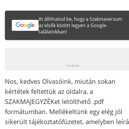
Itt állíthatod be, hogy a Szakmaverzum
az elsők között legyen a Google-
találatokban!
_
hirdetés
Nos, kedves Olvasóink, miután sokan
kértétek feltettük az oldalra, a
SZAKMAJEGYZÉKet letölthető .pdf
formátumban. Mellékeltünk egy elég jól
sikerült tájékoztatófüzetet, amelyben leír