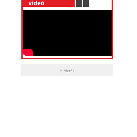
__
videó
___________
.
__
.
__
hirdetés