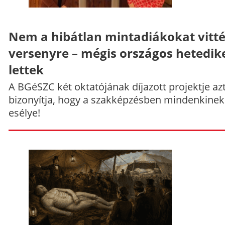
Nem a hibátlan mintadiákokat vitt
versenyre – mégis országos hetedik
lettek
A BGéSZC két oktatójának díjazott projektje az
bizonyítja, hogy a szakképzésben mindenkinek
esélye!