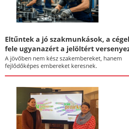
Eltűntek a jó szakmunkások, a cége
fele ugyanazért a jelöltért versenye
A jövőben nem kész szakembereket, hanem
fejlődőképes embereket keresnek.