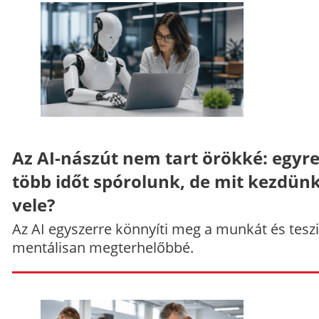
Az AI-nászút nem tart örökké: egyr
több időt spórolunk, de mit kezdün
vele?
Az AI egyszerre könnyíti meg a munkát és teszi
mentálisan megterhelőbbé.