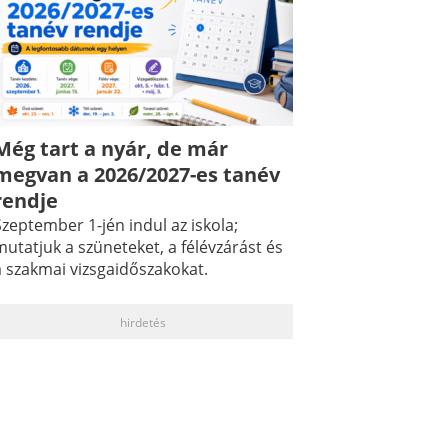
Még tart a nyár, de már
megvan a 2026/2027-es tanév
rendje
zeptember 1-jén indul az iskola;
utatjuk a szüneteket, a félévzárást és
a szakmai vizsgaidőszakokat.
hirdetés