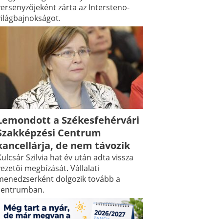
versenyzőjeként zárta az Intersteno-
világbajnokságot.
Lemondott a Székesfehérvári
Szakképzési Centrum
kancellárja, de nem távozik
ulcsár Szilvia hat év után adta vissza
ezetői megbízását. Vállalati
menedzserként dolgozik tovább a
centrumban.