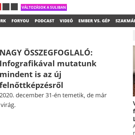
VÁLTOZÁSOK A SULIBAN
RK
FORYOU
PODCAST
VIDEÓ
EMBER VS. GÉP
SZAKMÁ
NAGY ÖSSZEGFOGLALÓ:
Infografikával mutatunk
mindent is az új
felnőttképzésről
2020. december 31-én temetik, de már
virág.
A