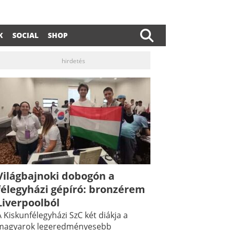
K
SOCIAL
SHOP
hirdetés
Világbajnoki dobogón a
félegyházi gépíró: bronzérem
Liverpoolból
 Kiskunfélegyházi SzC két diákja a
magyarok legeredményesebb