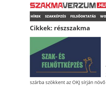
HÍREK
SZAKKÉPZÉS
FELSŐOKTATÁS
WO
Cikkek:
részszakma
szárba szökkent az OKJ sírján növő 