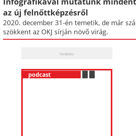
Infografikával mutatunk mindent
az új felnőttképzésről
2020. december 31-én temetik, de már szá
szökkent az OKJ sírján növő virág.
hirdetés
__
podcast
___________
.
__
.
__