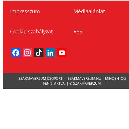
Impresszum
Médiaajánlat
Cookie szabályzat
RSS
Facebook
Instagram
TikTok
LinkedIn
YouTube
Channel
SZAKMAVERZUM CSOPORT — SZAKMAVERZUM.HU | MINDEN JOG
FENNTARTVA. | © SZAKMAVERZUM