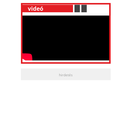
__
videó
___________
.
__
.
__
hirdetés