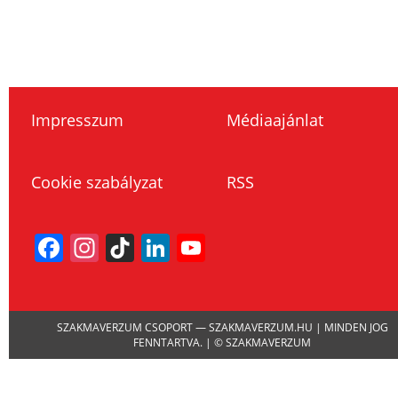
Impresszum
Médiaajánlat
Cookie szabályzat
RSS
Facebook
Instagram
TikTok
LinkedIn
YouTube
Channel
SZAKMAVERZUM CSOPORT — SZAKMAVERZUM.HU | MINDEN JOG
FENNTARTVA. | © SZAKMAVERZUM