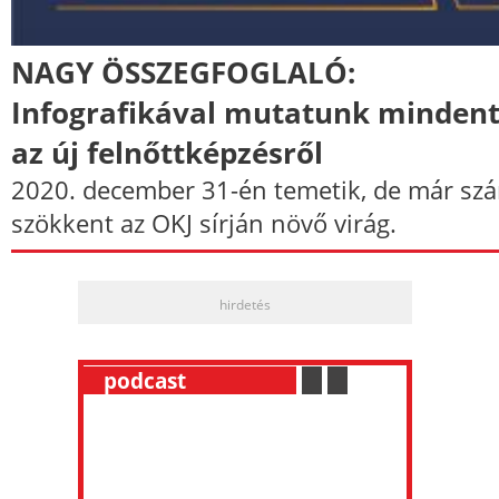
NAGY ÖSSZEGFOGLALÓ:
Infografikával mutatunk mindent
az új felnőttképzésről
2020. december 31-én temetik, de már szá
szökkent az OKJ sírján növő virág.
hirdetés
__
podcast
___________
.
__
.
__