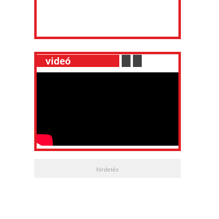
__
videó
___________
.
__
.
__
hirdetés