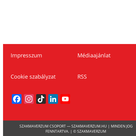
Impresszum
Médiaajánlat
Cookie szabályzat
RSS
Facebook
Instagram
TikTok
LinkedIn
YouTube
Channel
SZAKMAVERZUM CSOPORT — SZAKMAVERZUM.HU | MINDEN JOG
FENNTARTVA. | © SZAKMAVERZUM