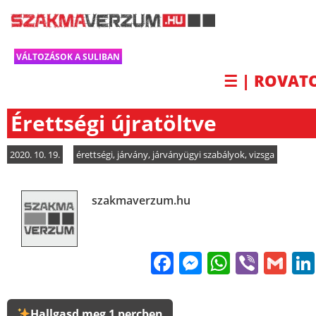
VÁLTOZÁSOK A SULIBAN
☰ | ROVAT
Érettségi újratöltve
2020. 10. 19.
érettségi
,
járvány
,
járványügyi szabályok
,
vizsga
szakmaverzum.hu
Facebook
Messenge
WhatsA
Viber
Gm
Hallgasd meg 1 percben