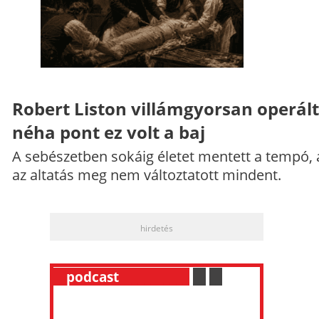
Robert Liston villámgyorsan operált
néha pont ez volt a baj
A sebészetben sokáig életet mentett a tempó,
az altatás meg nem változtatott mindent.
hirdetés
__
podcast
___________
.
__
.
__