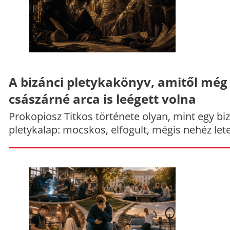
A bizánci pletykakönyv, amitől még
császárné arca is leégett volna
Prokopiosz Titkos története olyan, mint egy bi
pletykalap: mocskos, elfogult, mégis nehéz let