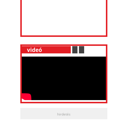
__
videó
___________
.
__
.
__
hirdetés