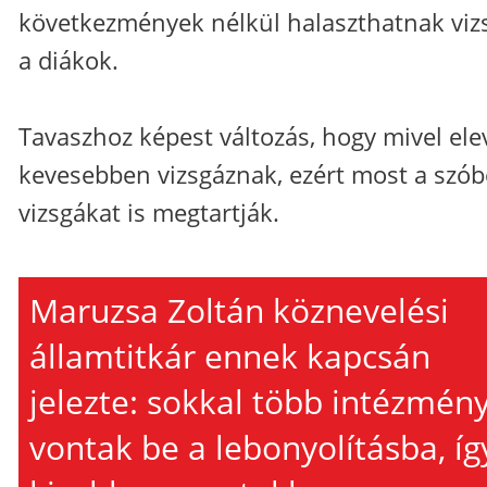
következmények nélkül halaszthatnak viz
a diákok.
Tavaszhoz képest változás, hogy mivel ele
kevesebben vizsgáznak, ezért most a szób
vizsgákat is megtartják.
Maruzsa Zoltán köznevelési
államtitkár ennek kapcsán
jelezte: sokkal több intézmény
vontak be a lebonyolításba, íg