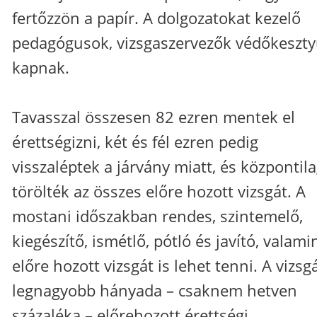
fertőzzön a papír. A dolgozatokat kezelő
pedagógusok, vizsgaszervezők védőkeszty
kapnak.
Tavasszal összesen 82 ezren mentek el
érettségizni, két és fél ezren pedig
visszaléptek a járvány miatt, és központil
törölték az összes előre hozott vizsgát. A
mostani időszakban rendes, szintemelő,
kiegészítő, ismétlő, pótló és javító, valami
előre hozott vizsgát is lehet tenni. A vizsg
legnagyobb hányada – csaknem hetven
százaléka – előrehozott érettségi.