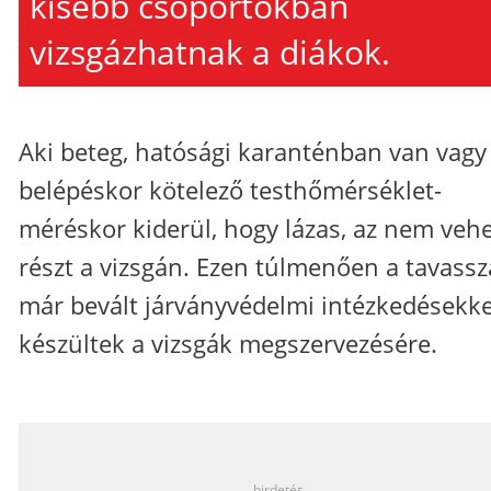
kisebb csoportokban
vizsgázhatnak a diákok.
Aki beteg, hatósági karanténban van vagy
belépéskor kötelező testhőmérséklet-
méréskor kiderül, hogy lázas, az nem veh
részt a vizsgán. Ezen túlmenően a tavassz
már bevált járványvédelmi intézkedésekke
készültek a vizsgák megszervezésére.
_
hirdetés