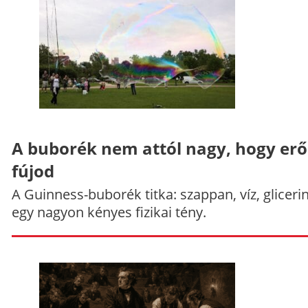
A buborék nem attól nagy, hogy er
fújod
A Guinness-buborék titka: szappan, víz, gliceri
egy nagyon kényes fizikai tény.